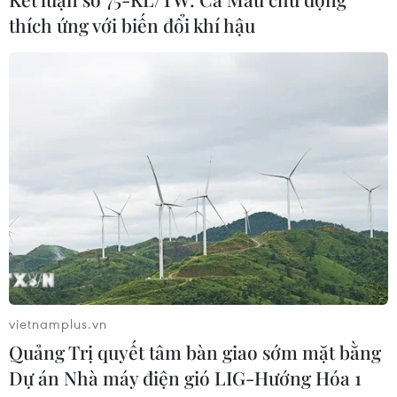
thích ứng với biến đổi khí hậu
Schweinsteiger để bóng chạm tay:
Không có thuyết âm mưu nào
08/07/2016 02:36
EURO 2016: Antoine Griezmann và
những "cầu thủ chuyên trách"
07/07/2016 10:56
Ronaldo, Bale và trọng trách đưa Xứ
Wales, Bồ Đào Nha vươn xa
vietnamplus.vn
06/07/2016 03:39
Quảng Trị quyết tâm bàn giao sớm mặt bằng
Dự án Nhà máy điện gió LIG-Hướng Hóa 1