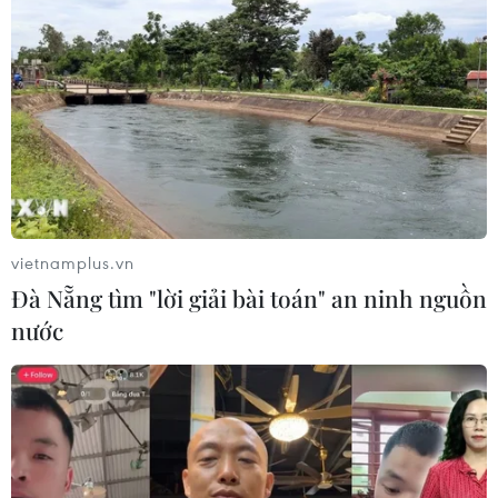
vietnamplus.vn
Đà Nẵng tìm "lời giải bài toán" an ninh nguồn
nước