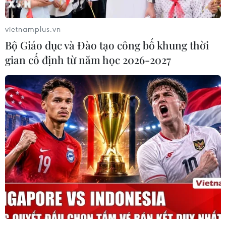
EURO 2016 sắp tới.
vietnamplus.vn
Bộ Giáo dục và Đào tạo công bố khung thời
gian cố định từ năm học 2026-2027
Những thông tin cơ bản về
"đại chiến" Pháp-Đức
06/07/2016 06:42