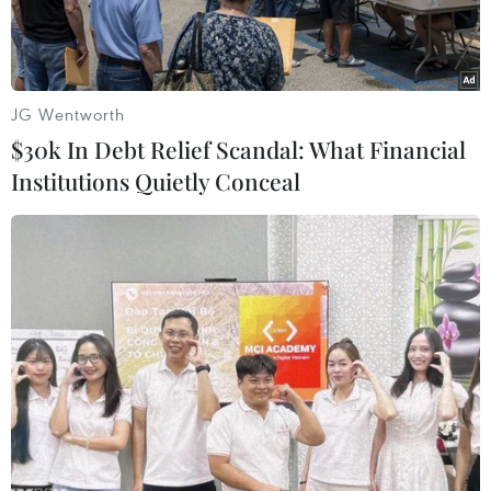
JG Wentworth
$30k In Debt Relief Scandal: What Financial
Institutions Quietly Conceal
Đại chiến Pháp-Đức sẽ là cuộc đấu trí căng thẳng giữa hai chiến
lược gia Joachim Löw (trái) và Didier Deschamps (phải).
(Nguồn: telegraph)
Sau chiến thắng thuyết phục trong trận tứ kết
với Iceland, đội tuyển Pháp phấn khích hơn bao
giờ hết. Họ mong đợi trận bán kết gặp người