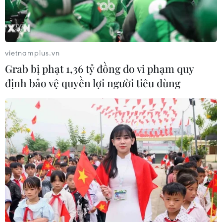
vietnamplus.vn
Grab bị phạt 1,36 tỷ đồng do vi phạm quy
định bảo vệ quyền lợi người tiêu dùng
Các cầu thủ Pháp sẵn sàng cho trận bán
kết với tuyển Đức
05/07/2016 07:45
Sau chiến thắng tưng bừng Iceland, các cầu thủ Pháp
đã trở lại tập luyện trong ngày 4/7 để chuẩn bị cho
cuộc "đại chiến" với đội tuyển Đức tại vòng bán kết