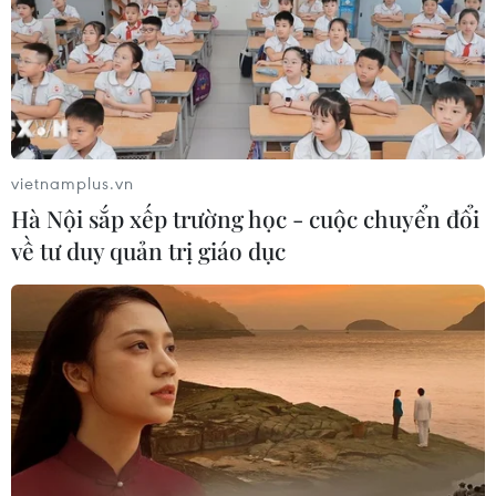
vietnamplus.vn
Hà Nội sắp xếp trường học - cuộc chuyển đổi
về tư duy quản trị giáo dục
TIN CÙNG CHUYÊN MỤC
2024: Năm vàng son của bóng đá Tây
Ban Nha