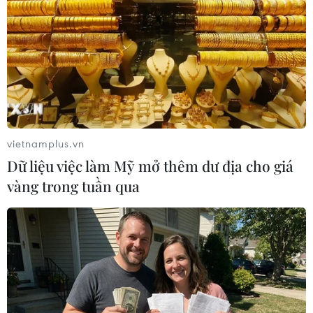
Löw nhận thấy bộ đôi trung vệ đội tuyển Pháp
không phải là lựa chon hàng đầu của
Deschamps. Họ thậm chí chỉ là thay thế dự
bị. Hàng thủ bên cạnh Laurent Koscielny rất dễ
bị tổn thương trong những pha bóng cố định
hay những đường chuyền bổng từ ngoài vào.
vietnamplus.vn
Dữ liệu việc làm Mỹ mở thêm dư địa cho giá
vàng trong tuần qua
Hàng thủ lại khá mong manh và đã để thủng lưới 4 bàn