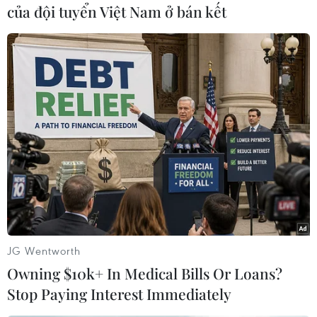
hạnh phúc," thủ môn Hugo Lloris nói.
của đội tuyển Việt Nam ở bán kết
JG Wentworth
Giroud đang có phong độ ghi bàn cao
Owning $10k+ In Medical Bills Or Loans?
Stop Paying Interest Immediately
Thêm nữa, tuyển Pháp đang sở hữu những cá