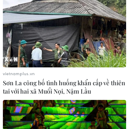
Theo dõi VietnamPlus
TIN LIÊN QUAN
vietnamplus.vn
Sơn La công bố tình huống khẩn cấp về thiên
tai với hai xã Muổi Nọi, Nậm Lầu