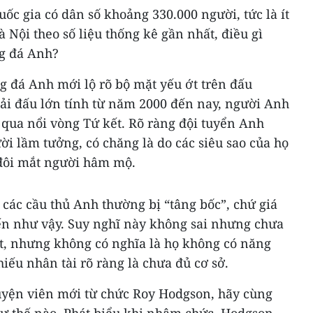
uốc gia có dân số khoảng 330.000 người, tức là ít
Nội theo số liệu thống kê gần nhất, điều gì
ng đá Anh?
g đá Anh mới lộ rõ bộ mặt yếu ớt trên đấu
iải đấu lớn tính từ năm 2000 đến nay, người Anh
 qua nổi vòng Tứ kết. Rõ ràng đội tuyển Anh
 lầm tưởng, có chăng là do các siêu sao của họ
 đôi mắt người hâm mộ.
 các cầu thủ Anh thường bị “tâng bốc”, chứ giá
đến như vậy. Suy nghĩ này không sai nhưng chưa
hát, nhưng không có nghĩa là họ không có năng
iếu nhân tài rõ ràng là chưa đủ cơ sở.
uyện viên mới từ chức Roy Hodgson, hãy cùng