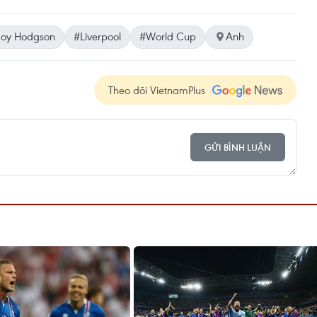
oy Hodgson
#Liverpool
#World Cup
Anh
Theo dõi VietnamPlus
GỬI BÌNH LUẬN