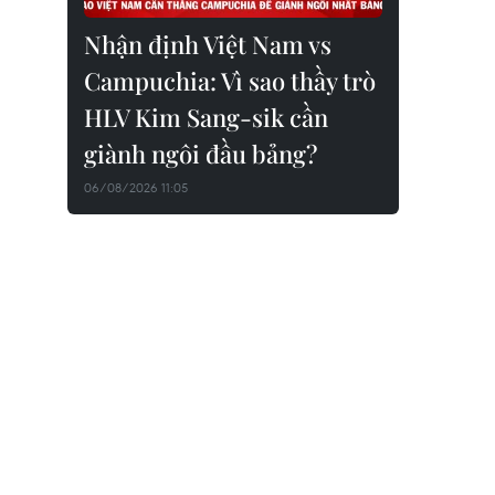
Nhận định Việt Nam vs
Campuchia: Vì sao thầy trò
HLV Kim Sang-sik cần
giành ngôi đầu bảng?
06/08/2026 11:05