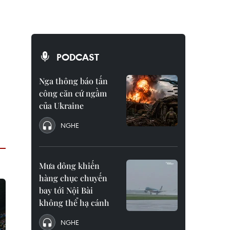
PODCAST
Nga thông báo tấn
công căn cứ ngầm
của Ukraine
NGHE
Mưa dông khiến
hàng chục chuyến
bay tới Nội Bài
không thể hạ cánh
NGHE