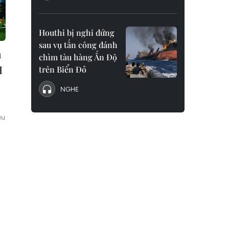
Houthi bị nghi đứng
sau vụ tấn công đánh
n
chìm tàu hàng Ấn Độ
H
trên Biển Đỏ
NGHE
au