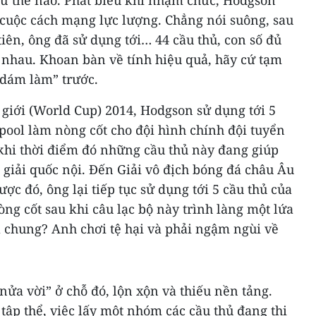
ư thế nào. Phát biểu khi nhậm chức, Hodgson
cuộc cách mạng lực lượng. Chẳng nói suông, sau
tiên, ông đã sử dụng tới… 44 cầu thủ, con số đủ
 nhau. Khoan bàn về tính hiệu quả, hãy cứ tạm
dám làm” trước.
ế giới (World Cup) 2014, Hodgson sử dụng tới 5
rpool làm nòng cốt cho đội hình chính đội tuyển
 khi thời điểm đó những cầu thủ này đang giúp
i giải quốc nội. Đến Giải vô địch bóng đá châu Âu
ược đó, ông lại tiếp tục sử dụng tới 5 cầu thủ của
ng cốt sau khi câu lạc bộ này trình làng một lứa
uả chung? Anh chơi tệ hại và phải ngậm ngùi về
ửa vời” ở chỗ đó, lộn xộn và thiếu nền tảng.
 tập thể, việc lấy một nhóm các cầu thủ đang thi