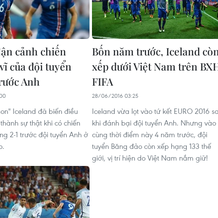
ận cảnh chiến
Bốn năm trước, Iceland cò
vĩ của đội tuyển
xếp dưới Việt Nam trên BX
trước Anh
FIFA
00
28/06/2016 03:25
hon" Iceland đã biến điều
Iceland vừa lọt vào tứ kết EURO 2016 s
hành sự thật khi có chiến
khi đánh bại đội tuyển Anh. Nhưng vào
ng 2-1 trước đội tuyển Anh ở
cùng thời điểm này 4 năm trước, đội
o.
tuyển Băng đảo còn xếp hạng 133 thế
giới, vị trí hiện do Việt Nam nắm giữ!