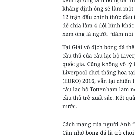
xem lại ông làm bóng đá nh
khẳng định ông sẽ làm một 
12 trận đấu chính thức đầu 
để chia làm 4 đội hình khác
xem ông là người “dám nói 
Tại Giải vô địch bóng đá th
cầu thủ của câu lạc bộ Live
quốc gia. Cũng không vô lý
Liverpool chơi thăng hoa tạ
(EURO) 2016, vẫn lại chiến l
câu lạc bộ Tottenham làm nò
cầu thủ trẻ xuất sắc. Kết q
nước.
Cách mạng của người Anh “n
Cần nhớ bóng đá là trò chơi