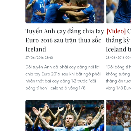
Tuyển Anh cay đắng chia tay
C
Euro 2016 sau trận thua sốc
thắng kỳ 
Iceland
Iceland 
27/06/2016 23:40
28/06/2016 00:
Đội tuyển Anh đã phải cay đắng nói lời
"Đội bóng tí 
chia tay Euro 2016 sau khi bất ngờ phải
không tưởng t
nhận thất bại cay đắng 1-2 trước "đội
thắng ấn tượ
bóng tí hon" Iceland ở vòng 1/8.
vòng 1/8 Eur