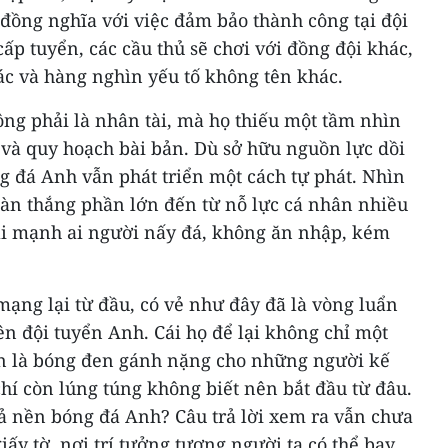
g đồng nghĩa với việc đảm bảo thành công tại đội
cấp tuyển, các cầu thủ sẽ chơi với đồng đội khác,
ác và hàng nghìn yếu tố không tên khác.
ng phải là nhân tài, mà họ thiếu một tầm nhìn
và quy hoạch bài bản. Dù sở hữu nguồn lực dồi
g đá Anh vẫn phát triển một cách tự phát. Nhìn
bàn thắng phần lớn đến từ nỗ lực cá nhân nhiều
lại mạnh ai người nấy đá, không ăn nhập, kém
 mạng lại từ đầu, có vẻ như đây đã là vòng luẩn
n đội tuyển Anh. Cái họ để lại không chỉ một
còn là bóng đen gánh nặng cho những người kế
í còn lúng túng không biết nên bắt đầu từ đâu.
cả nền bóng đá Anh? Câu trả lời xem ra vẫn chưa
giấy tờ, nơi trí tưởng tượng người ta có thể bay