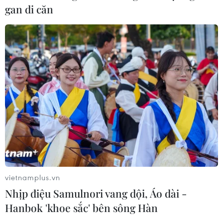
gan di căn
TIN CÙNG CHUYÊN MỤC
Hạn hán nghiêm trọng đe dọa "huyết
mạch" kinh tế châu Âu
07/08/2026 07:58
vietnamplus.vn
Nhịp điệu Samulnori vang dội, Áo dài -
Hanbok 'khoe sắc' bên sông Hàn
17 giờ ngày 7/8, mở cửa tràn xả mặt