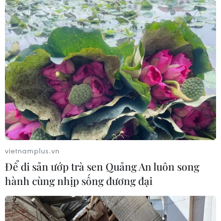
Hà Nội xử lý phản ánh nhà máy dệt vô tư
xả khói bụi vào khu dân cư
14/03/2025 02:13
Báo chí có phản ánh việc người dân phường Mai Động
(Hoàng Mai) bức xúc vì Công ty Cổ phần Dệt công
nghiệp Hà Nội xả khói thải gây ô nhiễm môi trường;
ảnh hưởng đến sức khỏe, sinh hoạt của dân.
vietnamplus.vn
Để di sản ướp trà sen Quảng An luôn song
hành cùng nhịp sống đương đại