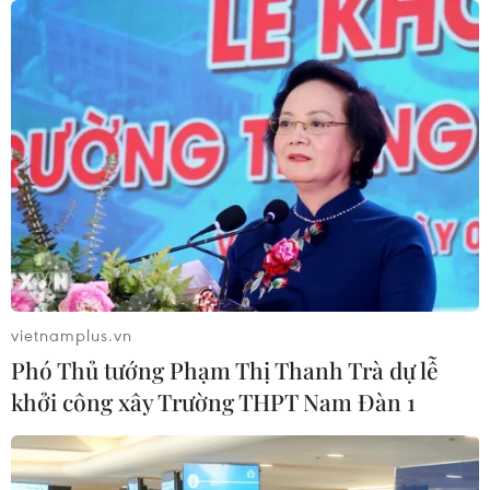
điều tiết hồ chứa thủy điện Lai Châu
07/08/2026 07:28
Di dời hộ dân bị ảnh hưởng bụi, mùi
khét, tiếng ồn từ Trung tâm Điện lực
Vĩnh Tân
07/08/2026 07:10
Hà Nội quyết liệt xử lý các "điểm
nghẽn" úng ngập, môi trường đô thị
vietnamplus.vn
07/08/2026 06:51
Phó Thủ tướng Phạm Thị Thanh Trà dự lễ
khởi công xây Trường THPT Nam Đàn 1
Kiểm soát rác thải từ nguồn - Giải
pháp bảo vệ kênh rạch TP Hồ Chí