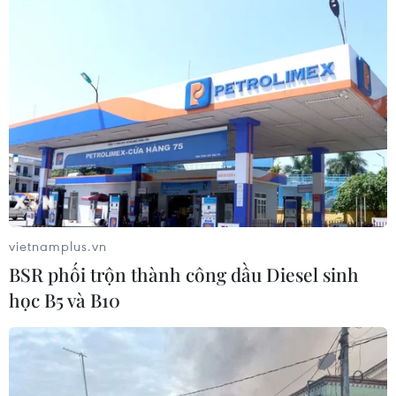
chuyển ra ngoài Biển Đông
05/08/2026 23:15
Chủ động ứng phó với biến đổi khí
hậu trong thời kỳ mới
05/08/2026 14:57
Gần 40 điểm bị sạt lở đất do mưa lớn
vietnamplus.vn
tại Lào Cai
BSR phối trộn thành công dầu Diesel sinh
05/08/2026 14:56
học B5 và B10
Bão số 3 gây gió mạnh, sóng cao trên
vùng biển phía Đông Nam