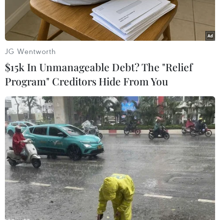
JG Wentworth
$15k In Unmanageable Debt? The "Relief
Program" Creditors Hide From You
Công ty Cổ phần Hợp kim sắt Hà Giang gấp rút xử lý các thiết
bị hư hỏng nhằm đảm bảo vận hành an toàn, hạn chế phát tán
bụi, khí thải ra môi trường. (Ảnh: Đức Thọ/TTXVN)
Sau khi tiếp nhận thông tin phản ánh của người
dân và nội dung lan truyền trên mạng xã hội về
tình trạng phát tán khói bụi tại Khu công nghiệp