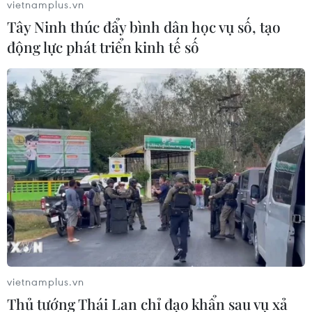
vietnamplus.vn
Tây Ninh thúc đẩy bình dân học vụ số, tạo
động lực phát triển kinh tế số
TIN LIÊN QUAN
vietnamplus.vn
Quảng Ngãi: Khói bụi từ Nhà máy sản
Thủ tướng Thái Lan chỉ đạo khẩn sau vụ xả