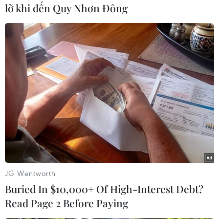
lỡ khi đến Quy Nhơn Đông
Ông Trịnh Quốc Đông, Trưởng phòng Quản lý
doanh nghiệp, Ban Quản lý các khu công
nghiệp và khu kinh tế tỉnh Tuyên Quang cho
biết, ngay sau khi nhận được thông tin phản
ánh, Ban đã nhanh chóng kiểm tra thực tế tại
nhà máy để làm rõ nguyên nhân, đảm bảo
quyền lợi và môi trường sống của người dân;
đồng thời yêu cầu doanh nghiệp khẩn trương
khắc phục sự cố.
Thực tế ghi nhận tại nhà máy những ngày này,
đội ngũ cán bộ, kỹ thuật viên và công nhân
JG Wentworth
đang khẩn trương kiểm tra, sửa chữa và thay
Buried In $10,000+ Of High-Interest Debt?
thế các túi lọc bụi bị rách, hư hỏng trong hệ
Read Page 2 Before Paying
thống xử lý khí thải nhằm hạn chế tối đa phát