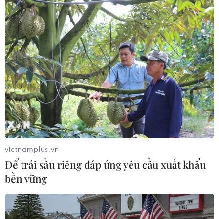
tán bụi ra môi trường.
vietnamplus.vn
Để trái sầu riêng đáp ứng yêu cầu xuất khẩu
Công ty Cổ phần Hợp kim sắt Hà Giang gấp rút xử lý các thiết
bền vững
bị hư hỏng nhằm đảm bảo vận hành an toàn, hạn chế phát tán
bụi, khí thải ra môi trường. (Ảnh: Đức Thọ/TTXVN)
Ông Dương Hữu Dũng, Phó Giám đốc Công ty cổ