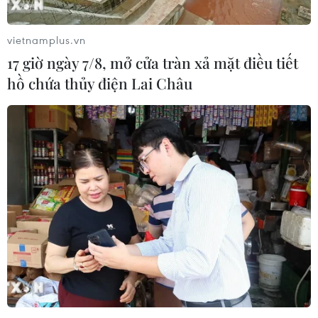
vietnamplus.vn
17 giờ ngày 7/8, mở cửa tràn xả mặt điều tiết
hồ chứa thủy điện Lai Châu
#Khói bụi
#Khu công nghiệp Bình Vàng
#Khắc phục sự cố
#Ảnh hưởng môi trường
Tuyên Quang
Theo dõi VietnamPlus