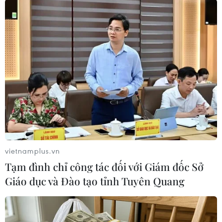
Theo dõi VietnamPlus
TIN LIÊN QUAN
vietnamplus.vn
Tạm đình chỉ công tác đối với Giám đốc Sở
Giáo dục và Đào tạo tỉnh Tuyên Quang