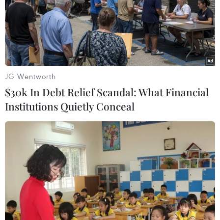
JG Wentworth
$30k In Debt Relief Scandal: What Financial
Institutions Quietly Conceal
HLV Park Hang Seo bất ngờ loại Anh Đức,
Văn Quyết khỏi Asian Cup
18/12/2018 04:33
Huấn luyện viên Park Hang-seo một lần nữa đã khiến
người hâm mộ bất ngờ khi không điền tên hai cầu thủ
quan trọng là đội trưởng Văn Quyết và tiền đạo Anh