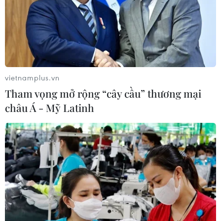
Xem trực tiếp Indonesia-Việt Nam tại
ASEAN Cup 2026 trên kênh nào?
03/08/2026 09:21
vietnamplus.vn
Tham vọng mở rộng “cây cầu” thương mại
châu Á - Mỹ Latinh
Xem thêm
CƠ QUAN CHỦ QUẢN: THÔNG TẤN XÃ VIỆT NAM
Tổng Biên tập: TRẦN TIẾN DUẨN