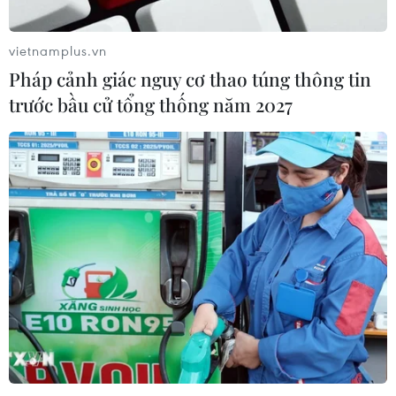
Xem trực tiếp Việt Nam-Campuchia
tại ASEAN Cup 2026 trên kênh nào?
vietnamplus.vn
07/08/2026 09:49
Pháp cảnh giác nguy cơ thao túng thông tin
trước bầu cử tổng thống năm 2027
Nhận định Singapore vs
Indonesia (20h ngày 7/8): Cuộc quyết
đấu giành tấm vé bán kết duy nhất
07/08/2026 08:41
Cục diện ASEAN Cup: Việt Nam
quyết giành ngôi đầu, Thái Lan vẫn
có thể bị loại
07/08/2026 02:29