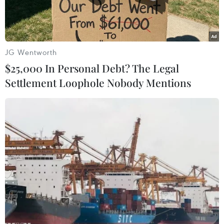
JG Wentworth
$25,000 In Personal Debt? The Legal
Settlement Loophole Nobody Mentions
U21 tuyển chọn Việt Nam giành chức vô địch. (Nguồn: VFF)
U21 tuyển chọn Việt Nam đã trở thành nhà vô
địch giải U21 quốc tế Báo Thanh Niên sau khi
đánh bại U21 Myanmar sau loạt sút luân lưu
may rủi ở trận chung kết.