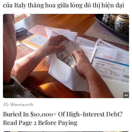
của Italy thăng hoa giữa lòng đô thị hiện đại
#Kết quả bóng đá
#U21 Việt Nam
#U21 Báo Thanh Niên
#U21 Myanmar
#Chức vô địch
JG Wentworth
#Trần Đức Nam
#Luân lưu may rủi
Buried In $10,000+ Of High-Interest Debt?
#U21 Việt Nam vô địch
Myanmar
Read Page 2 Before Paying