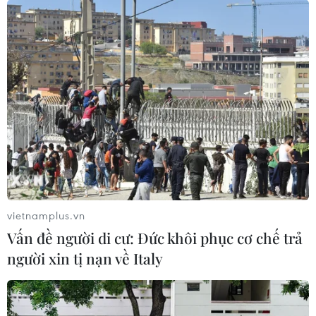
vietnamplus.vn
Vấn đề người di cư: Đức khôi phục cơ chế trả
người xin tị nạn về Italy