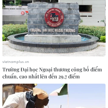
vietnamplus.vn
Trường Đại học Ngoại thương công bố điểm
TIN CÙNG CHUYÊN MỤC
chuẩn, cao nhất lên đến 29,7 điểm
Truyền thông Hàn Quốc đánh giá
cao đội tuyển Việt Nam với chuỗi 22
trận bất bại
09/08/2026 04:22