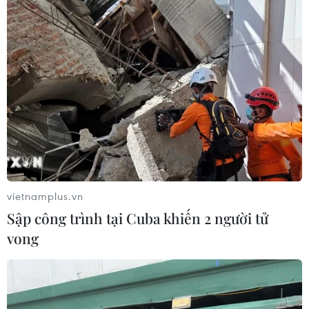
vietnamplus.vn
Sập công trình tại Cuba khiến 2 người tử
TIN CÙNG CHUYÊN MỤC
vong
Liên hợp quốc kêu gọi chấm dứt tấn
công dân thường trong xung đột
Nga-Ukraine