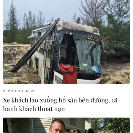
Trần Chân Chất
Thêm một bằng chứng cho thấy chính phủ tạm quyền ở Kiev đã
mất quyền kiểm soát tại một số tỉnh miền Đông-Nam Ukraina. Việc
Donesk và Luhansk tuyên bố độc lập và tách khỏi Ukraina có lẽ là
khó đảo ngược được.
Thích
Trả lời
TIN LIÊN QUAN
vietnamplus.vn
Xe khách lao xuống hố sâu bên đường, 18
hành khách thoát nạn