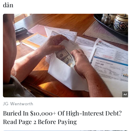
dân
#Ukraine
#Kiev
#Donetsk
#Arsen Avakov
#Chiếm đóng
#Bộ nội vụ
#Lương hưu
#Khí đốt
#Tiền lương
#Giao thông đường sắt
#Ngân sách nhà nước
#Bưu điện
Ukraine
JG Wentworth
Buried In $10,000+ Of High-Interest Debt?
Theo dõi VietnamPlus
Read Page 2 Before Paying