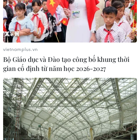
Lãnh đạo EU kêu gọi 'hành động
thống nhất' về biên giới
03/08/2026 14:35
vietnamplus.vn
Bộ Giáo dục và Đào tạo công bố khung thời
Xem thêm
gian cố định từ năm học 2026-2027
CƠ QUAN CHỦ QUẢN: THÔNG TẤN XÃ VIỆT NAM
Tổng Biên tập: TRẦN TIẾN DUẨN
Phó Tổng Biên tập: NGUYỄN THỊ TÁM, KHÚC THANH
THỦY