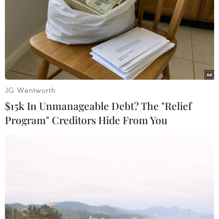
JG Wentworth
$15k In Unmanageable Debt? The "Relief
Program" Creditors Hide From You
Phe cực đoan Ukraine muốn mở chiến
tranh du kích ở miền Đông
18/05/2014 10:42
Thủ lĩnh phong trào cực đoan “Cánh Hữu” tuyên bố