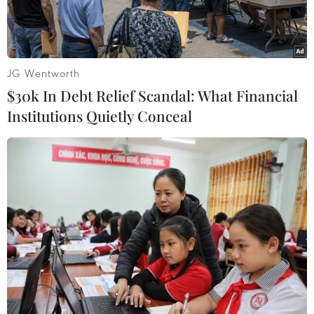
JG Wentworth
$30k In Debt Relief Scandal: What Financial
Institutions Quietly Conceal
Binh sĩ Ukraine được triển khai trên tuyến đường từ Kramatorsk
tới thành phố Slavyansk. (Nguồn: AFP/TTXVN)
Theo thông tin từ Đài Tiếng nói nước Nga,
thành phố Slavyansk và Kramatorsk của tỉnh
Donetsk, Ukraine sẽ ngừng việc thanh toán