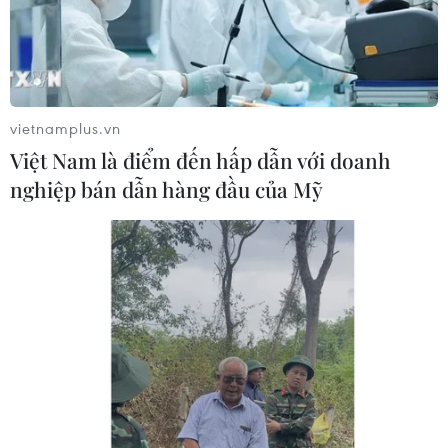
Tổng thống Nga thay đổi vị
trí các chỉ huy tại mặt trận Ukraine
05/08/2026 15:26
vietnamplus.vn
Đâm dao ở trung tâm London, một
Việt Nam là điểm đến hấp dẫn với doanh
nữ nghi phạm bị bắt giữ
nghiệp bán dẫn hàng đầu của Mỹ
05/08/2026 15:07
Nhiều chuyến bay tại Đức chuyển
hướng do vật thể bay gần đường
băng
05/08/2026 10:54
Dự luật trừng phạt Nga của