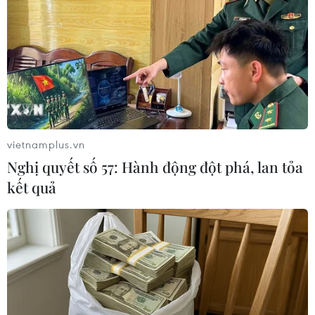
miền Đông
16/05/2014 06:12
Tổng thống tạm quyền Ukraine Oleksandr Turchynov
ngày 15/5 tuyên bố Chính phủ lâm thời vẫn tiếp tục
chiến dịch quân sự ở miền Đông.
vietnamplus.vn
Nghị quyết số 57: Hành động đột phá, lan tỏa
kết quả