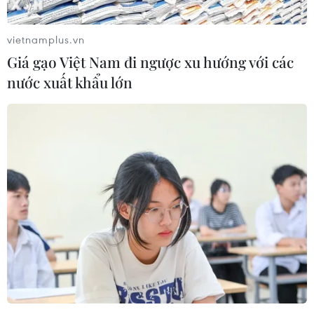
vietnamplus.vn
Giá gạo Việt Nam đi ngược xu hướng với các
nước xuất khẩu lớn
Lính Ukraine giao tranh ở cảng Mariupol,
8 người thiệt mạng
09/05/2014 11:04
Ngày 9/5, các lực lượng Ukraine đụng độ với các tay
súng ly khai ở trụ sở cảnh sát, tòa nhà Bộ Nội vụ ở cảng
Mariupol, làm 8 người chết, một số khác bị thương.