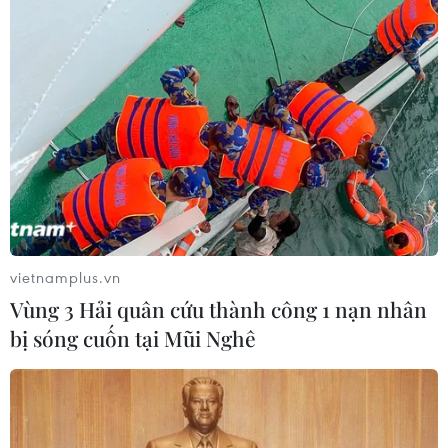
06/08/2026 15:57
Nga thúc đẩy đa dạng hóa tuyến vận
tải kết nối châu Á qua Ấn Độ Dương
06/08/2026 15:34
Italy và Hy Lạp trở thành điểm nóng
của virus Tây sông Nile
06/08/2026 13:24
vietnamplus.vn
Vùng 3 Hải quân cứu thành công 1 nạn nhân
bị sóng cuốn tại Mũi Nghê
NATO ưu tiên đẩy nhanh chuyển
giao hệ thống phòng không cho
Ukraine
06/08/2026 12:24