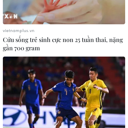
vietnamplus.vn
Cứu sống trẻ sinh cực non 25 tuần thai, nặng
gần 700 gram
TIN CÙNG CHUYÊN MỤC
Khủng hoảng nắng nóng đẩy 34 tỉnh
của Pháp vào mức nguy cơ cháy
rừng cao
08/08/2026 23:59
Iceland trước cuộc trưng cầu ý dân