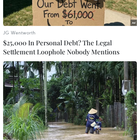
JG Wentworth
$25,000 In Personal Debt? The Legal
Settlement Loophole Nobody Mentions
Binh sỹ và cảnh sát Ukraine thiết lập một trạm kiểm soát gần
thành phố miền đông Izum thuộc tỉnh Donetsk ngày 15/5.
(Nguồn: AFP/TTXVN)
Theo Đài Tiếng nói nước Nga, các quân nhân
Ukraine đang đóng tại các trạm kiểm soát gần
thị trấn Krasnoarmiysk (tỉnh Donetsk) phàn nàn