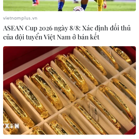
về nối lại đàm phán gia nhập EU
08/08/2026 07:54
vietnamplus.vn
ASEAN Cup 2026 ngày 8/8: Xác định đối thủ
của đội tuyển Việt Nam ở bán kết
Italy bác tối hậu thư của Tây Ban Nha
về kiểm soát biên giới
08/08/2026 07:27
EU triển khai mạng vệ tinh riêng,
củng cố chủ quyền số
08/08/2026 04:15
Liên hợp quốc kêu gọi chấm dứt tấn
công dân thường trong xung đột