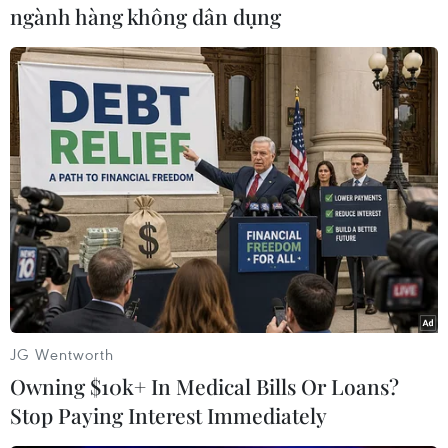
ngành hàng không dân dụng
#Ukraine
#trạm kiểm soát
#Krasnoarmiysk
#Donetsk
#Itar-Tass
#đồ hộp
#ngũ cốc
#lực lượng dân quân
Ukraine
Theo dõi VietnamPlus
JG Wentworth
Owning $10k+ In Medical Bills Or Loans?
Stop Paying Interest Immediately