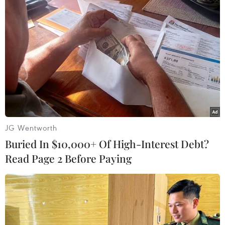
Ngày 19/5, Ngoại trưởng Nga đã đề nghị Chủ tịch
OSCE cùng hợp tác để giải cứu các nhà báo Nga bị
chính quyền Ukraine bắt giữ ở Donetsk.
JG Wentworth
Buried In $10,000+ Of High-Interest Debt?
Read Page 2 Before Paying
Ukraine vẫn tiếp tục chiến dịch quân sự ở