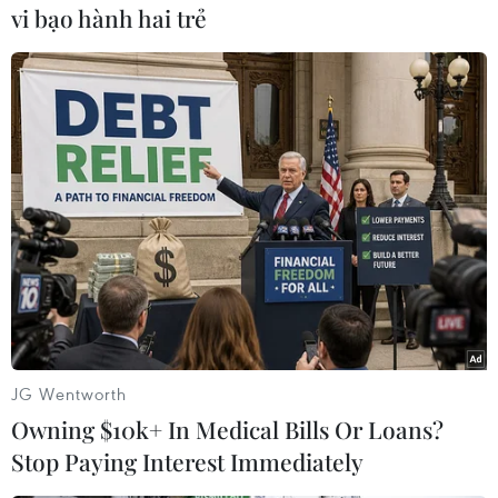
vi bạo hành hai trẻ
Theo dõi VietnamPlus
TIN CÙNG CHUYÊN MỤC
Naver và NVIDIA tăng tốc xây dựng
“Nhà máy AI,” hướng tới doanh thu
từ năm 2027
JG Wentworth
07/08/2026 13:01
Owning $10k+ In Medical Bills Or Loans?
Stop Paying Interest Immediately
APIE Camp 2026: Kết nối sinh viên