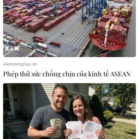
lược"
07/08/2026 07:09
Meta bồi thường gần 600 triệu USD
vì gây tổn hại sức khỏe tâm thần trẻ
em
07/08/2026 04:28
vietnamplus.vn
Phép thử sức chống chịu của kinh tế ASEAN
Mỹ áp thuế 15% đối với nguyên liệu
quan trọng để sản xuất chip
07/08/2026 00:56
Google Wallet cho phép phụ huynh
thiết lập số dư an toàn của con cái