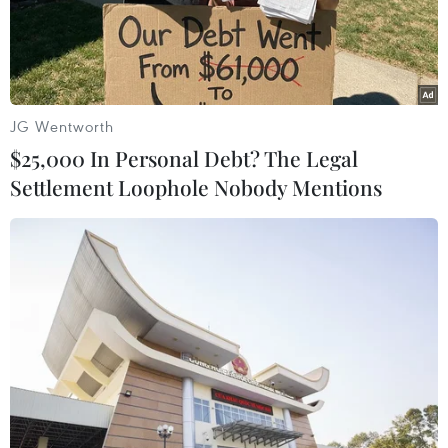
06/08/2026 23:44
ChatGPT cung cấp tính năng chat
không giới hạn cho người dùng miễn
JG Wentworth
phí
$25,000 In Personal Debt? The Legal
06/08/2026 23:32
Settlement Loophole Nobody Mentions
Phát hiện lỗ hổng bảo mật nghiêm
trọng trên loạt trình duyệt tích hợp
AI
06/08/2026 15:57
Thành lập Hội đồng cấp Nhà nước
xét tặng các giải thưởng khoa học và
công nghệ