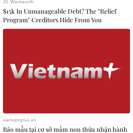
JG Wentworth
(TTXVN)
$15k In Unmanageable Debt? The "Relief
Program" Creditors Hide From You
#Crescentrating
#Ứng dụng điện thoại
vietnamplus.vn
#Người Hồi giáo
#Cầu nguyện
Áo
Bảo mẫu tại cơ sở mầm non thừa nhận hành