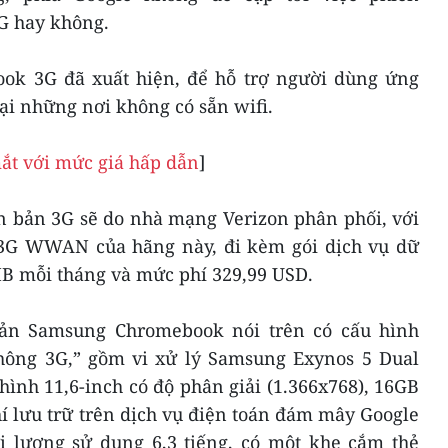
G hay không.
ok 3G đã xuất hiện, để hỗ trợ người dùng ứng
ại những nơi không có sẵn wifi.
t với mức giá hấp dẫn
]
bản 3G sẽ do nhà mạng Verizon phân phối, với
 3G WWAN của hãng này, đi kèm gói dịch vụ dữ
MB mỗi tháng và mức phí 329,99 USD.
 bản Samsung Chromebook nói trên có cấu hình
hông 3G,” gồm vi xử lý Samsung Exynos 5 Dual
ình 11,6-inch có độ phân giải (1.366x768), 16GB
í lưu trữ trên dịch vụ điện toán đám mây Google
i lượng sử dụng 6,3 tiếng, có một khe cắm thẻ