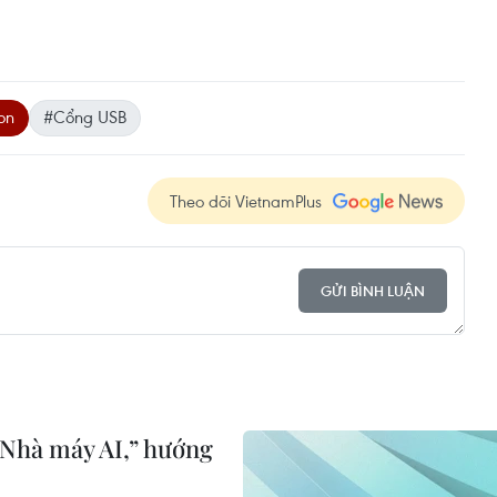
on
#Cổng USB
Theo dõi VietnamPlus
GỬI BÌNH LUẬN
“Nhà máy AI,” hướng