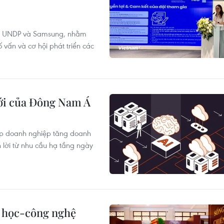
ữa UNDP và Samsung, nhằm
ố vấn và cơ hội phát triển các
mới của Đông Nam Á
iúp doanh nghiệp tăng doanh
 lời từ nhu cầu hạ tầng ngày
 học-công nghệ