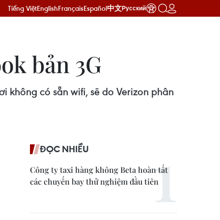
Tiếng Việt
English
Français
Español
中文
Русский
ok bản 3G
 không có sẵn wifi, sẽ do Verizon phân
ĐỌC NHIỀU
Công ty taxi hàng không Beta hoàn tất
các chuyến bay thử nghiệm đầu tiên