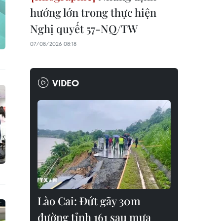
hướng lớn trong thực hiện
Nghị quyết 57-NQ/TW
07/08/2026 08:18
VIDEO
Lào Cai: Đứt gãy 30m
đường tỉnh 161 sau mưa