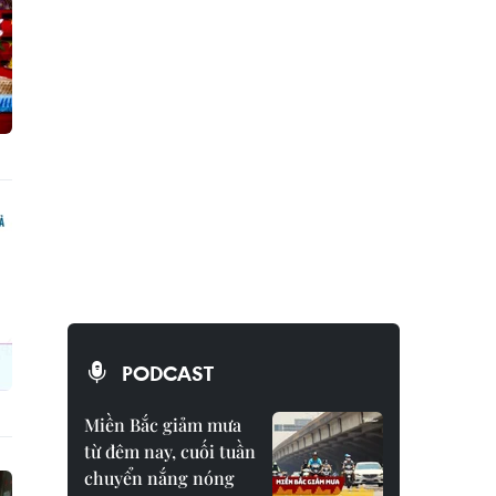
PODCAST
Miền Bắc giảm mưa
từ đêm nay, cuối tuần
chuyển nắng nóng