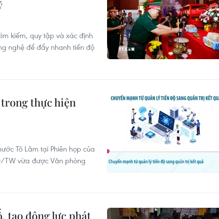
ỹ
tìm kiếm, quy tập và xác định
ông nghệ để đẩy nhanh tiến độ
trong thực hiện
 nước Tô Lâm tại Phiên họp của
-NQ/TW vừa được Văn phòng
, tạo động lực phát