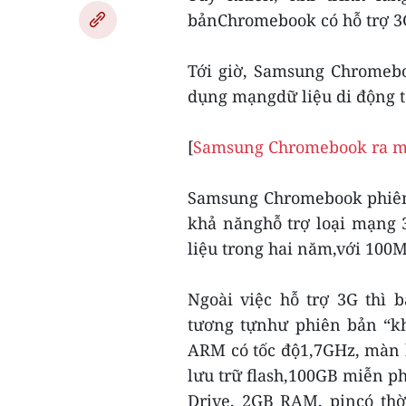
bảnChromebook có hỗ trợ 3
Tới giờ, Samsung Chromebo
dụng mạngdữ liệu di động t
[
Samsung Chromebook ra mắ
Samsung Chromebook phiên 
khả nănghỗ trợ loại mạng
liệu trong hai năm,với 100
Ngoài việc hỗ trợ 3G thì
tương tựnhư phiên bản “k
ARM có tốc độ1,7GHz, màn h
lưu trữ flash,100GB miễn ph
Drive, 2GB RAM, pincó thờ