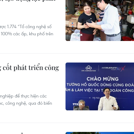
ược 1.774 “Tổ công nghệ số
i 100% các ấp, khu phố trên
 cốt phát triển công
nghiệp để thực hiện các
ọc, công nghệ, qua đó biến