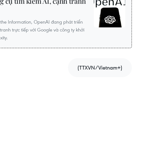
g cụ tìm kiếm AI, cạnh tranh
the Information, OpenAI đang phát triển
ranh trực tiếp với Google và công ty khởi
ity.
(TTXVN/Vietnam+)