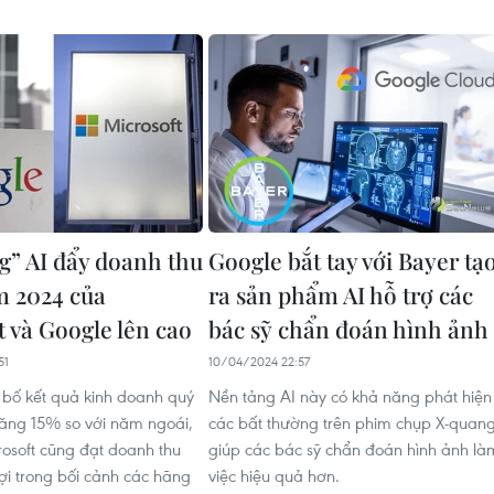
g” AI đẩy doanh thu
Google bắt tay với Bayer tạ
m 2024 của
ra sản phẩm AI hỗ trợ các
t và Google lên cao
bác sỹ chẩn đoán hình ảnh
51
10/04/2024 22:57
bố kết quả kinh doanh quý
Nền tảng AI này có khả năng phát hiện
ăng 15% so với năm ngoái,
các bất thường trên phim chụp X-quang
rosoft cũng đạt doanh thu
giúp các bác sỹ chẩn đoán hình ảnh là
i trong bối cảnh các hãng
việc hiệu quả hơn.