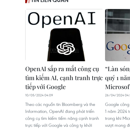
TIN LIÊN QUAN
OpenAI sắp ra mắt công cụ
“Làn són
tìm kiếm AI, cạnh tranh trực
quý 1 nă
tiếp với Google
Microsof
10/05/2024 04:09
26/04/2024 04:
Theo các nguồn tin Bloomberg và the
Google công 
Information, OpenAI đang phát triển
1 năm 2024 t
công cụ tìm kiếm tiềm năng cạnh tranh
trong khi Mic
trực tiếp với Google và công ty khởi
vượt mong đợ