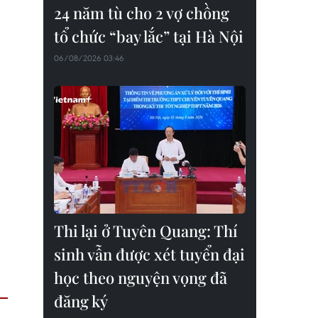
24 năm tù cho 2 vợ chồng
tổ chức “bay lắc” tại Hà Nội
06/08/2026 03:46
Thi lại ở Tuyên Quang: Thí
sinh vẫn được xét tuyển đại
học theo nguyện vọng đã
đăng ký