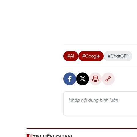
#AI
#Google
#ChatGPT