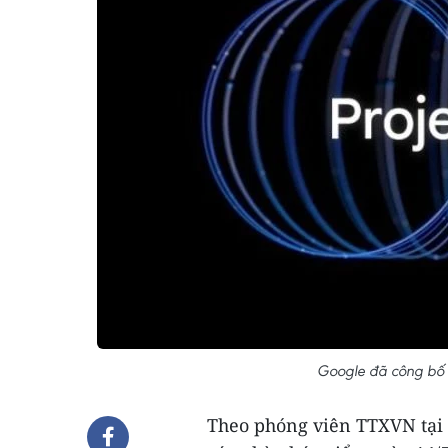
Google đã công bố P
Theo phóng viên TTXVN tại 