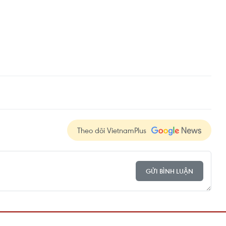
Theo dõi VietnamPlus
GỬI BÌNH LUẬN