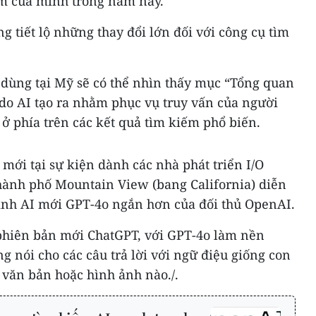
ẩm của mình trong năm nay.
ng tiết lộ những thay đổi lớn đối với công cụ tìm
i dùng tại Mỹ sẽ có thể nhìn thấy mục “Tổng quan
t do AI tạo ra nhằm phục vụ truy vấn của người
ở phía trên các kết quả tìm kiếm phổ biến.
 mới tại sự kiện dành các nhà phát triển I/O
hành phố Mountain View (bang California) diễn
ình AI mới GPT-4o ngắn hơn của đối thủ OpenAI.
phiên bản mới ChatGPT, với GPT-4o làm nền
ọng nói cho các câu trả lời với ngữ điệu giống con
 văn bản hoặc hình ảnh nào./.