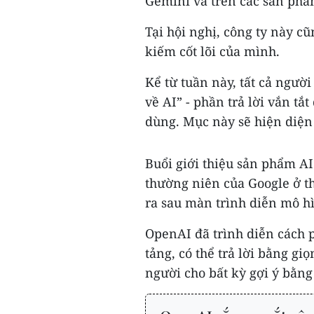
Gemini và trên các sản ph
Tại hội nghị, công ty này cũ
kiếm cốt lõi của mình.
Kể từ tuần này, tất cả ngườ
về AI” - phần trả lời vắn tắ
dùng. Mục này sẽ hiện diện 
Buổi giới thiệu sản phẩm AI
thường niên của Google ở t
ra sau màn trình diễn mô h
OpenAI đã trình diễn cách 
tảng, có thể trả lời bằng gi
người cho bất kỳ gợi ý bằng