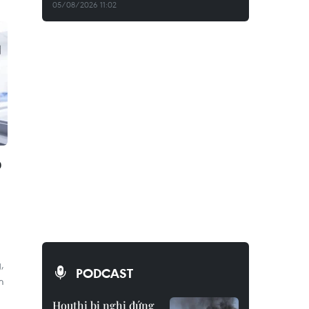
05/08/2026 11:02
o
,
PODCAST
m
Houthi bị nghi đứng