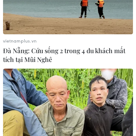
Theo dõi VietnamPlus
vietnamplus.vn
Đà Nẵng: Cứu sống 2 trong 4 du khách mất
TIN LIÊN QUAN
tích tại Mũi Nghê