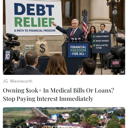
Ông Lê Hồng Minh - Tổng giám đốc VNG. (Ảnh: VNG)
“VNG tin rằng sự hợp tác cùng STT GDC - một
doanh nghiệp hàng đầu thế giới về vận hành
trung tâm dữ liệu - sẽ góp phần thiết lập những
tiêu chuẩn mới cho thị trường trung tâm dữ liệu
tại Việt Nam; đồng thời đưa sản phẩm, dịch vụ
JG Wentworth
của VNG ra thị trường quốc tế. Bên cạnh đó,
Owning $10k+ In Medical Bills Or Loans?
chúng tôi cũng sẽ hợp tác cùng nhau để đưa
Stop Paying Interest Immediately
công nghệ AI Cloud tới gần hơn với các doanh
nghiệp trong nước và khu vực, đón đầu xu
hướng then chốt của nền Kinh tế Số," ông Lê
Hồng Minh - Tổng giám đốc VNG nhấn mạnh.