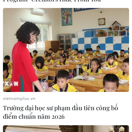
dẫn tốc độ cao liên tỉnh.
Ông Lionel Yeo - Giám đốc điều hành khu vực
Đông Nam Á của STT GDC cho biết. "Việt Nam là
một trong những thị trường phát triển trung
tâm dữ liệu nhanh nhất thế giới. Chúng tôi tin là
sự hợp tác giữa 2 doanh nghiệp hàng đầu sẽ
giúp phục vụ thị trường bản địa một cách linh
hoạt và nhanh chóng."
vietnamplus.vn
Trường đại học sư phạm đầu tiên công bố
điểm chuẩn năm 2026