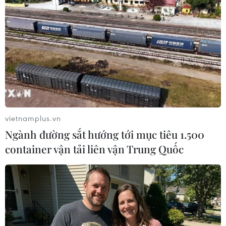
Nền Kinh tế Số Việt Nam được dự báo sẽ tăng
trưởng 20% vào năm 2025 gần gấp đôi mức tăng
trưởng GDP với hệ sinh thái kỹ thuật số phát
triển mạnh mẽ và sự bùng nổ của thị trường
Thương mại điện tử.
Nhờ sự ủng hộ từ Chính phủ trong chính sách và
các cam kết cải tiến hạ tầng quốc gia, cùng mức
vietnamplus.vn
độ tiêu thụ dữ liệu và nhu cầu kết nối của người
Ngành đường sắt hướng tới mục tiêu 1.500
dân ngày càng gia tăng, Việt Nam đã vươn lên
container vận tải liên vận Trung Quốc
trở thành một trong những trung tâm kỹ thuật
số nổi bật của khu vực Đông Nam Á./.
(Vietnam+)