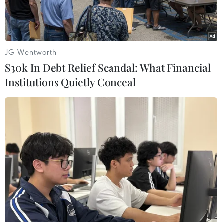
JG Wentworth
$30k In Debt Relief Scandal: What Financial
Institutions Quietly Conceal
ST Telemedia Global Data Centres (STT GDC) và VNG
Corporation (VNG) vừa công bố hợp tác về xây dựng và vận
hành các dự án trung tâm dữ liệu theo tiêu chuẩn quốc tế.
(Ảnh: VNG)
Ngày 15/5, ST Telemedia Global Data Centres
(STT GDC) và VNG Corporation (VNG) đã công bố