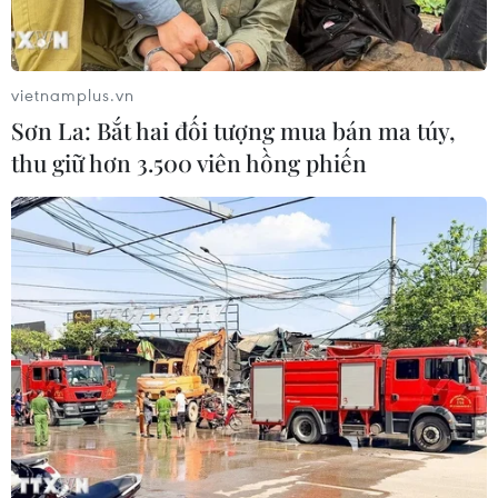
VNG công bố kết quả kinh doanh 2023 khả
vietnamplus.vn
quan nhờ các mảng sản phẩm cốt lõi
Sơn La: Bắt hai đối tượng mua bán ma túy,
13/05/2024 06:57
thu giữ hơn 3.500 viên hồng phiến
Doanh thu thuần của VNG trong năm 2023 đạt 7.593 tỷ
đồng, lợi nhuận gộp từ bán hàng và dịch vụ đạt 2.288
tỷ đồng trong khi lỗ từ hoạt động kinh doanh là 2.086 tỷ
đồng.