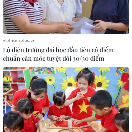
Google Wallet cho phép phụ huynh
thiết lập số dư an toàn của con cái
06/08/2026 23:44
vietnamplus.vn
Lộ diện trường đại học đầu tiên có điểm
chuẩn cán mốc tuyệt đối 30/30 điểm
ChatGPT cung cấp tính năng chat
không giới hạn cho người dùng miễn
phí
06/08/2026 23:32
Phát hiện lỗ hổng bảo mật nghiêm
trọng trên loạt trình duyệt tích hợp
AI
06/08/2026 15:57