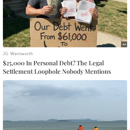
JG Wentworth
$25,000 In Personal Debt? The Legal
Settlement Loophole Nobody Mentions
#trung tâm dữ liệu
#trung tâm dữ liệu 60MW
#VNG
#trung tâm dữ liệu VNG
#ST Telemedia Global Data Centres