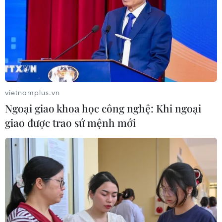
"Doanh nghiệp phải là lực lượng
nòng cốt phát triển công nghệ chiến
lược"
07/08/2026 07:09
vietnamplus.vn
Ngoại giao khoa học công nghệ: Khi ngoại
Meta bồi thường gần 600 triệu USD
giao được trao sứ mệnh mới
vì gây tổn hại sức khỏe tâm thần trẻ
em
07/08/2026 04:28
Mỹ áp thuế 15% đối với nguyên liệu
quan trọng để sản xuất chip
07/08/2026 00:56