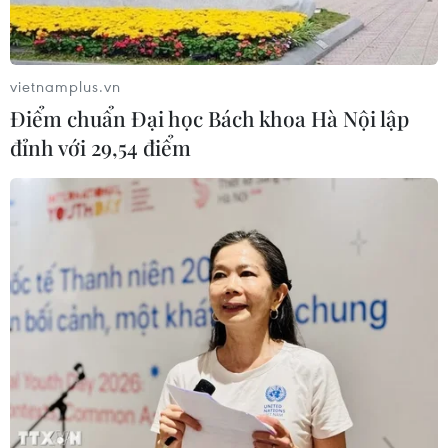
vietnamplus.vn
Điểm chuẩn Đại học Bách khoa Hà Nội lập
đỉnh với 29,54 điểm
TIN CÙNG CHUYÊN MỤC
Cơ hội và bài toán chính sách cho
Việt Nam từ chiến lược bán dẫn của
Mỹ
09/08/2026 12:57