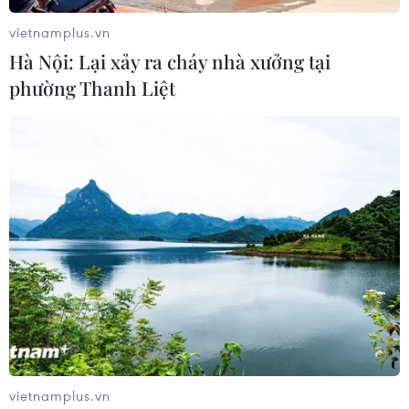
vietnamplus.vn
Hà Nội: Lại xảy ra cháy nhà xưởng tại
phường Thanh Liệt
VNG phản hồi sau sự cố server khiến
nhiều khách hàng ảnh hưởng
10/04/2024 07:17
VNG cho biết đang áp dụng những biện pháp tối ưu để
đẩy nhanh tiến độ phục hồi và cam kết đảm bảo quyền
lợi cho khách hàng, trong trường hợp khách hàng bị
ảnh hưởng hoặc tổn thất bởi sự cố.
vietnamplus.vn