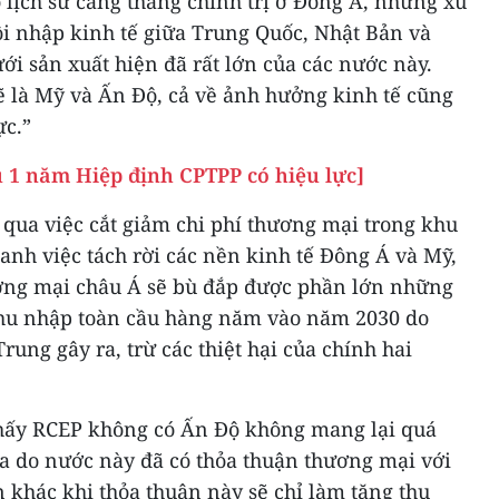
 lịch sử căng thẳng chính trị ở Đông Á, nhưng xu
i nhập kinh tế giữa Trung Quốc, Nhật Bản và
i sản xuất hiện đã rất lớn của các nước này.
ẽ là Mỹ và Ấn Độ, cả về ảnh hưởng kinh tế cũng
ực.”
 1 năm Hiệp định CPTPP có hiệu lực]
 qua việc cắt giảm chi phí thương mại trong khu
nh việc tách rời các nền kinh tế Đông Á và Mỹ,
ương mại châu Á sẽ bù đắp được phần lớn những
D thu nhập toàn cầu hàng năm vào năm 2030 do
ung gây ra, trừ các thiệt hại của chính hai
thấy RCEP không có Ấn Độ không mang lại quá
ia do nước này đã có thỏa thuận thương mại với
n khác khi thỏa thuận này sẽ chỉ làm tăng thu