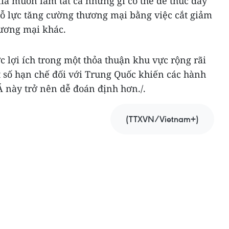
lia muốn làm tất cả những gì có thể để thúc đẩy
nỗ lực tăng cường thương mại bằng việc cắt giảm
hương mại khác.
c lợi ích trong một thỏa thuận khu vực rộng rãi
t số hạn chế đối với Trung Quốc khiến các hành
 này trở nên dễ đoán định hơn./.
(TTXVN/Vietnam+)