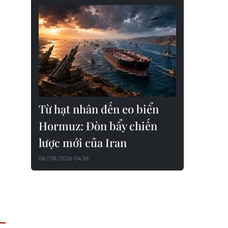
Từ hạt nhân đến eo biển
Hormuz: Đòn bẩy chiến
lược mới của Iran
06/08/2026 04:36