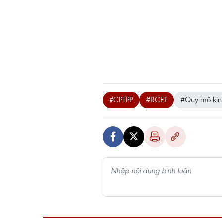
#CPTPP
#RCEP
#Quy mô kin