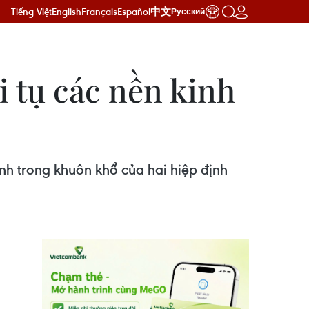
Tiếng Việt
English
Français
Español
中文
Русский
 tụ các nền kinh
nh trong khuôn khổ của hai hiệp định