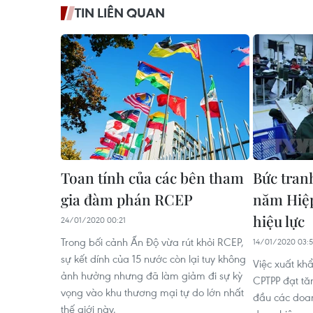
TIN LIÊN QUAN
Toan tính của các bên tham
Bức tran
gia đàm phán RCEP
năm Hiệ
hiệu lực
24/01/2020 00:21
Trong bối cảnh Ấn Độ vừa rút khỏi RCEP,
14/01/2020 03:
sự kết dính của 15 nước còn lại tuy không
Việc xuất kh
ảnh hưởng nhưng đã làm giảm đi sự kỳ
CPTPP đạt tă
vọng vào khu thương mại tự do lớn nhất
đầu các doa
thế giới này.