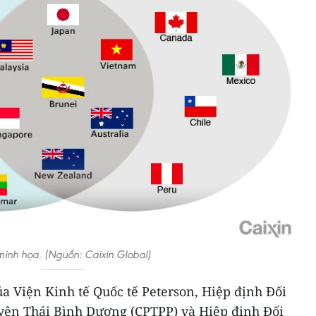
inh họa. (Nguồn: Caixin Global)
a Viện Kinh tế Quốc tế Peterson, Hiệp định Đối
uyên Thái Bình Dương (CPTPP) và Hiệp định Đối