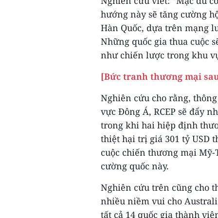
Nghiên cứu viết: “Mặc dù có
hướng này sẽ tăng cường hộ
Hàn Quốc, dựa trên mạng lướ
Những quốc gia thua cuộc s
như chiến lược trong khu v
[Bức tranh thương mại sau
Nghiên cứu cho rằng, thông
vực Đông Á, RCEP sẽ đẩy nha
trong khi hai hiệp định th
thiệt hại trị giá 301 tỷ US
cuộc chiến thương mại Mỹ-Tr
cường quốc này.
Nghiên cứu trên cũng cho 
nhiều niềm vui cho Austral
tất cả 14 quốc gia thành viê