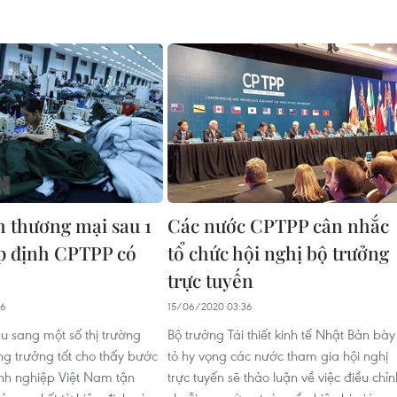
h thương mại sau 1
Các nước CPTPP cân nhắc
p định CPTPP có
tổ chức hội nghị bộ trưởng
trực tuyến
56
15/06/2020 03:36
ẩu sang một số thị trường
Bộ trưởng Tái thiết kinh tế Nhật Bản bày
ng trưởng tốt cho thấy bước
tỏ hy vọng các nước tham gia hội nghị
nh nghiệp Việt Nam tận
trực tuyến sẽ thảo luận về việc điều chỉn