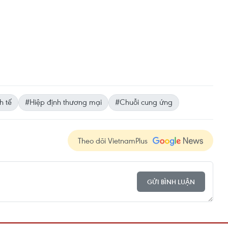
h tế
#Hiệp định thương mại
#Chuỗi cung ứng
Theo dõi VietnamPlus
GỬI BÌNH LUẬN