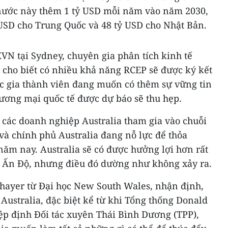
 nước này thêm 1 tỷ USD mỗi năm vào năm 2030,
 USD cho Trung Quốc và 48 tỷ USD cho Nhật Bản.
VN tại Sydney, chuyên gia phân tích kinh tế
 cho biết có nhiều khả năng RCEP sẽ được ký kết
c gia thành viên đang muốn có thêm sự vững tin
hương mại quốc tế được dự báo sẽ thu hẹp.
 các doanh nghiệp Australia tham gia vào chuỗi
và chính phủ Australia đang nỗ lực để thỏa
năm nay. Australia sẽ có được hưởng lợi hơn rất
 Ấn Độ, nhưng điều đó dường như không xảy ra.
Thayer từ Đại học New South Wales, nhận định,
 Australia, đặc biệt kể từ khi Tổng thống Donald
p định Đối tác xuyên Thái Bình Dương (TPP),