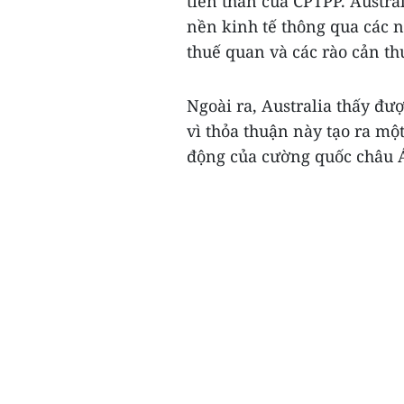
tiền thân của CPTPP. Austra
nền kinh tế thông qua các 
thuế quan và các rào cản t
Ngoài ra, Australia thấy đượ
vì thỏa thuận này tạo ra mộ
động của cường quốc châu Á