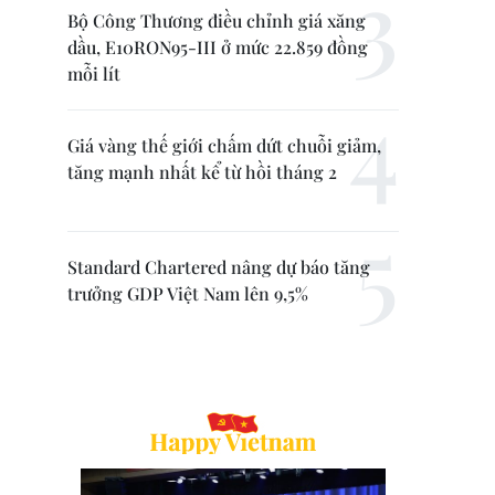
Bộ Công Thương điều chỉnh giá xăng
dầu, E10RON95-III ở mức 22.859 đồng
mỗi lít
Giá vàng thế giới chấm dứt chuỗi giảm,
tăng mạnh nhất kể từ hồi tháng 2
Standard Chartered nâng dự báo tăng
trưởng GDP Việt Nam lên 9,5%