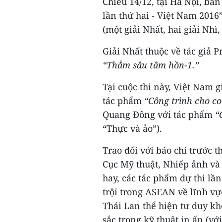
Chiều 14/12, tại Hà Nội, ba
lần thứ hai - Việt Nam 2016”
(một giải Nhất, hai giải Nhì
Giải Nhất thuộc về tác giả
“Thẳm sâu tâm hồn-1.”
Tại cuộc thi này, Việt Nam 
tác phẩm
“Công trình cho c
Quang Đông với tác phẩm
“
“Thực và ảo”).
Trao đổi với báo chí trước t
Cục Mỹ thuật, Nhiếp ảnh và 
hay, các tác phẩm dự thi lần
trội trong ASEAN về lĩnh vự
Thái Lan thể hiện tư duy kh
sắc trong kỹ thuật in ấn (vớ