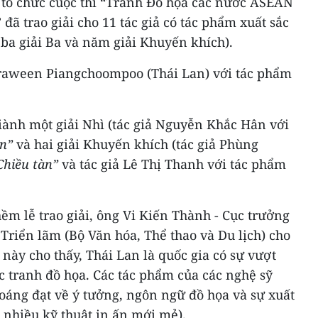
n tổ chức cuộc thi “Tranh Đồ họa các nước ASEAN
 đã trao giải cho 11 tác giả có tác phẩm xuất sắc
, ba giải Ba và năm giải Khuyến khích).
 Praween Piangchoompoo (Thái Lan) với tác phẩm
giành một giải Nhì (tác giả Nguyễn Khắc Hân với
on”
và hai giải Khuyến khích (tác giả Phùng
Chiều tàn”
và tác giả Lê Thị Thanh với tác phẩm
hềm lễ trao giải, ông Vi Kiến Thành - Cục trưởng
Triển lãm (Bộ Văn hóa, Thể thao và Du lịch) cho
 này cho thấy, Thái Lan là quốc gia có sự vượt
c tranh đồ họa. Các tác phẩm của các nghệ sỹ
oáng đạt về ý tưởng, ngôn ngữ đồ họa và sự xuất
i nhiều kỹ thuật in ấn mới mẻ).