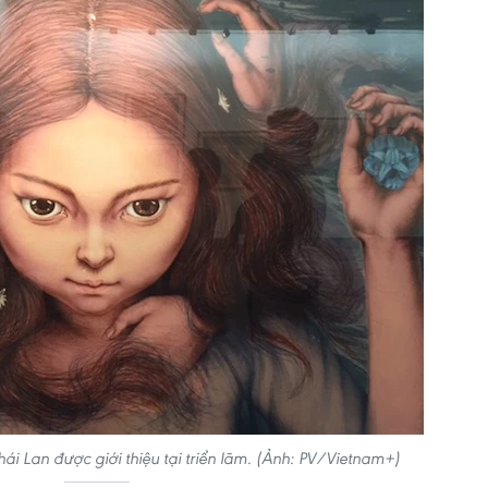
i Lan được giới thiệu tại triển lãm. (Ảnh: PV/Vietnam+)