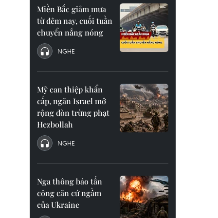
Miền Bắc giảm mưa
từ đêm nay, cuối tuần
chuyển nắng nóng
NGHE
Mỹ can thiệp khẩn
cấp, ngăn Israel mở
rộng đòn trừng phạt
Hezbollah
NGHE
Nga thông báo tấn
công căn cứ ngầm
của Ukraine