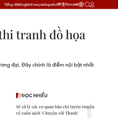
Tiếng Việt
English
Français
Español
中文
Русский
thi tranh đồ họa
ng đại. Đây chính là điểm nội bật nhất
ĐỌC NHIỀU
Sẽ xử lý các cơ quan báo chí tuyên truyền
về cuốn sách 'Chuyện với Thanh'