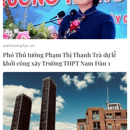
07/08/2026 07:34
Tây Ninh thúc đẩy bình dân học vụ
số, tạo động lực phát triển kinh tế số
vietnamplus.vn
07/08/2026 07:17
Phó Thủ tướng Phạm Thị Thanh Trà dự lễ
khởi công xây Trường THPT Nam Đàn 1
Luật Phát triển đô thị góp phần thể
chế hóa đổi mới mô hình phát triển
07/08/2026 06:55
Thu hồi 89 ha đất đấu giá chọn nhà
đầu tư công trình thành phố cảng