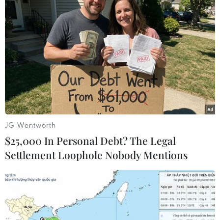
khai khoáng v.v; cho rằng cần thúc đẩy mạnh
hơn nữa quan hệ hợp tác trực tiếpgiữa các địa
phương hai nước./.
(TTXVN)
JG Wentworth
$25,000 In Personal Debt? The Legal
Settlement Loophole Nobody Mentions