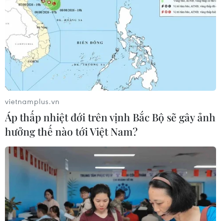
#Việt Nam
#Liên bang Nga
#Hợp tác
#Thành lập FTA
Nga
Pháp
Việt Nam
Theo dõi VietnamPlus
vietnamplus.vn
Áp thấp nhiệt đới trên vịnh Bắc Bộ sẽ gây ảnh
hưởng thế nào tới Việt Nam?
TIN CÙNG CHUYÊN MỤC
Ngân hàng Trung ương Trung Quốc
mua thêm 20 tấn vàng trong tháng 7