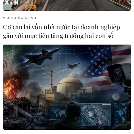
Phó Tổng Biên tập: NGUYỄN THỊ TÁM, KHÚC THANH
THỦY
vietnamplus.vn
Cơ cấu lại vốn nhà nước tại doanh nghiệp
Sở hữu trí tuệ
Quy định sử dụng
gắn với mục tiêu tăng trưởng hai con số
RSS
Hỗ trợ
Ngôn ngữ
TTXVN
Dịch vụ tin
Quảng cáo
Liên hệ
Giấy phép số: 1374/GP-BTTTT do Bộ Thông tin và Truyền thông
cấp ngày 11/9/2008.
Quảng cáo: Phó TBT Nguyễn Thị Tám: 093.5958688, Email:
tamvna@gmail.com