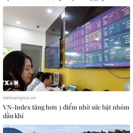
Foxconn đạt doanh thu cao kỷ lục
nhờ nhu cầu mạnh đối với AI
05/08/2026 13:41
Hãng Walt Disney ký thỏa thuận
chưa từng có tiền lệ với TikTok
05/08/2026 13:31
Xem thêm
vietnamplus.vn
VN-Index tăng hơn 3 điểm nhờ sức bật nhóm
dầu khí