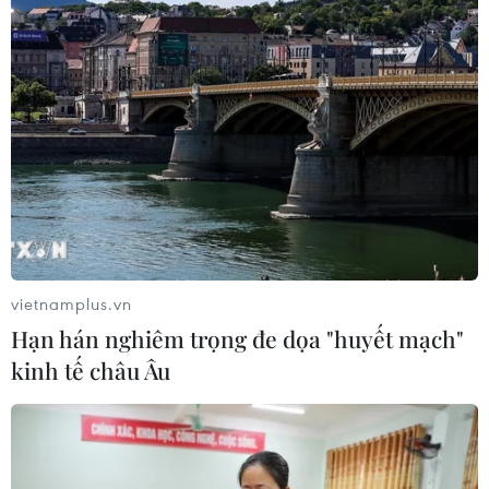
CƠ QUAN CHỦ QUẢN: THÔNG TẤN XÃ VIỆT NAM
Tổng Biên tập: TRẦN TIẾN DUẨN
Phó Tổng Biên tập: NGUYỄN THỊ TÁM, KHÚC THANH
THỦY
Sở hữu trí tuệ
Quy định sử dụng
RSS
Hỗ trợ
Ngôn ngữ
TTXVN
vietnamplus.vn
Dịch vụ tin
Quảng cáo
Hạn hán nghiêm trọng đe dọa "huyết mạch"
Liên hệ
kinh tế châu Âu
Giấy phép số: 1374/GP-BTTTT do Bộ Thông tin và Truyền thông