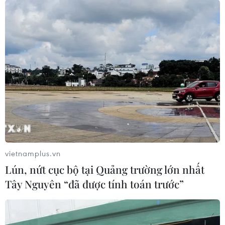
07/05/2025 03:01
Chuyên gia khuyến nghị Việt Nam nên xây dựng tường
chắn sóng cao tối thiểu 12m, đặt nền móng nhà máy
điện hạt nhân cao hơn 20m so với mực nước biển và
kết cấu chịu được động đất cường độ cao.
vietnamplus.vn
Lún, nứt cục bộ tại Quảng trường lớn nhất
Tây Nguyên “đã được tính toán trước”