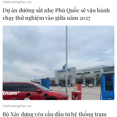
vietnamplus.vn
Dự án đường sắt nhẹ Phú Quốc sẽ vận hành
chạy thử nghiệm vào giữa năm 2027
VietNuc - Kết nối "trí thức xa quê" phục
vụ chương trình điện hạt nhân Việt Nam
19/05/2025 01:09
Việc thành lập mạng lưới chuyên gia năng lượng hạt
vietnamplus.vn
nhân người Việt ở nước ngoài (VietNuc) góp phần huy
Bộ Xây dựng yêu cầu đầu tư hệ thống trạm