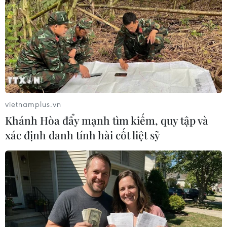
thúc đẩy một số hợp tác cụ thể như: (i) Hỗ trợ
xây dựng khung pháp lý và chính sách an toàn
hạt nhân, giúp Việt Nam đáp ứng các tiêu chuẩn
quốc tế; (ii) Tăng cường công tác đào tạo và phát
triển nguồn nhân lực; (iii) Chuyển giao công
nghệ và hỗ trợ kỹ thuật; (iv) Hợp tác nghiên cứu
và trao đổi chuyên gia./.
vietnamplus.vn
Khánh Hòa đẩy mạnh tìm kiếm, quy tập và
Thủ tướng Phạm Minh
xác định danh tính hài cốt liệt sỹ
Chính đề nghị Pháp hỗ trợ
Việt Nam phát triển điện
hạt nhân
Thủ tướng Phạm Minh Chính đề nghị Tập đoàn
Điện lực Pháp EDF mở rộng đầu tư, chuyển đổi
năng lượng xanh, năng lượng sạch tại Việt Nam