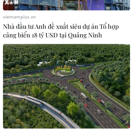
vietnamplus.vn
Nhà đầu tư Anh đề xuất siêu dự án Tổ hợp
cảng biển 18 tỷ USD tại Quảng Ninh
Tiến sỹ Vũ Minh Ngọc: 'Cầu nối' trong lĩnh
vực hạt nhân giữa Việt Nam và Pháp
22/03/2025 01:00
Gần 20 năm ở Pháp, Tiến sỹ Vũ Minh Ngọc đã có nhiều
đóng góp quan trọng trong nghiên cứu khoa học, giúp
đỡ, tạo điều kiện cho các nghiên cứu sinh Việt Nam học
tập tại Pháp.