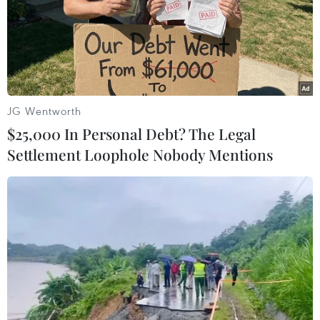
và hỗ trợ đối tác Việt Nam phát triển các dự án
điện hạt nhân.
(TTXVN/Vietnam+)
JG Wentworth
$25,000 In Personal Debt? The Legal
Settlement Loophole Nobody Mentions