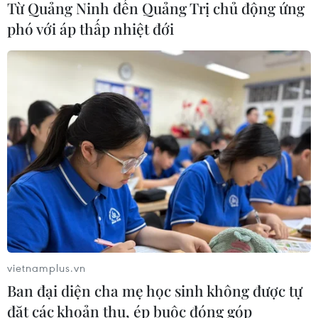
Từ Quảng Ninh đến Quảng Trị chủ động ứng
phó với áp thấp nhiệt đới
Phát triển mô hình AI giải mã “ngôn
ngữ của não bộ”
05/08/2026 23:26
Hưởng ứng Ngày An
ninh mạng Việt Nam: Những thông
điệp thiết thực về an toàn số
05/08/2026 22:58
Ngoại giao khoa học-
công nghệ trở thành trụ cột mới của
vietnamplus.vn
nền đối ngoại Việt Nam
Ban đại diện cha mẹ học sinh không được tự
05/08/2026 14:56
đặt các khoản thu, ép buộc đóng góp