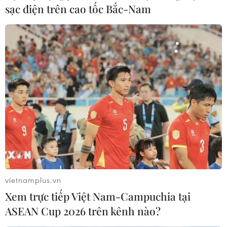
động trí tuệ, kinh nghiệm của chuyên gia kiều bào cho
sạc điện trên cao tốc Bắc-Nam
chương trình điện hạt nhân của Việt Nam.
vietnamplus.vn
Xem trực tiếp Việt Nam-Campuchia tại
Ý kiến tâm huyết của chuyên gia Việt kiều
ASEAN Cup 2026 trên kênh nào?
về điện hạt nhân Việt Nam