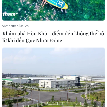
Việt Nam hướng tới làm
chủ 10 công nghệ lõi vào năm 2030
vietnamplus.vn
06/08/2026 04:38
Khám phá Hòn Khô - điểm đến không thể bỏ
lỡ khi đến Quy Nhơn Đông
Ngày An ninh mạng Việt Nam: Kiến
tạo không gian mạng an toàn, nhân
văn
06/08/2026 02:49
Thủ tướng Lê Minh Hưng
phát động hưởng ứng ngày An ninh
mạng Việt Nam
06/08/2026 02:39