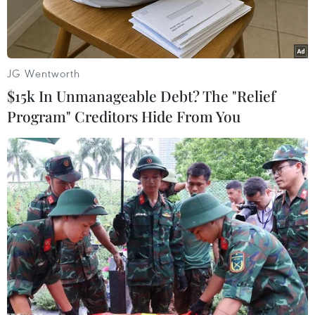
JG Wentworth
$15k In Unmanageable Debt? The "Relief
Program" Creditors Hide From You
Thứ trưởng Bộ Công Thương Nguyễn Hoàng Long làm việc với
Cơ quan An toàn Hạt nhân và Bảo vệ phóng xạ (ASNR) và Cơ
quan Năng lượng Nguyên tử và Năng lượng thay thế Pháp
(CEA). (Ảnh: TTXVN phát)
Theo phóng viên TTXVN tại Pháp, bên lề hoạt
động của Thủ tướng Chính phủ Phạm Minh
Chính tham dự Hội nghị Đại dương Liên hợp