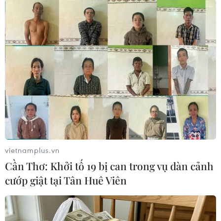
quan hệ giữa hai nước.
Đại sứ Đoàn Xuân Hưng đề nghị Chính phủ
Nhật Bản nới lỏng các quy định về visa để tạo
điều kiện cho người dân Việt Nam đến thăm
Nhật Bản.
Đại sứ cũng hy vọng việc Hãng hàng không
quốc gia Việt Nam tăng thêm hai đường bay đến
Tokyo sẽ tạo động lực hơn nữa cho mối quan hệ
giao thương giữa hai nước. /.
vietnamplus.vn
Cần Thơ: Khởi tố 19 bị can trong vụ dàn cảnh
cướp giật tại Tân Huê Viên