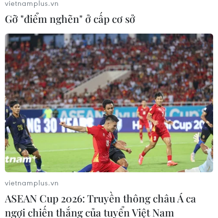
vietnamplus.vn
Gỡ "điểm nghẽn" ở cấp cơ sở
vietnamplus.vn
ASEAN Cup 2026: Truyền thông châu Á ca
ngợi chiến thắng của tuyển Việt Nam