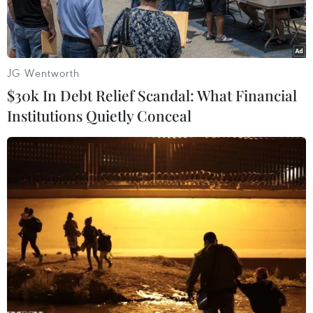
JG Wentworth
$30k In Debt Relief Scandal: What Financial
Institutions Quietly Conceal
(Ảnh minh họa: Huy Hùng/TTXVN)
Theo phóng viên TTXVN tại Nhật Bản, Hãng
hàng không quốc gia Việt Nam (Vietnam
Airlines) ngày 21/5 đã phối hợp với Đại sứ quán