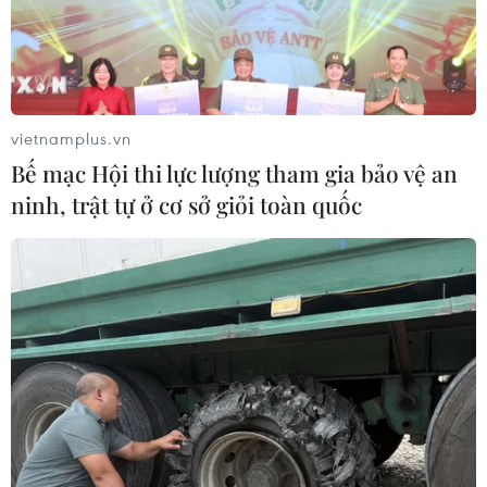
Giá vàng trong nước giảm nhẹ,
thương hiệu SJC lùi về ngưỡng 142,2
triệu đồng
vietnamplus.vn
07/08/2026 02:21
Bế mạc Hội thi lực lượng tham gia bảo vệ an
ninh, trật tự ở cơ sở giỏi toàn quốc
Giá dầu tăng vọt do Iran xem xét cấm
tàu Mỹ và Israel qua eo biển Hormuz
07/08/2026 00:45
Giá vàng thế giới quay đầu giảm nhẹ
do áp lực chốt lời
07/08/2026 00:31