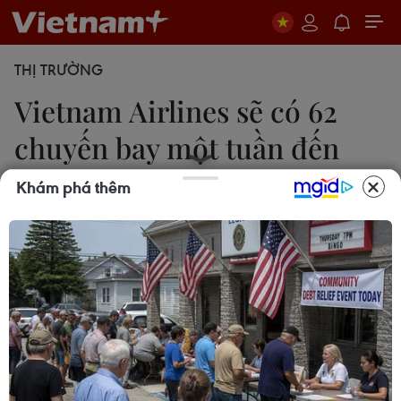
THỊ TRƯỜNG
Vietnam Airlines sẽ có 62
chuyến bay một tuần đến
Nhật
Khám phá thêm
22/05/2014 01:20
Vietnam Airlines công bố 2 đường bay mới tới
Nhật Bản, trong đó Đường bay Hà Nội-Haneda
được khai thác với tần suất 7 chuyến/một tuần, và
đường bay Đà Nẵng-Narita với tần suất 4
chuyến/một tuần.