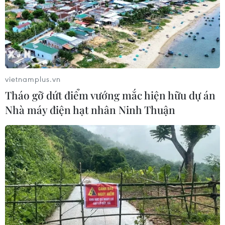
Phố Wall lập kỷ lục mới nhờ đà tăng
của nhóm cổ phiếu AI
05/08/2026 00:37
vietnamplus.vn
Tháo gỡ dứt điểm vướng mắc hiện hữu dự án
Thế giới mất hơn 2,6 tỷ thùng dầu kể
Nhà máy điện hạt nhân Ninh Thuận
từ khi xung đột Mỹ-Iran bùng phát
04/08/2026 23:56
Xem thêm