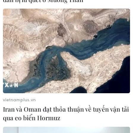
TIN CÙNG CHUYÊN MỤC
Bãi bỏ một số văn bản quy phạm
pháp luật không còn phù hợp
06/08/2026 09:59
Khởi tố người đi bộ gây tai nạn chết
người trên quốc lộ ở Quảng Trị
vietnamplus.vn
06/08/2026 09:44
Iran và Oman đạt thỏa thuận về tuyến vận tải
qua eo biển Hormuz
Khởi tố Chủ tịch Hội đồng quản trị,