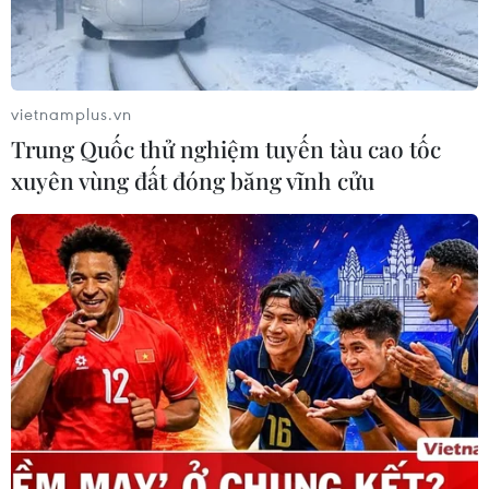
Tâm.
vietnamplus.vn
Trung Quốc thử nghiệm tuyến tàu cao tốc
xuyên vùng đất đóng băng vĩnh cửu
Đất khu đồng Sênh được quây bằng thép gai. Cảnh sát cắm
chốt tại tất cả các lối ra vào thôn Hoành (xã Đồng Tâm).
(Nguồn: TTXVN phát)
Vụ việc xảy ra ngày 9/1 tại xã Đồng Tâm, huyện