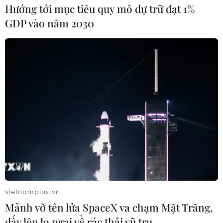
Hướng tới mục tiêu quy mô dự trữ đạt 1%
GDP vào năm 2030
Vụ Đồng Tâm: 3 chiến sỹ công an hy sinh, 1
đối tượng chống đối tử vong
vietnamplus.vn
Mảnh vỡ tên lửa SpaceX va chạm Mặt Trăng,
09/01/2020 05:22
dấy lên lo ngại về rác thải vũ trụ