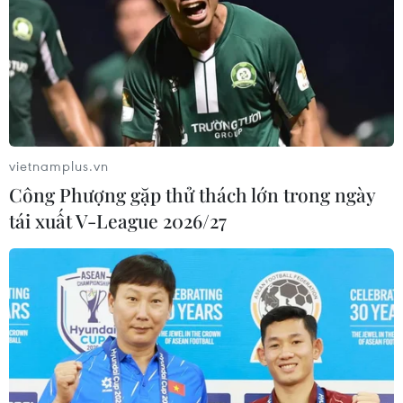
(TTXVN/Vietnam+)
vietnamplus.vn
Công Phượng gặp thử thách lớn trong ngày
tái xuất V-League 2026/27
#Đồng Tâm
#Bộ Công an
#Mạng xã hội
#Công an nhân dân
#Hy sinh
#sân bay Miếu Môn
TP. Hà Nội