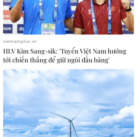
Theo dõi VietnamPlus
vietnamplus.vn
HLV Kim Sang-sik: 'Tuyển Việt Nam hướng
tới chiến thắng để giữ ngôi đầu bảng'
TIN LIÊN QUAN