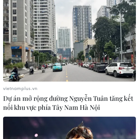
Tìm hiểu về hành vi chống
người thi hành công vụ
09/01/2020 13:55
Sáng 9/1, một số đối tượng ở Đồng Tâm đã có hành vi
tấn công lực lượng chức năng, chống đối người thi hành
công vụ khiến 3 cán bộ chiến sỹ công an hy sinh.
vietnamplus.vn
Dự án mở rộng đường Nguyễn Tuân tăng kết
nối khu vực phía Tây Nam Hà Nội