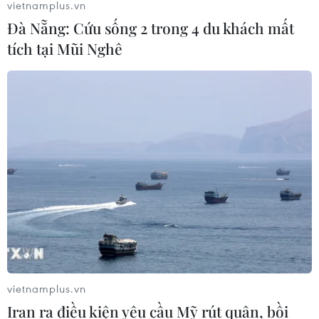
vietnamplus.vn
Đà Nẵng: Cứu sống 2 trong 4 du khách mất
tích tại Mũi Nghê
TIN CÙNG CHUYÊN MỤC
Hà Nội: Lại xảy ra cháy nhà xưởng tại
phường Thanh Liệt
09/08/2026 10:24
Sơn La: Bắt hai đối tượng mua bán
ma túy, thu giữ hơn 3.500 viên hồng
phiến
vietnamplus.vn
09/08/2026 10:19
Iran ra điều kiện yêu cầu Mỹ rút quân, bồi