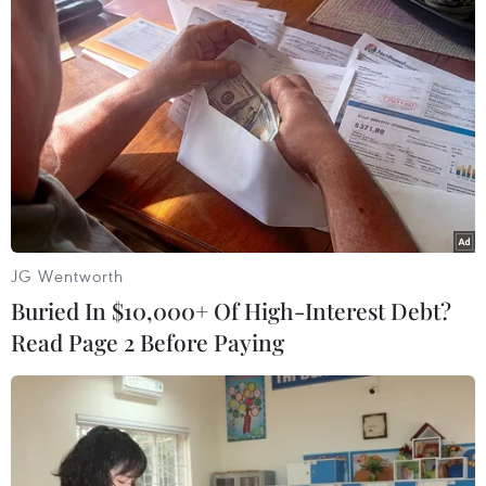
chủ trương của Đảng, Nhà nước, quân đội và
ủng hộ bộ đội hoàn thành nhiệm vụ./.
(TTXVN/Vietnam+)
JG Wentworth
Buried In $10,000+ Of High-Interest Debt?
Read Page 2 Before Paying