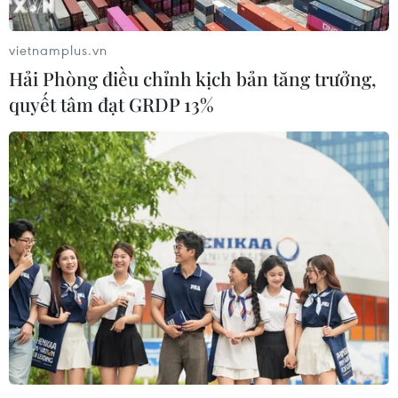
Môn thuộc xã Đồng Tâm, huyện Mỹ Đức.
vietnamplus.vn
Hải Phòng điều chỉnh kịch bản tăng trưởng,
quyết tâm đạt GRDP 13%
Hà Nội thi hành kỷ luật nhiều cá nhân, tổ
chức Đảng vi phạm