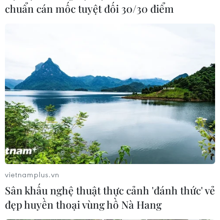
chuẩn cán mốc tuyệt đối 30/30 điểm
Công bố kết quả rà soát kết luận thanh tra
đất sân bay Miếu Môn
25/04/2019 11:27
Chiều 25/4, Thanh tra Chính phủ công bố kết quả rà
soát, kiểm tra đối với diện tích đất khu sân bay Miếu
Môn thuộc địa giới hành chính xã Đồng Tâm, huyện Mỹ
Đức, thành phố Hà Nội.
vietnamplus.vn
Sân khấu nghệ thuật thực cảnh 'đánh thức' vẻ
đẹp huyền thoại vùng hồ Nà Hang