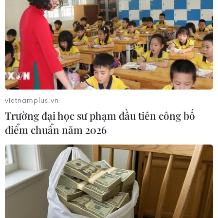
#Hà Nội
#Chương Mỹ
#Sân bay Miếu Môn
#Bộ Quốc phòng
TP. Hà Nội
Theo dõi VietnamPlus
vietnamplus.vn
Trường đại học sư phạm đầu tiên công bố
điểm chuẩn năm 2026
TIN LIÊN QUAN