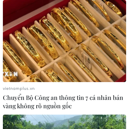
Quảng Trị: Mưa lớn gây ngập cục bộ,
tiềm ẩn nguy cơ lũ quét, sạt lở đất
09/08/2026 09:37
Điểm chuẩn Trường Đại học
Phenikaa dao động từ 18 đến 27 điểm
09/08/2026 09:23
Hơn 40 sáng kiến thanh niên hội tụ
vietnamplus.vn
tại Ngày Quốc tế Thanh niên 2026
Chuyển Bộ Công an thông tin 7 cá nhân bán
09/08/2026 09:19
vàng không rõ nguồn gốc
Đà Nẵng mở rộng tìm kiếm 2 nạn