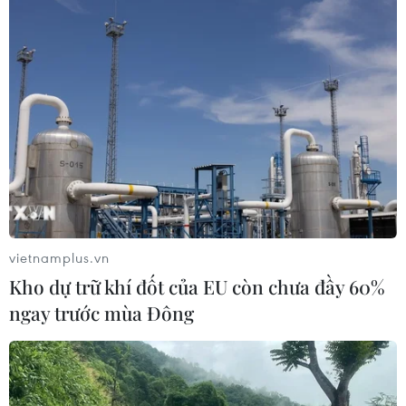
vietnamplus.vn
Kho dự trữ khí đốt của EU còn chưa đầy 60%
ngay trước mùa Đông
TIN CÙNG CHUYÊN MỤC
Thổ Nhĩ Kỳ tăng cường truy quét IS,
bắt giữ hơn 100 nghi phạm