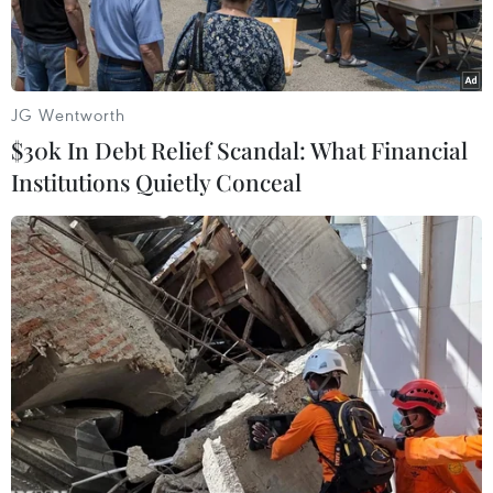
sáng 15/2 ở tuổi 89.
JG Wentworth
$30k In Debt Relief Scandal: What Financial
Institutions Quietly Conceal
Ferrero, ông vua chocolate của Italy đã qua đời đêm 14/2.
(Nguồn: La Repubblica)