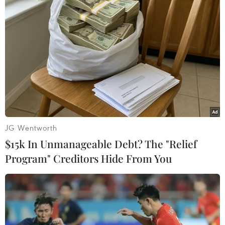
#Italy
#Michele Ferrero
#Chocolate
#Người giàu nhất Italy
#Bánh kẹo
#Bánh mì Nutella
#Doanh nhân
#Công nghiệp thực phẩm
#Mon Cherim
#Ferrero Rocher
Italy
Theo dõi VietnamPlus
JG Wentworth
$15k In Unmanageable Debt? The "Relief
Program" Creditors Hide From You
TIN LIÊN QUAN