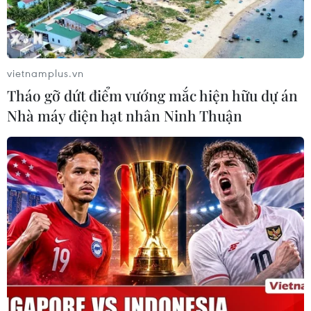
- người sáng lập thương hiệu bánh Nutella và Kinder,
đã trở thành một trong những đại diện của Italy lọt vào
top 100 tỷ phú trên thế giới.
vietnamplus.vn
Tháo gỡ dứt điểm vướng mắc hiện hữu dự án
Nhà máy điện hạt nhân Ninh Thuận