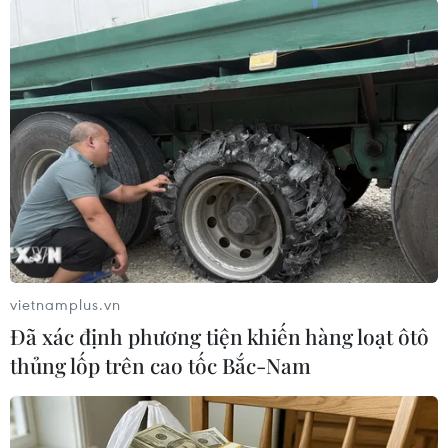
nhà nước Italy trao tặng cho những người có
đóng góp lớn cho đất nước./.
(Vietnam+)
vietnamplus.vn
Đã xác định phương tiện khiến hàng loạt ôtô
thủng lốp trên cao tốc Bắc-Nam