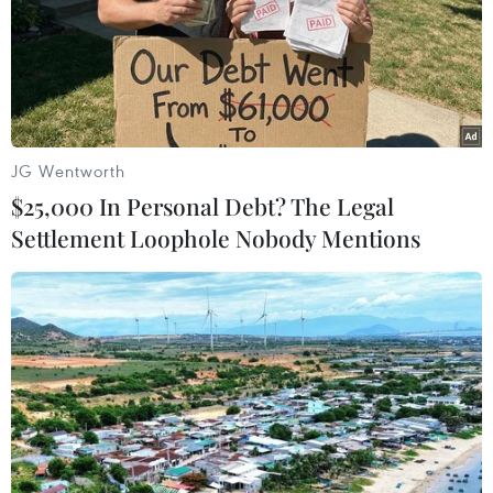
JG Wentworth
$25,000 In Personal Debt? The Legal
Settlement Loophole Nobody Mentions
Ông chủ của Nutella và Kinder vào top
100 tỷ phú trên thế giới
06/11/2014 08:30
Hãng tin Bloomberg vừa cho biết tỷ phú Michele Ferrero