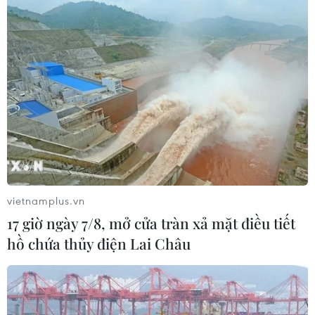
diện rộng
06/08/2026 08:36
Làn sóng tấn công mạng nhằm vào
các quỹ đầu cơ lớn của Mỹ
06/08/2026 06:47
Anh công bố kết quả điều tra ban
đầu vụ đâm dao ở trung tâm London
vietnamplus.vn
06/08/2026 06:00
17 giờ ngày 7/8, mở cửa tràn xả mặt điều tiết
hồ chứa thủy điện Lai Châu
Hàn Quốc tăng cường giải pháp
ngăn chặn đánh bạc trực tuyến trong
quân đội