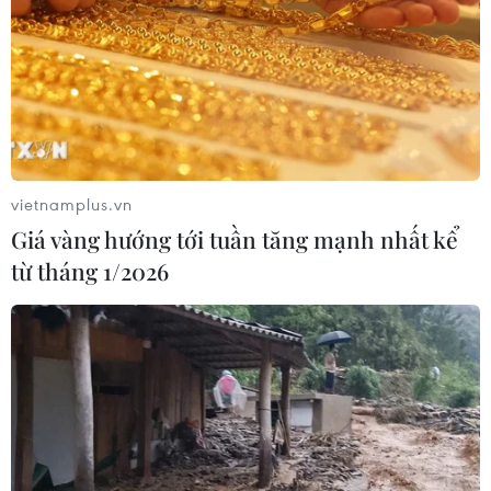
Đâm dao ở trung tâm London, một
nữ nghi phạm bị bắt giữ
05/08/2026 15:07
vietnamplus.vn
Giá vàng hướng tới tuần tăng mạnh nhất kể
Xem thêm
từ tháng 1/2026
CƠ QUAN CHỦ QUẢN: THÔNG TẤN XÃ VIỆT NAM
Tổng Biên tập: TRẦN TIẾN DUẨN
Phó Tổng Biên tập: NGUYỄN THỊ TÁM, KHÚC THANH