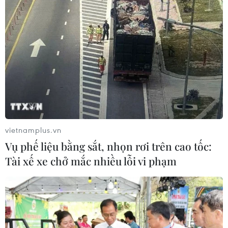
vietnamplus.vn
Vụ phế liệu bằng sắt, nhọn rơi trên cao tốc:
Tài xế xe chở mắc nhiều lỗi vi phạm