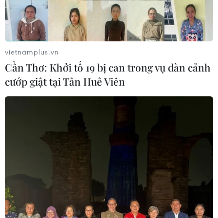
vietnamplus.vn
Cần Thơ: Khởi tố 19 bị can trong vụ dàn cảnh
cướp giật tại Tân Huê Viên
TIN CÙNG CHUYÊN MỤC
Giải quyết khó khăn, vướng mắc
trong lĩnh vực thuế và hải quan
08/08/2026 09:54
Mỹ chi hơn 2 tỷ USD thúc đẩy ngành
pin và khoáng sản nội địa
08/08/2026 08:16