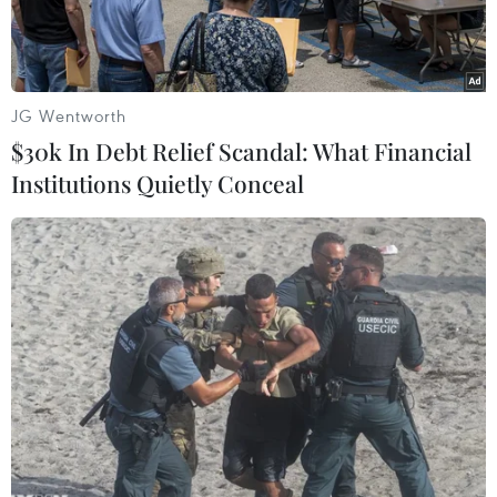
JG Wentworth
$30k In Debt Relief Scandal: What Financial
Institutions Quietly Conceal
Cảng hàng hóa ở tỉnh Sơn Đông, Trung Quốc. (Ảnh:
AFP/TTXVN)
Ngày 18/1, Phó Tổng giám đốc điều hành của
Quỹ Tiền tệ Quốc tế (IMF) - bà Gita Gopinath
nhận định rằng tăng trưởng kinh tế ở Trung