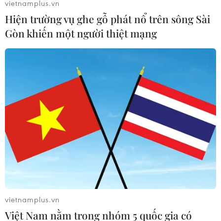
vietnamplus.vn
Hiện trường vụ ghe gỗ phát nổ trên sông Sài
Gòn khiến một người thiệt mạng
Kinh tế Trung Quốc năm 2022 tăng
trưởng ở mức thấp nhất kể từ năm 1976
17/01/2023 07:07
Nền kinh tế lớn thứ hai thế giới đối mặt với những thách
thức chưa từng có vào cuối năm 2022 với xuất khẩu
giảm trong tháng 12 và những hạn chế nhằm kiểm soát
dịch COVID-19.
vietnamplus.vn
Việt Nam nằm trong nhóm 5 quốc gia có