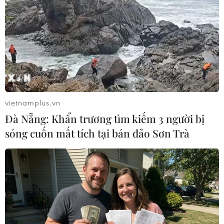
vietnamplus.vn
Đà Nẵng: Khẩn trương tìm kiếm 3 người bị
sóng cuốn mất tích tại bán đảo Sơn Trà
Chuyên gia dự đoán kinh tế Trung Quốc
phục hồi ổn định trong năm 2023
05/01/2023 10:50
Chuyên gia tin rằng kinh tế Trung Quốc sẽ tăng tốc phục
hồi trong nửa đầu năm 2023, đặc biệt là trong quý 2,