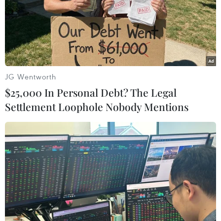
khi nhiều nhà máy bắt đầu lấy lại đà sản xuất và các
doanh nghiệp mở cửa trở lại.
JG Wentworth
$25,000 In Personal Debt? The Legal
Settlement Loophole Nobody Mentions
Đà phục hồi kinh tế Trung Quốc vẫn đối
mặt với nhiều thách thức