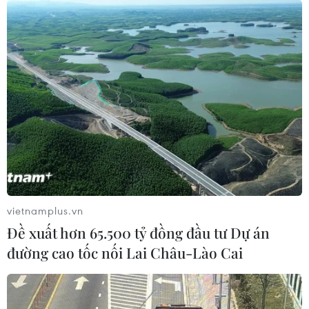
vietnamplus.vn
Đề xuất hơn 65.500 tỷ đồng đầu tư Dự án
đường cao tốc nối Lai Châu-Lào Cai