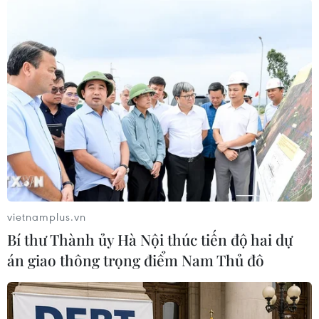
#Quỹ Tiền tệ Quốc tế
#COVID-19
#Kinh tế Trung Quốc
#Phục hồi kinh tế
Trung Quốc
Theo dõi VietnamPlus
vietnamplus.vn
TIN LIÊN QUAN
Bí thư Thành ủy Hà Nội thúc tiến độ hai dự
án giao thông trọng điểm Nam Thủ đô