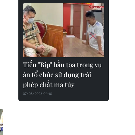
Tiến "Bịp" hầu tòa trong vụ
án tổ chức sử dụng trái
phép chất ma túy
07/08/2026 04:40