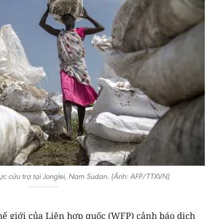
c cứu trợ tại Jonglei, Nam Sudan. (Ảnh: AFP/TTXVN)
ế giới của Liên hợp quốc (WFP) cảnh báo dịch