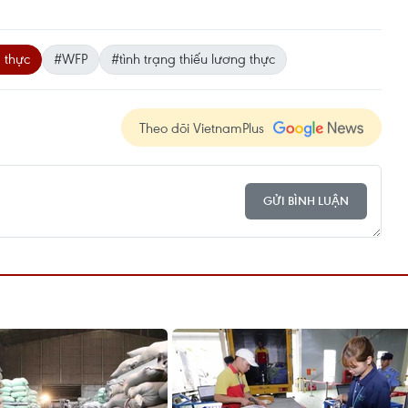
 thực
#WFP
#tình trạng thiếu lương thực
Theo dõi VietnamPlus
GỬI BÌNH LUẬN