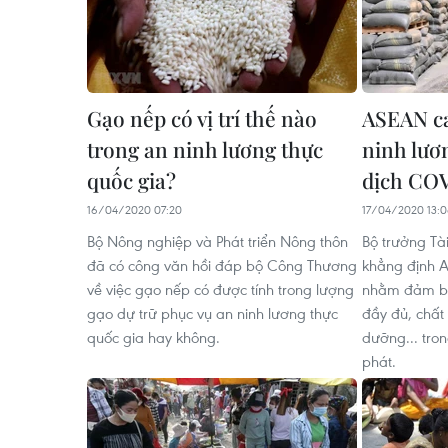
Gạo nếp có vị trí thế nào
ASEAN c
trong an ninh lương thực
ninh lươ
quốc gia?
dịch CO
16/04/2020 07:20
17/04/2020 13:
Bộ Nông nghiệp và Phát triển Nông thôn
Bộ trưởng Tài
đã có công văn hồi đáp bộ Công Thương
khẳng định A
về việc gạo nếp có được tính trong lượng
nhằm đảm b
gạo dự trữ phục vụ an ninh lương thực
đầy đủ, chất
quốc gia hay không.
dưỡng... tro
phát.