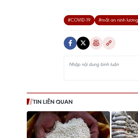
#COVID-19
#mất an ninh lương
TIN LIÊN QUAN