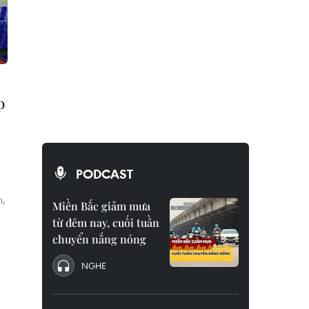
p
PODCAST
h,
Miền Bắc giảm mưa
từ đêm nay, cuối tuần
chuyển nắng nóng
NGHE