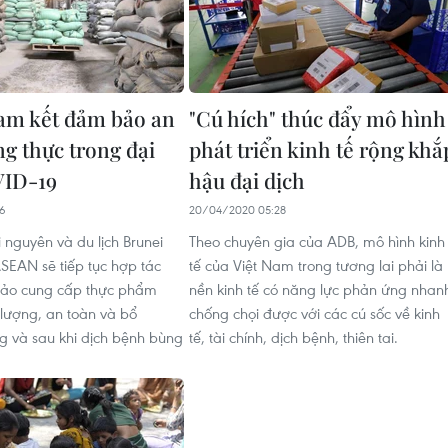
am kết đảm bảo an
"Cú hích" thúc đẩy mô hình
ng thực trong đại
phát triển kinh tế rộng khắ
VID-19
hậu đại dịch
06
20/04/2020 05:28
 nguyên và du lịch Brunei
Theo chuyên gia của ADB, mô hình kinh
SEAN sẽ tiếp tục hợp tác
tế của Việt Nam trong tương lai phải là
ảo cung cấp thực phẩm
nền kinh tế có năng lực phản ứng nhan
 lượng, an toàn và bổ
chống chọi được với các cú sốc về kinh
ng và sau khi dịch bệnh bùng
tế, tài chính, dịch bệnh, thiên tai.