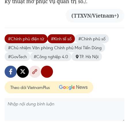
kỹ thuật mở phục vụ quản trị số./.
(TTXVN/Vietnam+)
#Chính phủ điện tử
#Kinh tế số
#Chính phủ số
#Chủ nhiệm Văn phòng Chính phủ Mai Tiến Dũng
#GovTech
#Công nghiệp 4.0
TP. Hà Nội
Theo dõi VietnamPlus