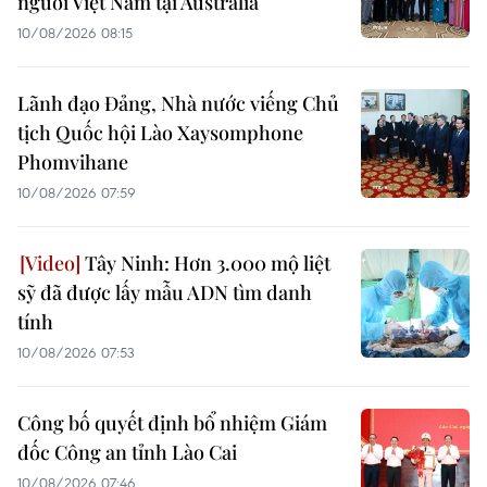
người Việt Nam tại Australia
10/08/2026 08:15
Lãnh đạo Đảng, Nhà nước viếng Chủ
tịch Quốc hội Lào Xaysomphone
Phomvihane
10/08/2026 07:59
Tây Ninh: Hơn 3.000 mộ liệt
sỹ đã được lấy mẫu ADN tìm danh
tính
10/08/2026 07:53
Công bố quyết định bổ nhiệm Giám
đốc Công an tỉnh Lào Cai
10/08/2026 07:46