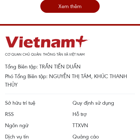
Xem thêm
CƠ QUAN CHỦ QUẢN: THÔNG TẤN XÃ VIỆT NAM
Tổng Biên tập: TRẦN TIẾN DUẨN
Phó Tổng Biên tập: NGUYỄN THỊ TÁM, KHÚC THANH
THỦY
Sở hữu trí tuệ
Quy định sử dụng
RSS
Hỗ trợ
Ngôn ngữ
TTXVN
Dịch vụ tin
Quảng cáo