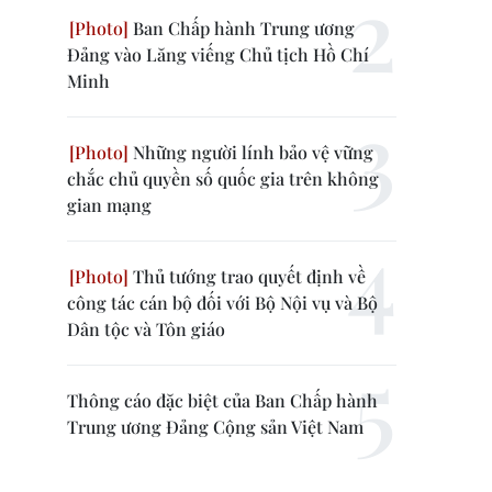
Ban Chấp hành Trung ương
Đảng vào Lăng viếng Chủ tịch Hồ Chí
Minh
Những người lính bảo vệ vững
chắc chủ quyền số quốc gia trên không
gian mạng
Thủ tướng trao quyết định về
công tác cán bộ đối với Bộ Nội vụ và Bộ
Dân tộc và Tôn giáo
Thông cáo đặc biệt của Ban Chấp hành
Trung ương Đảng Cộng sản Việt Nam