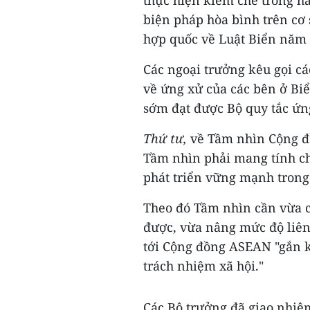
thực hiện kiềm chế trong h
biện pháp hòa bình trên cơ 
hợp quốc về Luật Biển năm
Các ngoại trưởng kêu gọi c
về ứng xử của các bên ở 
sớm đạt được Bộ quy tắc ứn
Thứ tư,
về Tầm nhìn Cộng đ
Tầm nhìn phải mang tính c
phát triển vững mạnh trong 
Theo đó Tầm nhìn cần vừa c
được, vừa nâng mức độ liên
tới Cộng đồng ASEAN "gắn kết
trách nhiệm xã hội."
Các Bộ trưởng đã giao nhiệ