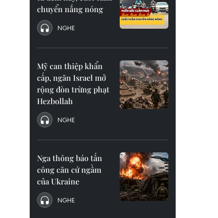
chuyển nắng nóng
NGHE
Mỹ can thiệp khẩn
cấp, ngăn Israel mở
rộng đòn trừng phạt
Hezbollah
NGHE
Nga thông báo tấn
công căn cứ ngầm
của Ukraine
NGHE