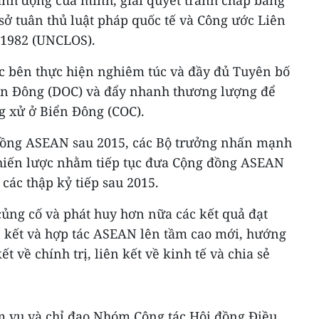
ành động của mình, giải quyết tranh chấp bằng
sở tuân thủ luật pháp quốc tế và Công ước Liên
 1982 (UNCLOS).
ác bên thực hiện nghiêm túc và đầy đủ Tuyên bố
Biển Đông (DOC) và đẩy nhanh thương lượng để
g xử ở Biển Đông (COC).
ồng ASEAN sau 2015, các Bộ trưởng nhấn mạnh
hiến lược nhằm tiếp tục đưa Cộng đồng ASEAN
các thập kỷ tiếp sau 2015.
ủng cố và phát huy hơn nữa các kết quả đạt
 kết và hợp tác ASEAN lên tầm cao mới, hướng
 về chính trị, liên kết về kinh tế và chia sẻ
m vụ và chỉ đạo Nhóm Công tác Hội đồng Điều