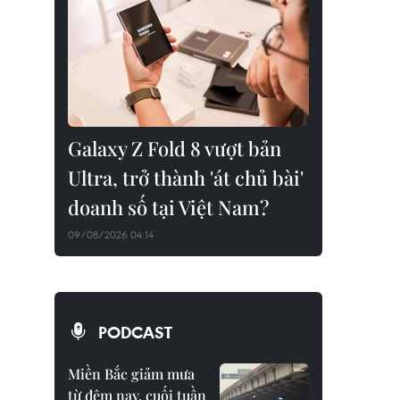
Galaxy Z Fold 8 vượt bản
Ultra, trở thành 'át chủ bài'
doanh số tại Việt Nam?
09/08/2026 04:14
PODCAST
Miền Bắc giảm mưa
từ đêm nay, cuối tuần