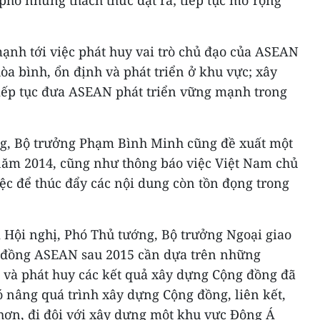
phó những thách thức đặt ra; tiếp tục mở rộng
nh tới việc phát huy vai trò chủ đạo của ASEAN
òa bình, ổn định và phát triển ở khu vực; xây
iếp tục đưa ASEAN phát triển vững mạnh trong
g, Bộ trưởng Phạm Bình Minh cũng đề xuất một
năm 2014, cũng như thông báo việc Việt Nam chủ
ệc để thúc đẩy các nội dung còn tồn đọng trong
.
i Hội nghị, Phó Thủ tướng, Bộ trưởng Ngoại giao
đồng ASEAN sau 2015 cần dựa trên những
i và phát huy các kết quả xây dựng Cộng đồng đã
đó nâng quá trình xây dựng Cộng đồng, liên kết,
hơn, đi đôi với xây dựng một khu vực Đông Á