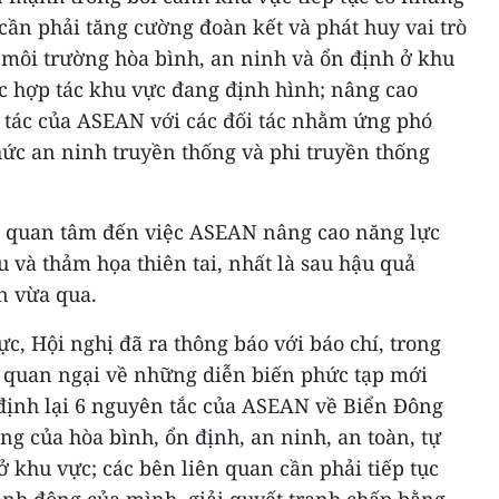
ần phải tăng cường đoàn kết và phát huy vai trò
 môi trường hòa bình, an ninh và ổn định ở khu
úc hợp tác khu vực đang định hình; nâng cao
tác của ASEAN với các đối tác nhằm ứng phó
hức an ninh truyền thống và phi truyền thống
t quan tâm đến việc ASEAN nâng cao năng lực
u và thảm họa thiên tai, nhất là sau hậu quả
n vừa qua.
c, Hội nghị đã ra thông báo với báo chí, trong
ỏ quan ngại về những diễn biến phức tạp mới
định lại 6 nguyên tắc của ASEAN về Biển Đông
g của hòa bình, ổn định, an ninh, an toàn, tự
 khu vực; các bên liên quan cần phải tiếp tục