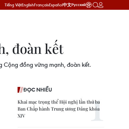
Tiếng Việt
English
Français
Español
中文
Русский
, đoàn kết
ng Cộng đồng vững mạnh, đoàn kết.
ĐỌC NHIỀU
Khai mạc trọng thể Hội nghị lần thứ ba
Ban Chấp hành Trung ương Đảng khóa
XIV