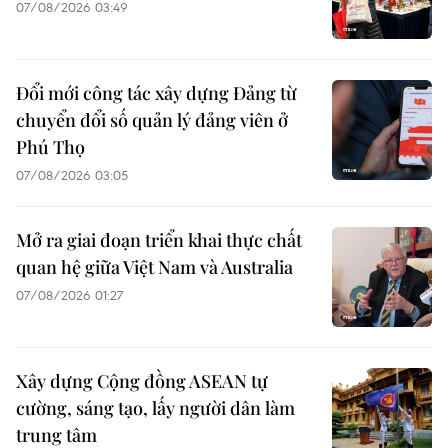
07/08/2026 03:49
Đổi mới công tác xây dựng Đảng từ
chuyển đổi số quản lý đảng viên ở
Phú Thọ
07/08/2026 03:05
Mở ra giai đoạn triển khai thực chất
quan hệ giữa Việt Nam và Australia
07/08/2026 01:27
Xây dựng Cộng đồng ASEAN tự
cường, sáng tạo, lấy người dân làm
trung tâm