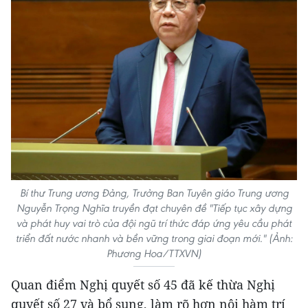
Bí thư Trung ương Đảng, Trưởng Ban Tuyên giáo Trung ương
Nguyễn Trọng Nghĩa truyền đạt chuyên đề "Tiếp tục xây dựng
và phát huy vai trò của đội ngũ trí thức đáp ứng yêu cầu phát
triển đất nước nhanh và bền vững trong giai đoạn mới." (Ảnh:
Phương Hoa/TTXVN)
Quan điểm Nghị quyết số 45 đã kế thừa Nghị
quyết số 27 và bổ sung, làm rõ hơn nội hàm trí