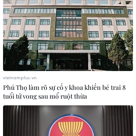
TIN LIÊN QUAN
vietnamplus.vn
Phú Thọ làm rõ sự cố y khoa khiến bé trai 8
tuổi tử vong sau mổ ruột thừa
Thị trường Việt Nam thu hút các doanh
nghiệp Malaysia
29/08/2025 02:03
Hội thảo Bàn tròn Kinh doanh giữa Kuala Lumpur-Thành