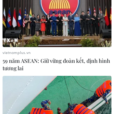
phố Hồ Chí Minh tại Malaysia thu hút các tổ chức,
doanh nghiệp ở các lĩnh vực cơ sở hạ tầng công
nghiệp, công nghệ cao, kinh tế xanh của hai nước.
vietnamplus.vn
59 năm ASEAN: Giữ vững đoàn kết, định hình
tương lai
Chuyển đổi xanh: Cần phải gắn với công