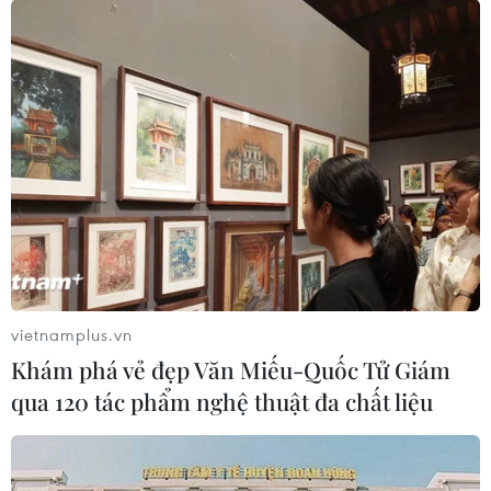
#Kinh tế xanh
#Thị trường lao động
#Chuyển đổi năng lượng
Theo dõi VietnamPlus
vietnamplus.vn
Khám phá vẻ đẹp Văn Miếu-Quốc Tử Giám
qua 120 tác phẩm nghệ thuật đa chất liệu