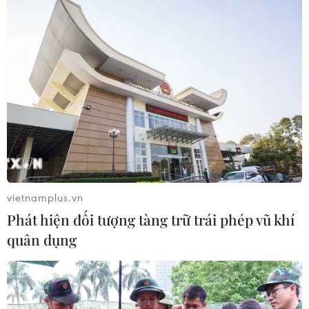
Giá dầu tăng trước những lo ngại về
kế hoạch mở lại Eo biển Hormuz
07/08/2026 08:58
Nhà đầu tư Anh đề xuất siêu dự án Tổ
hợp cảng biển 18 tỷ USD tại Quảng
Ninh
07/08/2026 08:33
vietnamplus.vn
Phát hiện đối tượng tàng trữ trái phép vũ khí
Canh tác biển - động lực mới cho
quân dụng
kinh tế biển Việt Nam
07/08/2026 08:14