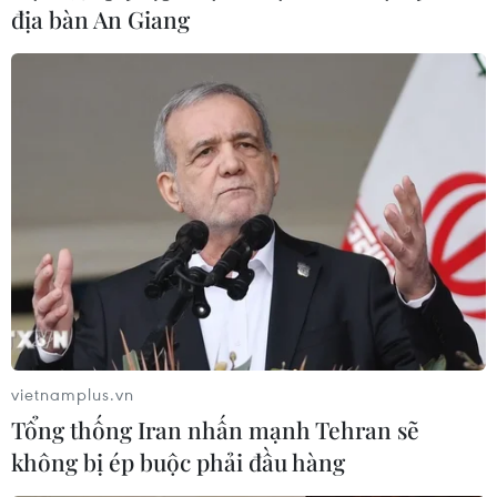
những bước đi chắn chắn,
địa bàn An Giang
lâu dài
Để phát triển kinh tế xanh, doanh nghiệp cần tăng
cường tiếp cận các cơ quan quản lý, tích cực hơn
trong việc thể hiện tiếng nói của mình, đóng góp
vào việc xây dựng các chính sách phát triển kinh
tế.
(TTXVN/Vietnam+)
vietnamplus.vn
Tổng thống Iran nhấn mạnh Tehran sẽ
không bị ép buộc phải đầu hàng