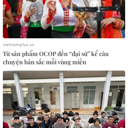
không cao.
Đa số các doanh nghiệp có quy mô nhỏ, chưa đủ
năng lực xây dựng thương hiệu; sức chống chịu
kém trước các biến động bất ngờ và liên tục từ
thị trường. Các sản phẩm ít được phân phối trực
vietnamplus.vn
tiếp đến khách hàng mà phải thông qua các
Từ sản phẩm OCOP đến “đại sứ” kể câu
kênh phân phối, doanh nghiệp nước ngoài, ông
chuyện bản sắc mỗi vùng miền
Đỗ Xuân Lập chia sẻ thêm.
Ở góc độ thị trường, ông Nguyễn Liêm - Chủ tịch
Hiệp hội Chế biến gỗ Bình Dương nhận định Mỹ
luôn là thị trường xuất khẩu chủ lực của ngành
gỗ. Xuất khẩu sang thị trường Mỹ gia tăng góp
phần thúc đẩy ngành gỗ đạt được kết quả tích
cực trong những tháng năm 2024, bởi kim
ngạch xuất khẩu sang Mỹ chiếm 53,5% tổng kim