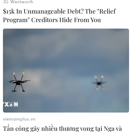
JG Wentworth
hàng gỗ và sản phẩm gỗ.
$15k In Unmanageable Debt? The "Relief
Tiêu dùng tại các thị trường lớn phục hồi kỳ
Program" Creditors Hide From You
vọng cho ngành hàng này có cơ hội tăng tốc
xuất khẩu trước mắt trong quý 2 và cả năm
2024.
vietnamplus.vn
Tấn công gây nhiều thương vong tại Nga và