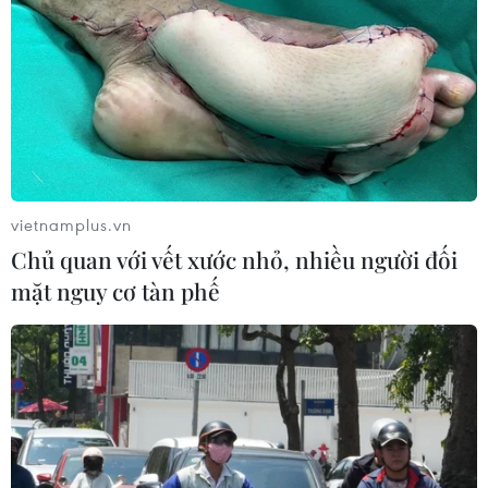
nghệ sản xuất.
vietnamplus.vn
Chủ quan với vết xước nhỏ, nhiều người đối
mặt nguy cơ tàn phế
Ấn Độ là thị trường tiềm năng cho đồ gỗ
và nội thất xuất khẩu của Việt Nam