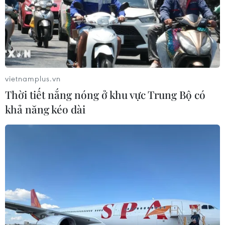
28/11/2023 13:00
Ấn Độ được xác định là một trong những thị trường tiềm
năng cho đồ gỗ và nội thất xuất khẩu của Việt Nam, với
giá trị giao dịch mặt hàng này tăng trưởng khá nhanh
trong thời gian gần đây.
vietnamplus.vn
Thời tiết nắng nóng ở khu vực Trung Bộ có
khả năng kéo dài