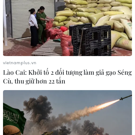
TIN CÙNG CHUYÊN MỤC
Sầu riêng Việt Nam trước cơ hội mở
rộng thị trường xuất khẩu
10/08/2026 09:52
vietnamplus.vn
Lào Cai: Khởi tố 2 đối tượng làm giả gạo Séng
Giá vàng trong nước đảo chiều, tăng
Cù, thu giữ hơn 22 tấn
600.000 đồng phiên chiều nay
10/08/2026 09:51
Trái cây Việt Nam còn nhiều dư địa
tại Thổ Nhĩ Kỳ