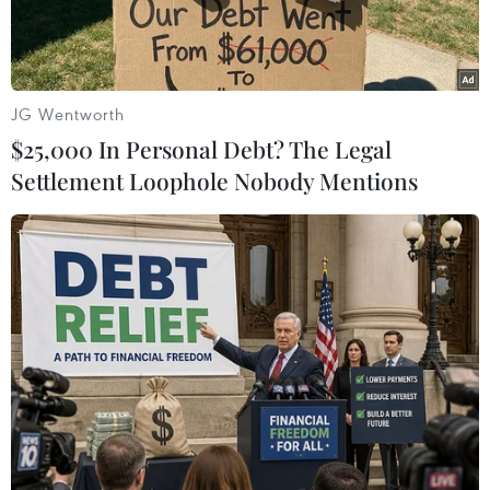
JG Wentworth
$25,000 In Personal Debt? The Legal
Settlement Loophole Nobody Mentions
Sản xuất nội thất tại Công ty TNHH nội thất Mạnh Hệ, Thành
phố Hồ Chí Minh. (Ảnh: Hồng Nhung/ TTXVN)
Với tín hiệu từ các thị trường nhập khẩu đang
tốt dần lên kể từ đầu quý 2/2024 cho đến nay,
các doanh nghiệp nhập khẩu hàng hóa Việt
Nam cũng thúc đẩy các đơn hàng; trong đó có