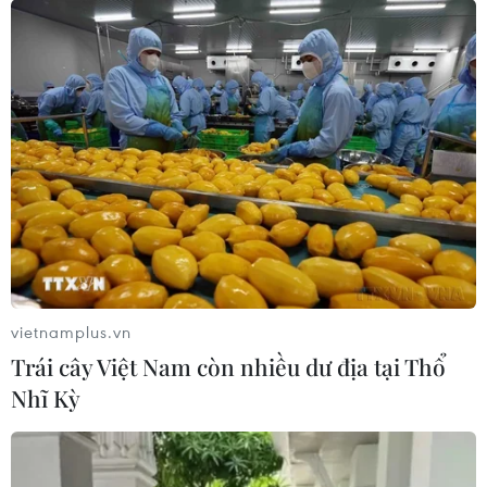
#Xuất khẩu gỗ
#Doanh nghiệp gỗ
#Thị trường xuất khẩu
#Chế biến gỗ
Theo dõi VietnamPlus
vietnamplus.vn
Trái cây Việt Nam còn nhiều dư địa tại Thổ
Nhĩ Kỳ
TIN LIÊN QUAN