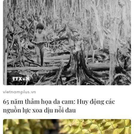
vietnamplus.vn
65 năm thảm họa da cam: Huy động các
nguồn lực xoa dịu nỗi đau