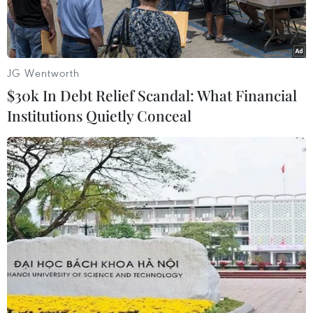
JG Wentworth
$30k In Debt Relief Scandal: What Financial
Institutions Quietly Conceal
(Ảnh minh họa. Kyodo/TTXVN)
Chính sách thuế quan của Tổng thống Mỹ
Donald Trump đang gây nhiều sức ép lên hoạt
động xuất khẩu kim loại của Đức sang Mỹ.