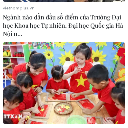
hay Thái Lan và Mỹ đã có các cuộc thảo luận không
vietnamplus.vn
chính thức về đàm phán thuế và ông tin rằng các đề
Ngành nào dẫn đầu số điểm của Trường Đại
xuất từ phía Thái Lan sẽ có lợi cho cả hai bên.
học Khoa học Tự nhiên, Đại học Quốc gia Hà
Nội n…