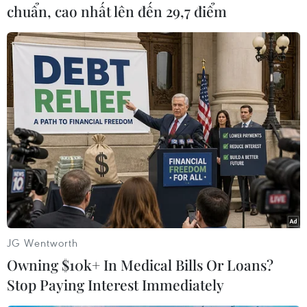
chuẩn, cao nhất lên đến 29,7 điểm
(TTXVN/Vietnam+)
JG Wentworth
Owning $10k+ In Medical Bills Or Loans?
Stop Paying Interest Immediately
#Thuế quan
#Xuất khẩu
#Nhập khẩu
#Kim loại