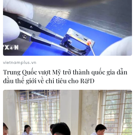
vietnamplus.vn
Trung Quốc vượt Mỹ trở thành quốc gia dẫn
đầu thế giới về chi tiêu cho R&D
TIN CÙNG CHUYÊN MỤC
Xuất khẩu dệt may 7 tháng đạt trên
27 tỷ USD, duy trì đà tăng trưởng
09/08/2026 08:25