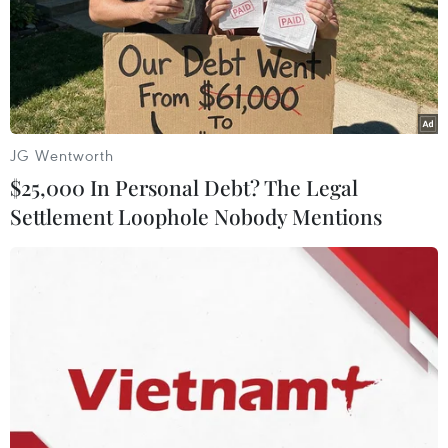
JG Wentworth
$25,000 In Personal Debt? The Legal
Settlement Loophole Nobody Mentions
Mỹ ký thỏa thuận chính thức giảm thuế
quan cho hàng hóa của Anh
17/06/2025 00:57
Tổng thống Mỹ Donald Trump đã hạ thuế quan đối với
ngành hàng không vũ trụ của Anh xuống mức 0%, hạ
thuế đối với ôtô nhập khẩu của Anh xuống mức 10% đối
với 100.000 chiếc xe đầu tiên.