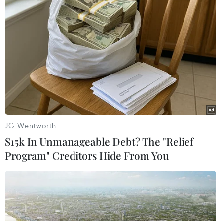
Mỹ có lợi thế
Mỹ áp thuế 15% đối với nguyên liệu quan trọng
để sản xuất chip
TIN LIÊN QUAN
JG Wentworth
$15k In Unmanageable Debt? The "Relief
Program" Creditors Hide From You