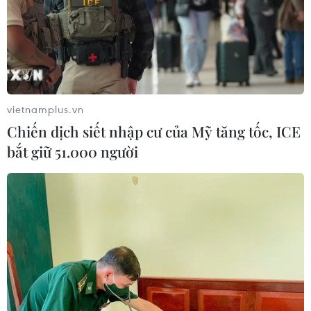
Tầm nhìn bán dẫn của Malaysia: Đi
từ thế mạnh sẵn có lên nấc thang giá
trị cao
07/08/2026 11:51
vietnamplus.vn
Chiến dịch siết nhập cư của Mỹ tăng tốc, ICE
Đồng Nai cần chuyển dịch thu hút
bắt giữ 51.000 người
đầu tư sang tổ chức chuỗi giá trị
07/08/2026 11:18
Có 50 cơ sở kiểm nghiệm được GACC
chấp nhận phục vụ xuất khẩu mít,
sầu riêng
07/08/2026 10:27