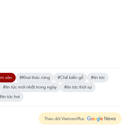
âm sản
#Khai thác rừng
#Chế biến gỗ
#tin tức
#tin tức mới nhất trong ngày
#tin tức thời sự
#tin tức hot
Theo dõi VietnamPlus