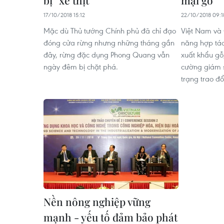
bị ''xẻ thịt''
mại gỗ
17/10/2018 15:12
22/10/2018 09:1
Mặc dù Thủ tướng Chính phủ đã chỉ đạo
Việt Nam và
đóng cửa rừng nhưng những tháng gần
năng hợp tác 
đây, rừng đặc dụng Phong Quang vẫn
xuất khẩu gỗ
ngày đêm bị chặt phá.
cường giám s
trạng trao đổ
Nền nông nghiệp vững
mạnh - yếu tố đảm bảo phát