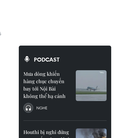
ẻ
PODCAST
Mưa dông khiến
hàng chục chuyến
bay tới Nội Bài
không thể hạ cánh
NGHE
Houthi bị nghi đứng