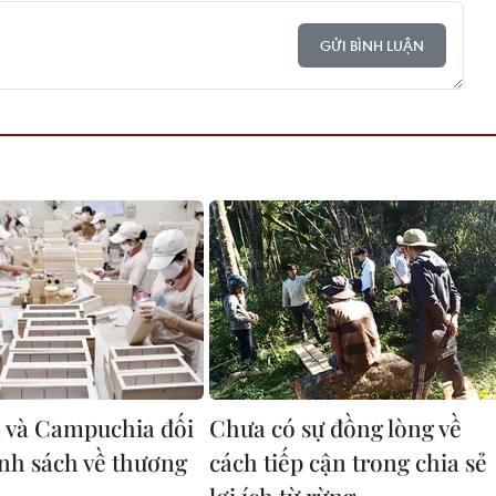
GỬI BÌNH LUẬN
 và Campuchia đối
Chưa có sự đồng lòng về
ính sách về thương
cách tiếp cận trong chia sẻ