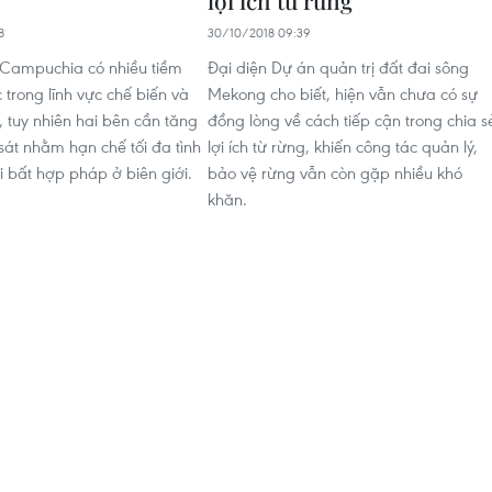
lợi ích từ rừng
8
30/10/2018 09:39
 Campuchia có nhiều tiềm
Đại diện Dự án quản trị đất đai sông
trong lĩnh vực chế biến và
Mekong cho biết, hiện vẫn chưa có sự
, tuy nhiên hai bên cần tăng
đồng lòng về cách tiếp cận trong chia s
át nhằm hạn chế tối đa tình
lợi ích từ rừng, khiến công tác quản lý,
i bất hợp pháp ở biên giới.
bảo vệ rừng vẫn còn gặp nhiều khó
khăn.