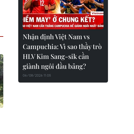
Nhận định Việt Nam vs
Campuchia: Vì sao thầy trò
HLV Kim Sang-sik cần
giành ngôi đầu bảng?
06/08/2026 11:05