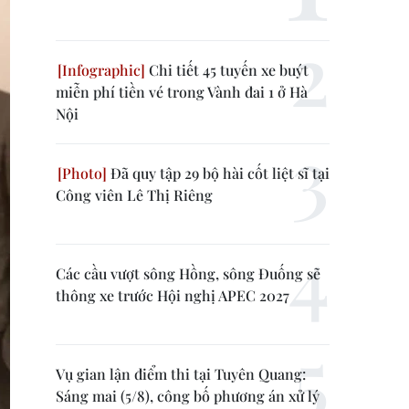
Chi tiết 45 tuyến xe buýt
miễn phí tiền vé trong Vành đai 1 ở Hà
Nội
Đã quy tập 29 bộ hài cốt liệt sĩ tại
Công viên Lê Thị Riêng
Các cầu vượt sông Hồng, sông Đuống sẽ
thông xe trước Hội nghị APEC 2027
Vụ gian lận điểm thi tại Tuyên Quang:
Sáng mai (5/8), công bố phương án xử lý