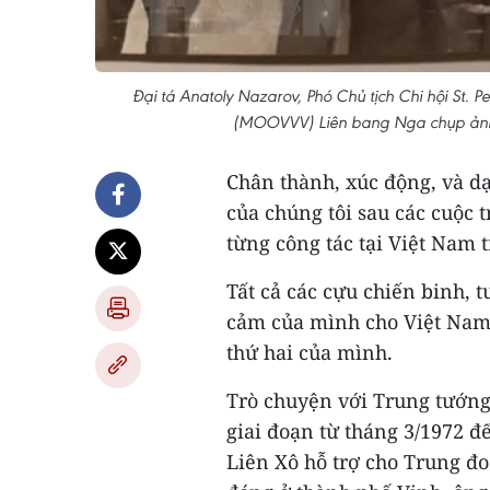
Đại tá Anatoly Nazarov, Phó Chủ tịch Chi hội St. P
(MOOVVV) Liên bang Nga chụp ảnh 
Chân thành, xúc động, và d
của chúng tôi sau các cuộc 
từng công tác tại Việt Nam 
Tất cả các cựu chiến binh, 
cảm của mình cho Việt Nam
thứ hai của mình.
Trò chuyện với Trung tướng 
giai đoạn từ tháng 3/1972 đ
Liên Xô hỗ trợ cho Trung đ