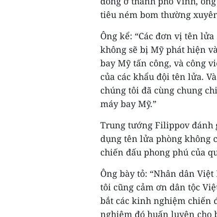
đóng ở thành phố Vinh, ông 
tiêu ném bom thường xuyên
Ông kể: “Các đơn vị tên lửa
không sẽ bị Mỹ phát hiện và
bay Mỹ tấn công, và công vi
của các khẩu đội tên lửa. 
chúng tôi đã cùng chung chi
máy bay Mỹ.”
Trung tướng Filippov đánh 
dụng tên lửa phòng không 
chiến đấu phong phú của qu
Ông bày tỏ: “Nhân dân Việt
tôi cũng cảm ơn dân tộc Vi
bắt các kinh nghiệm chiến 
nghiệm đó huấn luyện cho bộ