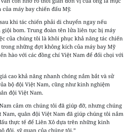
vẫn còn nhớ rõ thời gian đơn vị của ông là mục
 của máy bay chiến đấu Mỹ.
 sau khi tác chiến phải di chuyển ngay nếu
 giội bom. Trung đoàn tên lửa liên tục bị máy
ệc của chúng tôi là khôi phục khả năng tác chiến
Và trong những đợt không kích của máy bay Mỹ
ến hào với các đồng chí Việt Nam để đối chọi với
giá cao khả năng nhanh chóng nắm bắt và sử
của bộ đội Việt Nam, cũng như kinh nghiệm
ân đội Việt Nam.
 Nam cảm ơn chúng tôi đã giúp đỡ, nhưng chúng
ệt Nam, quân đội Việt Nam đã giúp chúng tôi nắm
đấu thực tế để Liên Xô dựa trên những kinh
 đội, sỹ quan của chúng tôi.”