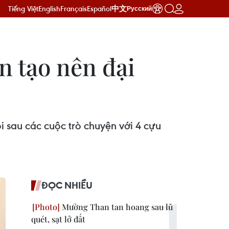
Tiếng Việt
English
Français
Español
中文
Русский
n tạo nên đại
 sau các cuộc trò chuyện với 4 cựu
ĐỌC NHIỀU
Mường Than tan hoang sau lũ
quét, sạt lở đất