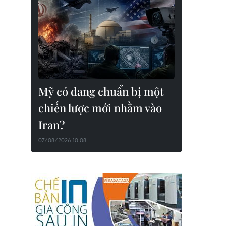
Mỹ có đang chuẩn bị một
chiến lược mới nhằm vào
Iran?
07/08/2026 10:08