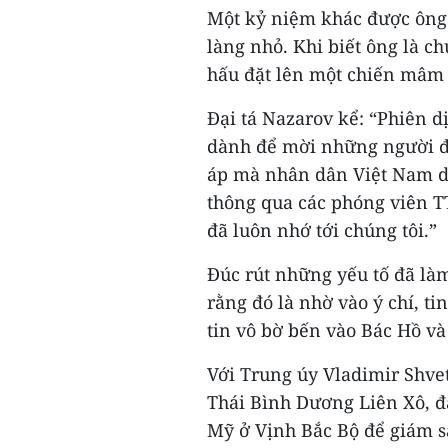
Một kỷ niệm khác được ông 
làng nhỏ. Khi biết ông là c
hấu đặt lên một chiến mâm 
Đại tá Nazarov kể: “Phiên dị
dành để mời những người đư
áp mà nhân dân Việt Nam d
thông qua các phóng viên T
đã luôn nhớ tới chúng tôi.”
Đúc rút những yếu tố đã làm
rằng đó là nhờ vào ý chí, t
tin vô bờ bến vào Bác Hồ và
Với Trung úy Vladimir Shvet
Thái Bình Dương Liên Xô, đã
Mỹ ở Vịnh Bắc Bộ để giám s