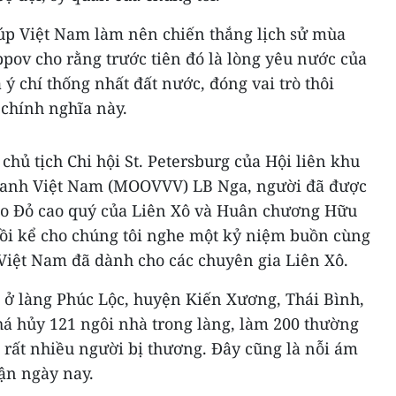
úp Việt Nam làm nên chiến thắng lịch sử mùa
pov cho rằng trước tiên đó là lòng yêu nước của
ý chí thống nhất đất nước, đóng vai trò thôi
 chính nghĩa này.
chủ tịch Chi hội St. Petersburg của Hội liên khu
tranh Việt Nam (MOOVVV) LB Nga, người đã được
o Đỏ cao quý của Liên Xô và Huân chương Hữu
hồi kể cho chúng tôi nghe một kỷ niệm buồn cùng
iệt Nam đã dành cho các chuyên gia Liên Xô.
2 ở làng Phúc Lộc, huyện Kiến Xương, Thái Bình,
á hủy 121 ngôi nhà trong làng, làm 200 thường
 rất nhiều người bị thương. Đây cũng là nỗi ám
tận ngày nay.