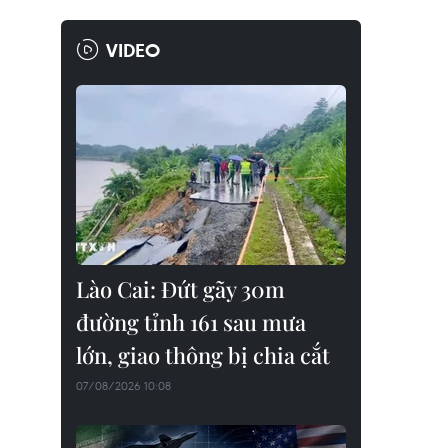
VIDEO
Lào Cai: Đứt gãy 30m
đường tỉnh 161 sau mưa
lớn, giao thông bị chia cắt
07/08/2026 10:08