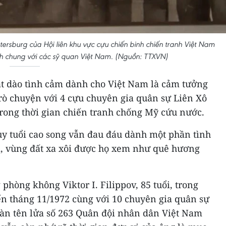
etersburg của Hội liên khu vực cựu chiến binh chiến tranh Việt Nam
chung với các sỹ quan Việt Nam. (Nguồn: TTXVN)
ạt dào tình cảm dành cho Việt Nam là cảm tưởng
trò chuyện với 4 cựu chuyên gia quân sự Liên Xô
trong thời gian chiến tranh chống Mỹ cứu nước.
tuy tuổi cao song vẫn đau đáu dành một phần tình
, vùng đất xa xôi được họ xem như quê hương
phòng không Viktor I. Filippov, 85 tuổi, trong
ến tháng 11/1972 cùng với 10 chuyên gia quân sự
oàn tên lửa số 263 Quân đội nhân dân Việt Nam