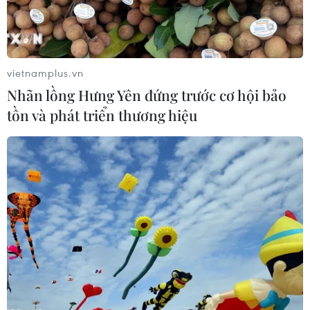
hoa của cảm xúc đã giúp nhạc sỹ An Thuyên viết nên
những ca khúc sống mãi với thời gian.
vietnamplus.vn
Nhãn lồng Hưng Yên đứng trước cơ hội bảo
tồn và phát triển thương hiệu
Hòa nhạc đặc biệt 'Mùa thu nhớ Bác'