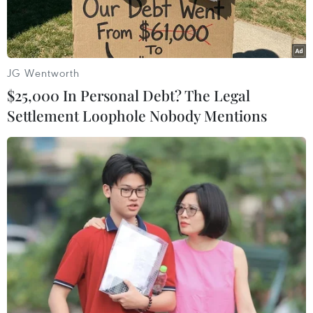
JG Wentworth
$25,000 In Personal Debt? The Legal
Settlement Loophole Nobody Mentions
Lãnh đạo Hội Nhạc sỹ Việt Nam trao giải thưởng cho các tác
giả. (Ảnh: Phương Lan/TTXVN)
Ngày 18/1, tại Hà Nội, Hội Nhạc sỹ Việt Nam tổ
chức Lễ trao tặng Giải thưởng Âm nhạc năm
2019 của Hội Nhạc sỹ Việt Nam cho các tác