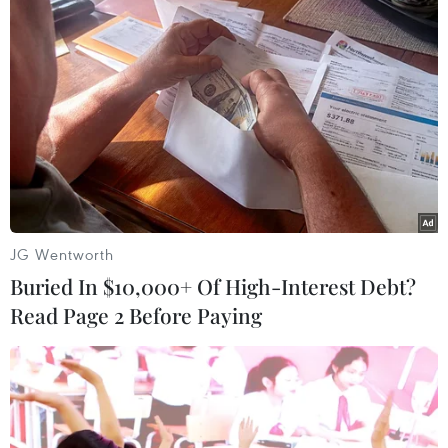
tác phẩm dự thi trong nhiều năm như: Nguyễn
Thụy Kha, Trương Đình Quang, Văn Thu Bích,
Dân Huyền, Trần Lệ Chiến…
Nhân dịp này, Hội Nhạc sỹ Việt Nam tổ chức Lễ
kết nạp cho các hội viên mới và trao quà tặng
đầu xuân cho các nhạc sỹ cao tuổi./.
(TTXVN/Vietnam+)
JG Wentworth
Buried In $10,000+ Of High-Interest Debt?
Read Page 2 Before Paying