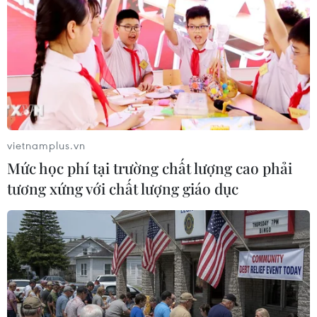
#Hội Nhạc sỹ Việt Nam
#Giải thưởng âm nhạc 2019
#Đàn tranh
#Đêm nhạc
#Khí nhạc
#Thanh nhạc
#Giao hưởng
#Thính phòng
TP. Hà Nội
vietnamplus.vn
Mức học phí tại trường chất lượng cao phải
tương xứng với chất lượng giáo dục
Theo dõi VietnamPlus