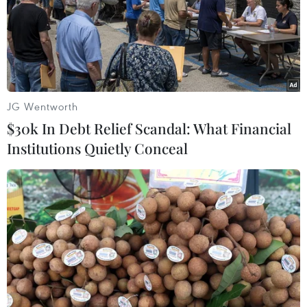
TIN LIÊN QUAN
JG Wentworth
$30k In Debt Relief Scandal: What Financial
Institutions Quietly Conceal
Nhạc sỹ An Thuyên: Người đưa hồn quê,
âm hưởng dân ca vào ca khúc
15/08/2019 02:27
Sự sâu nặng ân tình với quê hương cùng với sự thăng