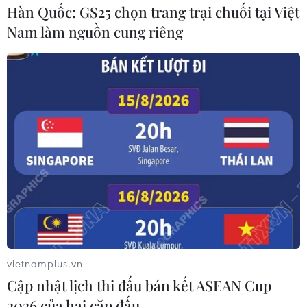
Hàn Quốc: GS25 chọn trang trại chuối tại Việt
Nam làm nguồn cung riêng
Vĩnh biệt nhạc sỹ Nguyễn Văn Tý - tác giả
của ‘Dáng đứng Bến Tre’
27/12/2019 01:17
Nhạc sỹ Nguyễn Văn Tý ra đi, để lại gia tài âm nhạc đồ
sộ với nhiều tác phẩm có sức sống vượt thời gian như
“Tấm áo chiến sỹ mẹ vá năm xưa,” “Một khúc tâm tình
của người Hà Tĩnh”…
vietnamplus.vn
Cập nhật lịch thi đấu bán kết ASEAN Cup
2026 của hai cặp đấu