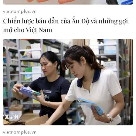
vietnamplus.vn
Chiến lược bán dẫn của Ấn Độ và những gợi
mở cho Việt Nam
TIN CÙNG CHUYÊN MỤC
Buổi hòa nhạc kéo dài 639 năm vừa
mới hoàn thành 4% hành trình
06/08/2026 11:54
vietnamplus.vn