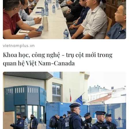
lan tỏa giá trị di sản trong cộng đồng
15/07/2026 03:45
Gala Tổ quốc bình yên - bản trường
ca nghệ thuật về lực lượng An ninh
vietnamplus.vn
nhân dân
Khoa học, công nghệ - trụ cột mới trong
12/07/2026 15:21
quan hệ Việt Nam-Canada
Hàng nghìn người tham dự đại nhạc
hội "Eo Gió - Vũ điệu biển xanh"
11/07/2026 15:41
Chương trình hòa nhạc 'The
Symphony of Time' hội tụ ba nghệ sỹ