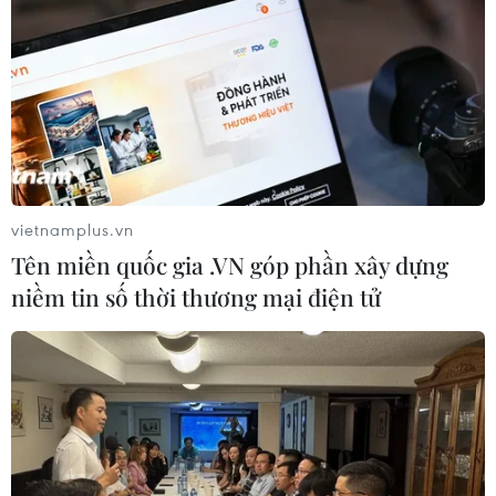
sản quốc tế quy mô lớn nhất từ trước
đến nay
16/07/2026 07:48
Giữ hồn tiếng sáo Bru Vân Kiều giữa
đại ngàn Trường Sơn
15/07/2026 09:42
vietnamplus.vn
Tên miền quốc gia .VN góp phần xây dựng
niềm tin số thời thương mại điện tử
Thành phố Hồ Chí Minh: Bền bỉ “giữ
lửa” dòng nhạc cổ động trong kỷ
nguyên số
15/07/2026 07:52
Lớp học ca trù miễn phí góp phần