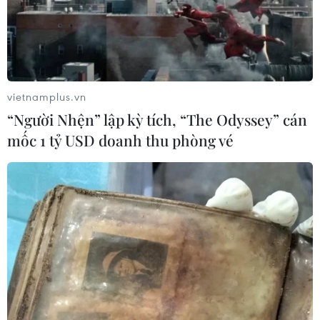
vietnamplus.vn
“Người Nhện” lập kỳ tích, “The Odyssey” cán
mốc 1 tỷ USD doanh thu phòng vé