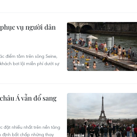
phục vụ người dân
ác điểm tắm trên sông Seine,
hách bơi lội miễn phí dưới sự
 châu Á vẫn đổ sang
c đặt nhiều nhất trên nền tảng
n định bất chấp những thay