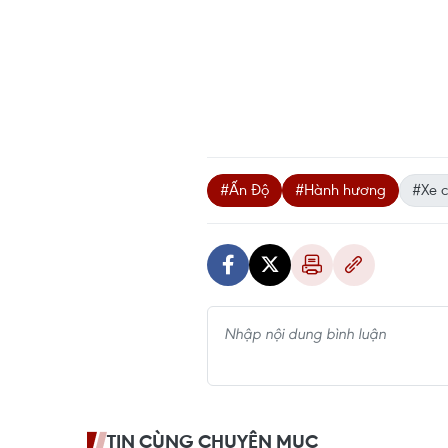
#Ấn Độ
#Hành hương
#Xe c
TIN CÙNG CHUYÊN MỤC