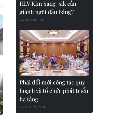
HLV Kim Sang-sik cần
giành ngôi đầu bảng?
06/08/2026 11:05
Phải đổi mới công tác quy
hoạch và tổ chức phát triển
hạ tầng
06/08/2026 09:53