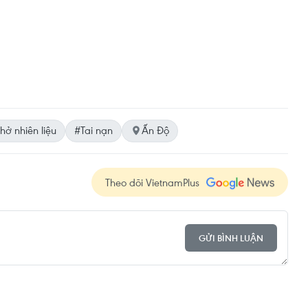
hở nhiên liệu
#Tai nạn
Ấn Độ
Theo dõi VietnamPlus
GỬI BÌNH LUẬN