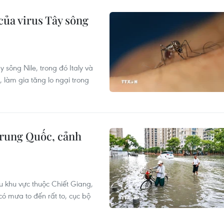
của virus Tây sông
 sông Nile, trong đó Italy và
 làm gia tăng lo ngại trong
rung Quốc, cảnh
u khu vực thuộc Chiết Giang,
 mưa to đến rất to, cục bộ