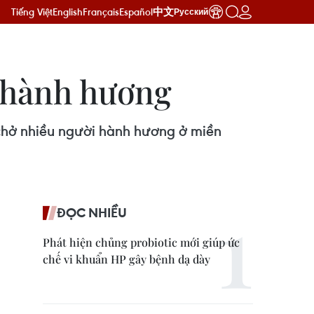
Tiếng Việt
English
Français
Español
中文
Русский
i hành hương
e chở nhiều người hành hương ở miền
ĐỌC NHIỀU
Phát hiện chủng probiotic mới giúp ức
chế vi khuẩn HP gây bệnh dạ dày