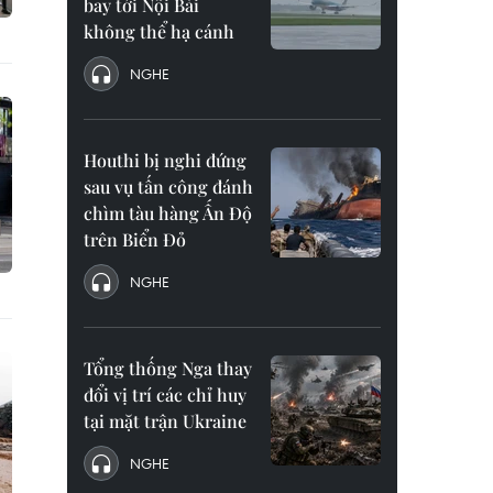
bay tới Nội Bài
không thể hạ cánh
NGHE
Houthi bị nghi đứng
sau vụ tấn công đánh
chìm tàu hàng Ấn Độ
trên Biển Đỏ
NGHE
Tổng thống Nga thay
đổi vị trí các chỉ huy
tại mặt trận Ukraine
NGHE