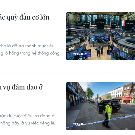
c quỹ đầu cơ lớn
ho là đã trở thành mục tiêu
ng lỗ hổng trong hệ thống công
u vụ đâm dao ở
mặc dù cuộc điều tra đang ở
năng đây là vụ việc riêng lẻ,