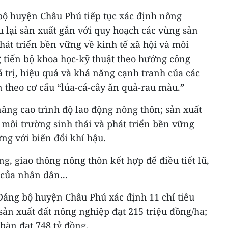
ộ huyện Châu Phú tiếp tục xác định nông
u lại sản xuất gắn với quy hoạch các vùng sản
hát triển bền vững về kinh tế xã hội và môi
tiến bộ khoa học-kỹ thuật theo hướng công
 trị, hiệu quả và khả năng cạnh tranh của các
 theo cơ cấu “lúa-cá-cây ăn quả-rau màu.”
âng cao trình độ lao động nông thôn; sản xuất
môi trường sinh thái và phát triển bền vững
ng với biến đổi khí hậu.
g, giao thông nông thôn kết hợp để điều tiết lũ,
 của nhân dân...
ảng bộ huyện Châu Phú xác định 11 chỉ tiêu
ị sản xuất đất nông nghiệp đạt 215 triệu đồng/ha;
 bàn đạt 748 tỷ đồng.