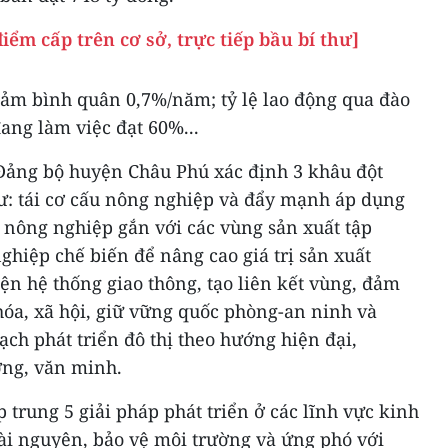
iểm cấp trên cơ sở, trực tiếp bầu bí thư]
iảm bình quân 0,7%/năm; tỷ lệ lao động qua đào
đang làm việc đạt 60%...
 Đảng bộ huyện Châu Phú xác định 3 khâu đột
: tái cơ cấu nông nghiệp và đẩy mạnh áp dụng
 nông nghiệp gắn với các vùng sản xuất tập
nghiệp chế biến để nâng cao giá trị sản xuất
ện hệ thống giao thông, tạo liên kết vùng, đảm
 hóa, xã hội, giữ vững quốc phòng-an ninh và
ạch phát triển đô thị theo hướng hiện đại,
ợng, văn minh.
trung 5 giải pháp phát triển ở các lĩnh vực kinh
 tài nguyên, bảo vệ môi trường và ứng phó với