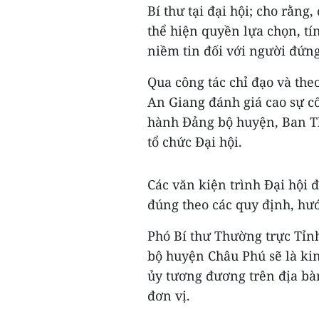
Bí thư tại đại hội; cho rằng
thể hiện quyền lựa chọn, t
niềm tin đối với người đứn
Qua công tác chỉ đạo và theo
An Giang đánh giá cao sự c
hành Đảng bộ huyện, Ban T
tổ chức Đại hội.
Các văn kiện trình Đại hội 
đúng theo các quy định, hướ
Phó Bí thư Thường trực Tỉnh
bộ huyện Châu Phú sẽ là kin
ủy tương đương trên địa bàn
đơn vị.