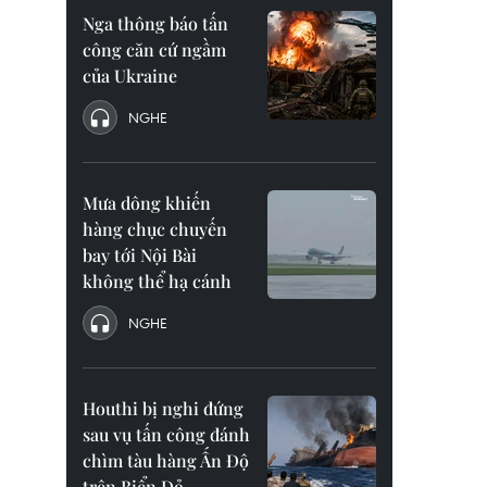
Nga thông báo tấn
công căn cứ ngầm
của Ukraine
NGHE
Mưa dông khiến
hàng chục chuyến
bay tới Nội Bài
không thể hạ cánh
NGHE
Houthi bị nghi đứng
sau vụ tấn công đánh
chìm tàu hàng Ấn Độ
trên Biển Đỏ