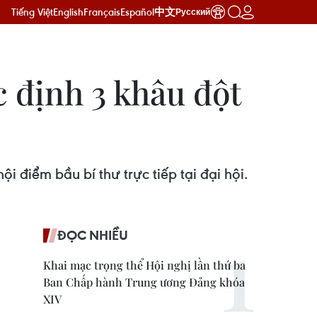
Tiếng Việt
English
Français
Español
中文
Русский
 định 3 khâu đột
 điểm bầu bí thư trực tiếp tại đại hội.
ĐỌC NHIỀU
Khai mạc trọng thể Hội nghị lần thứ ba
Ban Chấp hành Trung ương Đảng khóa
XIV