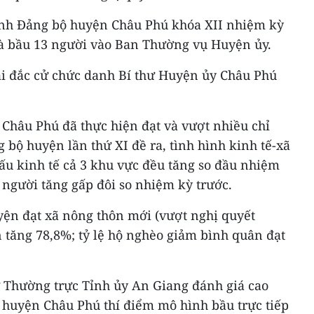
ành Đảng bộ huyện Châu Phú khóa XII nhiệm kỳ
à bầu 13 người vào Ban Thường vụ Huyện ủy.
i đắc cử chức danh Bí thư Huyện ủy Châu Phú
Châu Phú đã thực hiện đạt và vượt nhiều chỉ
g bộ huyện lần thứ XI đề ra, tình hình kinh tế-xã
cấu kinh tế cả 3 khu vực đều tăng so đầu nhiệm
 người tăng gấp đôi so nhiệm kỳ trước.
yện đạt xã nông thôn mới (vượt nghị quyết
n tăng 78,8%; tỷ lệ hộ nghèo giảm bình quân đạt
ư Thường trực Tỉnh ủy An Giang đánh giá cao
 huyện Châu Phú thí điểm mô hình bầu trực tiếp