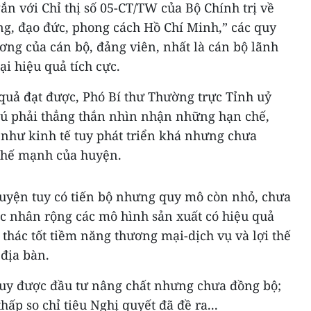
n với Chỉ thị số 05-CT/TW của Bộ Chính trị về
ng, đạo đức, phong cách Hồ Chí Minh,” các quy
ng của cán bộ, đảng viên, nhất là cán bộ lãnh
ại hiệu quả tích cực.
quả đạt được, Phó Bí thư Thường trực Tỉnh uỷ
ú phải thẳng thắn nhìn nhận những hạn chế,
như kinh tế tuy phát triển khá nhưng chưa
thế mạnh của huyện.
uyện tuy có tiến bộ nhưng quy mô còn nhỏ, chưa
ệc nhân rộng các mô hình sản xuất có hiệu quả
hác tốt tiềm năng thương mại-dịch vụ và lợi thế
 địa bàn.
 tuy được đầu tư nâng chất nhưng chưa đồng bộ;
hấp so chỉ tiêu Nghị quyết đã đề ra...