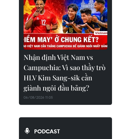
Nhận định Việt Nam vs
Campuchia: Vì sao thầy trò
HLV Kim Sang-sik cần
giành ngôi đầu bảng?
06/08/2026 11:05
PODCAST