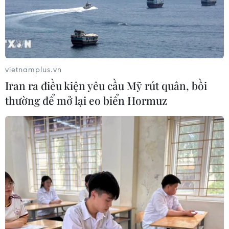
07/08/2026 04:29
Chính sách nhà ở của nước Anh -
Góc tham chiếu cho Việt Nam
vietnamplus.vn
07/08/2026 04:08
Iran ra điều kiện yêu cầu Mỹ rút quân, bồi
thường để mở lại eo biển Hormuz
Bỉ tìm ra hướng đi mới trong điều trị
ung thư gan di căn
07/08/2026 04:05
Nga thoái vốn nhà nước khỏi Sân bay
Quốc tế Sheremetyevo
07/08/2026 00:22