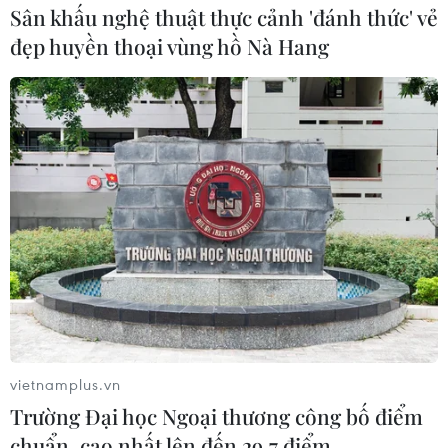
Sân khấu nghệ thuật thực cảnh 'đánh thức' vẻ
đẹp huyền thoại vùng hồ Nà Hang
vietnamplus.vn
Trường Đại học Ngoại thương công bố điểm
chuẩn, cao nhất lên đến 29,7 điểm