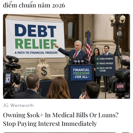
hàng hải./.
điểm chuẩn năm 2026
(TTXVN/Vietnam+)
JG Wentworth
Owning $10k+ In Medical Bills Or Loans?
Stop Paying Interest Immediately
#Tập trận
#Hải quân Anh
#Bộ Quốc phòng Anh
Anh