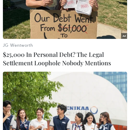
JG Wentworth
$25,000 In Personal Debt? The Legal
Settlement Loophole Nobody Mentions
Hải quân Anh lần đầu tham gia tập trận
chung ở Thái Bình Dương
20/11/2022 04:41
Keen Sword 2022 có sự tham gia của 36.000 quân