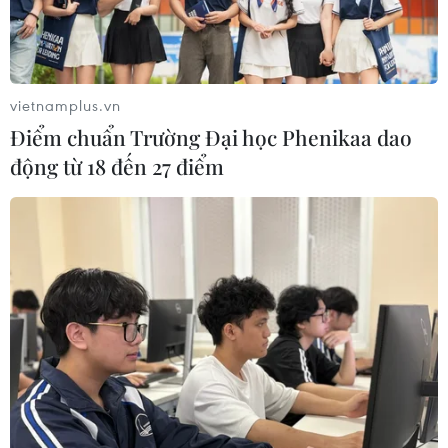
nhân, 30 tàu và 370 máy bay, chủ yếu là của Nhật Bản
và Mỹ, ngoài ra còn có Australia, Canada và Anh cùng
tham gia.
vietnamplus.vn
Điểm chuẩn Trường Đại học Phenikaa dao
động từ 18 đến 27 điểm