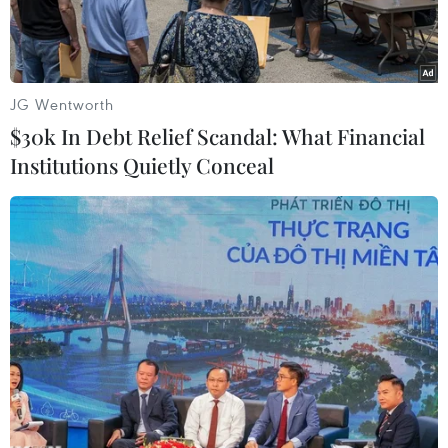
JG Wentworth
$30k In Debt Relief Scandal: What Financial
Institutions Quietly Conceal
Tàu sân bay HMS Queen Elizabeth. (Nguồn: PA)
Ngày 10/1, Chính phủ Anh thông báo sẽ gửi tàu
chiến đến Ấn Độ Dương vào cuối năm nay và
tàu sân bay tới khu vực này vào năm 2025 để
tham gia huấn luyện chung và hoạt động với lực