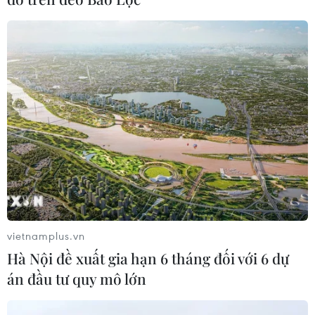
Liên hợp quốc: Xung đột Ukraine trải
qua tháng đẫm máu nhất
05/08/2026 23:47
Đức điều tra vụ UAV gắn thuốc nổ
xuất hiện tại sân bay
05/08/2026 23:43
Bất ổn địa chính trị kìm hãm tăng
trưởng Eurozone
vietnamplus.vn
05/08/2026 22:59
Hà Nội đề xuất gia hạn 6 tháng đối với 6 dự
án đầu tư quy mô lớn
Tổng thống Nga thay đổi vị