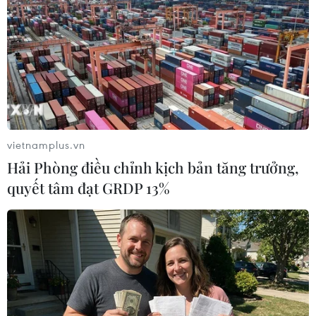
vietnamplus.vn
Hải Phòng điều chỉnh kịch bản tăng trưởng,
Hải quân Việt Nam luyện tập chung với
quyết tâm đạt GRDP 13%
Hải quân Hoàng gia Anh
11/02/2023 11:36
Quá trình huấn luyện, Hải quân Việt Nam và Hải quân
Hoàng gia Anh đã luyện tập chung vận động đội hình;
thực hiện thủ tục chào nhau trên biển, trao đổi thông tin;
luyện tập thông tin tín hiệu quốc tế.