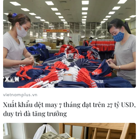
Theo dõi VietnamPlus
TIN LIÊN QUAN
vietnamplus.vn
Xuất khẩu dệt may 7 tháng đạt trên 27 tỷ USD,
duy trì đà tăng trưởng