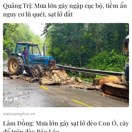
Quảng Trị: Mưa lớn gây ngập cục bộ, tiềm ẩn
Thắt chặt tình hữu nghị sắt son giữa
nguy cơ lũ quét, sạt lở đất
các cựu chuyên gia quân sự Nga với
Việt Nam
06/08/2026 06:23
Anh công bố kết quả điều tra ban
đầu vụ đâm dao ở trung tâm London
06/08/2026 06:00
Ba Lan thảo luận việc thành lập căn
cứ quân sự thường trực với Mỹ
06/08/2026 00:06
vietnamplus.vn
Lâm Đồng: Mưa lớn gây sạt lở đèo Con Ó, cây
đổ trên đèo Bảo Lộc