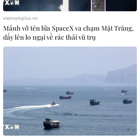
vietnamplus.vn
Mảnh vỡ tên lửa SpaceX va chạm Mặt Trăng,
dấy lên lo ngại về rác thải vũ trụ
TIN CÙNG CHUYÊN MỤC
Đến năm 2030, Việt Nam làm chủ ít
nhất 4 công nghệ chiến lược
06/08/2026 12:58
Trung Quốc vận hành giàn phát điện
gió nổi đầu tiên chịu được bão cấp 17
06/08/2026 11:20