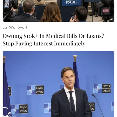
mạch.
JG Wentworth
Owning $10k+ In Medical Bills Or Loans?
Stop Paying Interest Immediately
CEO Apple Tim Cook giới thiệu mẫu máy tính Mac Pro cao cấp
tại sự kiện diễn ra ngày 3/6 ở San Jose, California. (Nguồn:
Getty Images)
Theo các hồ sơ Văn phòng Đại diện Thương mại