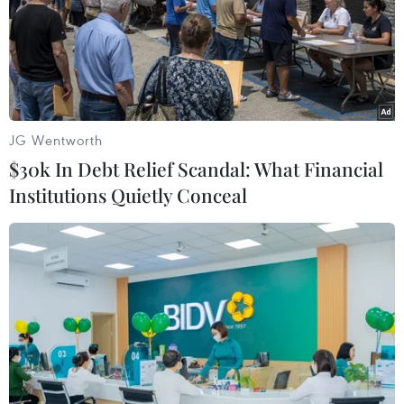
JG Wentworth
$30k In Debt Relief Scandal: What Financial
Institutions Quietly Conceal
Những sản phẩm Apple được mong chờ
nhất trong năm 2019
10/02/2019 04:10
2019 hứa hẹn là một năm quan trọng với Apple. Nhiều
khả năng các sản phẩm mới sẽ ra mắt làm "khuynh