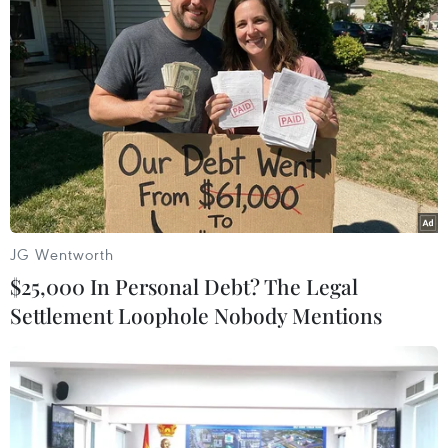
#Apple
#Mac Pro
#Máy tính
#Linh kiện máy tính
#Thuế quan
Mỹ
Theo dõi VietnamPlus
JG Wentworth
$25,000 In Personal Debt? The Legal
Settlement Loophole Nobody Mentions
TIN LIÊN QUAN