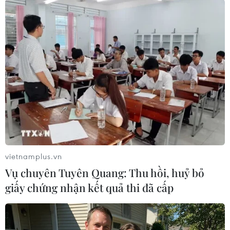
các sản phẩm bao gồm Apple Watch và
AirPods./.
(Vietnam+)
vietnamplus.vn
Vụ chuyên Tuyên Quang: Thu hồi, huỷ bỏ
giấy chứng nhận kết quả thi đã cấp