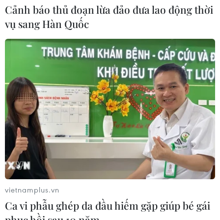
Xem thêm
Cảnh báo thủ đoạn lừa đảo đưa lao động thời
vụ sang Hàn Quốc
CƠ QUAN CHỦ QUẢN: THÔNG TẤN XÃ VIỆT NAM
Tổng Biên tập: TRẦN TIẾN DUẨN
Phó Tổng Biên tập: NGUYỄN THỊ TÁM, KHÚC THANH
THỦY
Sở hữu trí tuệ
Quy định sử dụng
RSS
Hỗ trợ
vietnamplus.vn
Ngôn ngữ
TTXVN
Ca vi phẫu ghép da đầu hiếm gặp giúp bé gái
Dịch vụ tin
Quảng cáo
phục hồi sau 10 năm