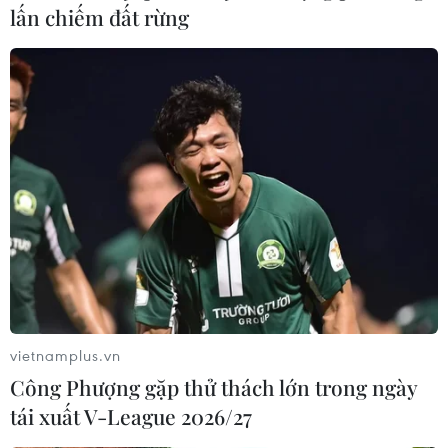
lấn chiếm đất rừng
Apple sẽ chuyển sản xuất dòng máy tính
Mac Pro mới sang Trung Quốc?
29/06/2019 08:28
Một nguồn thạo tin tiết lộ việc Apple dự kiến sẽ chuyển
hoạt động lắp ráp những chiếc Mac Pro mới từ Austin,
bang Texas, sang một nhà máy gần Thượng Hải.
vietnamplus.vn
Công Phượng gặp thử thách lớn trong ngày
tái xuất V-League 2026/27