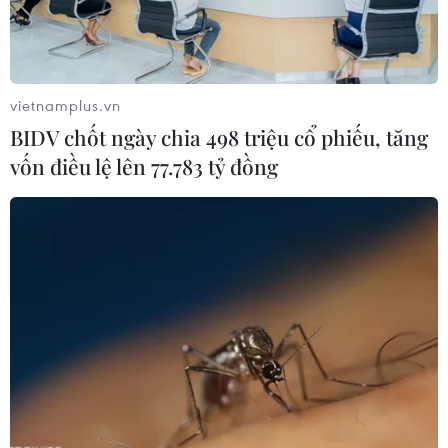
đảo" giới công nghệ và "tín đồ" nhà Táo.
vietnamplus.vn
BIDV chốt ngày chia 498 triệu cổ phiếu, tăng
vốn điều lệ lên 77.783 tỷ đồng
Ai sẽ là khách hàng của 'siêu phẩm'
MacBook Pro mới ra mắt của Apple?
04/06/2019 06:54