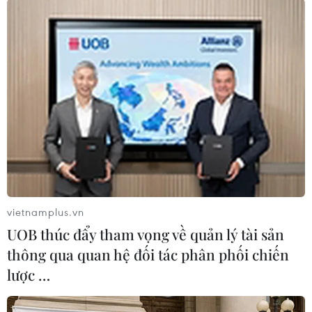
Theo dõi VietnamPlus
TIN LIÊN QUAN
vietnamplus.vn
UOB thúc đẩy tham vọng về quản lý tài sản
thông qua quan hệ đối tác phân phối chiến
lược …