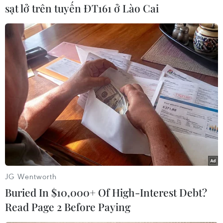
sạt lở trên tuyến ĐT161 ở Lào Cai
#Ba Lan
#ngũ cốc
#cấm nhập khẩu
#bảo vệ ngành nông nghiệp
#Ukraine
Ba Lan
JG Wentworth
Ukraine
Buried In $10,000+ Of High-Interest Debt?
Read Page 2 Before Paying