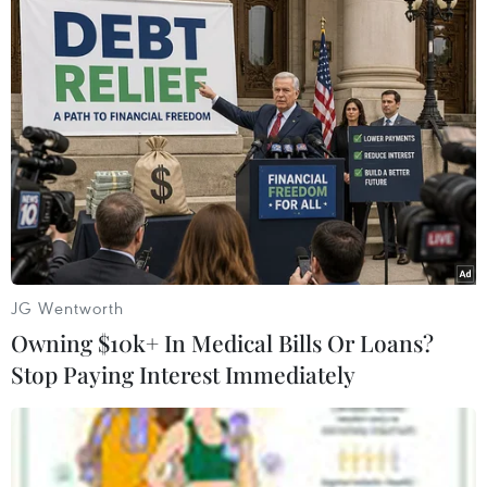
Ba Lan kêu gọi EU hạn chế nhập khẩu ngũ
cốc Ukraine
30/03/2023 11:51
Tại Ba Lan, nông dân đã phản ứng mạnh vì ngũ cốc
nhập khẩu từ Ukraine đã làm giảm giá ngũ cốc ở trong
nước, nông dân Ba Lan vẫn bác bỏ đề xuất viện trợ của
chính phủ vì cho rằng chưa thỏa đáng.
JG Wentworth
Owning $10k+ In Medical Bills Or Loans?
Stop Paying Interest Immediately