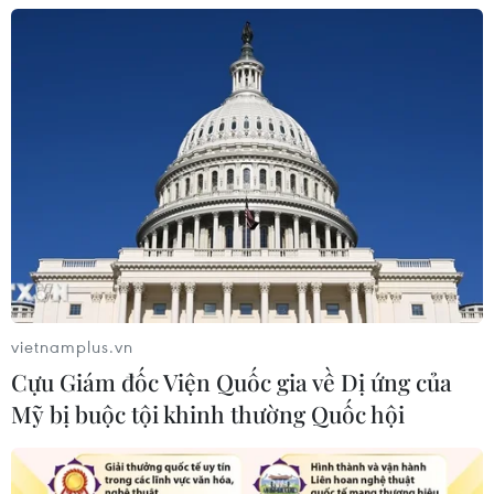
Hàn Quốc mở rộng điều tra nghi vấn
thông đồng giá sang ngành hóa dầu
06/08/2026 06:56
Kim ngạch thương mại
song phương giữa hai nước Việt Nam
và Thái Lan
06/08/2026 06:24
Chủ động nguồn điện phục vụ Hội
vietnamplus.vn
nghị cấp cao APEC 2027
Cựu Giám đốc Viện Quốc gia về Dị ứng của
06/08/2026 04:31
Mỹ bị buộc tội khinh thường Quốc hội
Doanh nghiệp Trung Quốc đánh giá