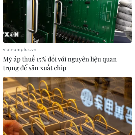
Ukraine vào thị trường EU.
vietnamplus.vn
Mỹ áp thuế 15% đối với nguyên liệu quan
trọng để sản xuất chip
Nga: "Còn thời gian" để tháo gỡ rào cản với
thỏa thuận ngũ cốc
14/04/2023 14:03