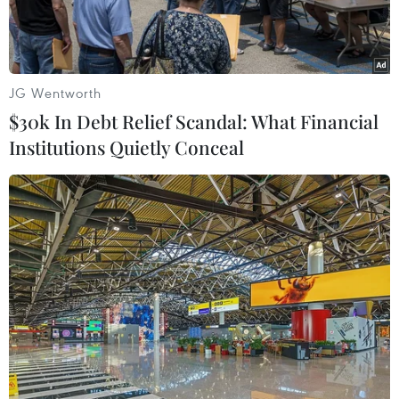
JG Wentworth
$30k In Debt Relief Scandal: What Financial
Institutions Quietly Conceal
Thu hoạch lúa mỳ tại Mykolaiv (Ukraine). (Ảnh: AFP/TTXVN)
Theo hãng tin Reuters, Chủ tịch đảng Pháp luật
và Công lý (PiS) của Ba Lan Jaroslaw Kaczyński
ngày 15/4 thông báo chính phủ nước này đã
quyết định cấm nhập khẩu ngũ cốc và các thực
phẩm khác từ Ukraine để bảo vệ ngành nông
nghiệp Ba Lan.