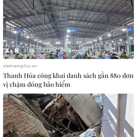
vietnamplus.vn
Thanh Hóa công khai danh sách gần 880 đơn
vị chậm đóng bảo hiểm