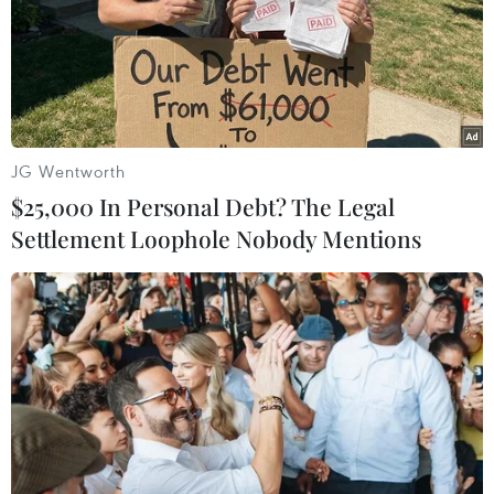
Mỹ: Hoạt động của Trung Quốc hủy hoại
môi trường Biển Đông
JG Wentworth
18/11/2016 06:17
$25,000 In Personal Debt? The Legal
Chuyên gia John McManus từ Đại học Miami (Mỹ) cho
Settlement Loophole Nobody Mentions
rằng các hoạt động xây dựng của Trung Quốc tại Biển
Đông đã tàn phá 40km² san hô ở khu vực này.