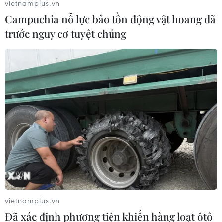
vietnamplus.vn
Campuchia nỗ lực bảo tồn động vật hoang dã
trước nguy cơ tuyệt chủng
vietnamplus.vn
Đã xác định phương tiện khiến hàng loạt ôtô