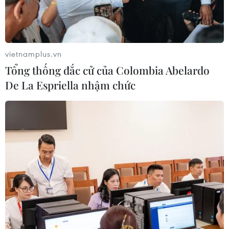
vietnamplus.vn
Tổng thống đắc cử của Colombia Abelardo
De La Espriella nhậm chức
Báo Nhật Bản: Biển Đông sẽ không thể yên
ả trong những năm tới
18/11/2016 06:41
Chuyên gia Adam Bartley thuộc Đại học RMIT ở
Melbourne (Australia) nhận định tình hình Biển Đông
dưới thời Tổng thổng Mỹ Donald Trump sẽ không yên ả.