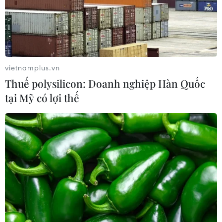
Xem thêm
vietnamplus.vn
Thuế polysilicon: Doanh nghiệp Hàn Quốc
tại Mỹ có lợi thế
CƠ QUAN CHỦ QUẢN: THÔNG TẤN XÃ VIỆT NAM
Tổng Biên tập: TRẦN TIẾN DUẨN
Phó Tổng Biên tập: NGUYỄN THỊ TÁM, KHÚC THANH
THỦY
Sở hữu trí tuệ
Quy định sử dụng
RSS
Hỗ trợ
Ngôn ngữ
TTXVN