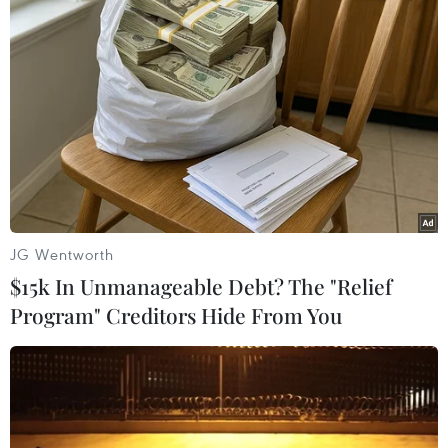
Theo 2 cố vấn tranh cử tổng thống của ông Trump -
Alexander Gray và Peter Navarro, chính quyền mới của
Mỹ sẽ đưa ra đường lối cứng rắn hơn ở châu Á-Thái
Bình Dương
JG Wentworth
$15k In Unmanageable Debt? The "Relief
Program" Creditors Hide From You