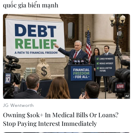
quốc gia biển mạnh
#Tàu hải quân
#Tàu khu trục
#Biển Đông
#Đảo nhân tạo
#Hạm đội 3
#Hải quân Mỹ
#Bầu cử tổng thống Mỹ
Mỹ
Trung Quốc
Theo dõi VietnamPlus
JG Wentworth
Owning $10k+ In Medical Bills Or Loans?
Stop Paying Interest Immediately