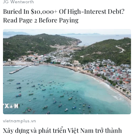
JG Wentworth
Hạm đội 7 đóng tại Yokosuka, Nhật Bản, trong
Buried In $10,000+ Of High-Interest Debt?
khi 3 chiến hạm này thuộc biên chế của Hạm
Read Page 2 Before Paying
đội 3 tại San Diego.
Việc điều động chiến hạm của Hạm đội 3 đến
Biển Đông là cho thấy hải quân Mỹ có thể cơ
động đến các địa bàn khác nhau./.
(Vietnam+)
vietnamplus.vn
Xây dựng và phát triển Việt Nam trở thành