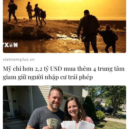
Báo Hong Kong: Ông Trump sẽ không chú
trọng đến tranh chấp Biển Đông
16/11/2016 22:35
Trang mạng của tờ Bưu điện Hoa Nam buổi sáng đăng
tải bài viết nhận định rằng chính quyền của ông Trump
sẽ không chú trọng nhiều đến những tranh chấp ở khu
vực Biển Đông và biển Hoa Đông.
vietnamplus.vn
Mỹ chi hơn 2,2 tỷ USD mua thêm 4 trung tâm
giam giữ người nhập cư trái phép