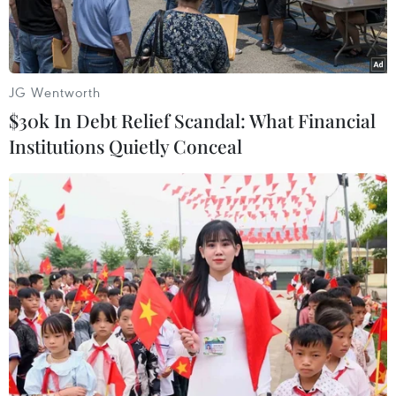
JG Wentworth
$30k In Debt Relief Scandal: What Financial
Institutions Quietly Conceal
Khu trục hạm Spruance. (Nguồn: DefenceTalk)
Theo Navytimes.com, ba tàu khu trục của Mỹ ở
Biển Đông đã quay về Mỹ sau một thời gian dài
hoạt động gần các đảo nhân tạo của Trung Quốc
tại vùng biển này.