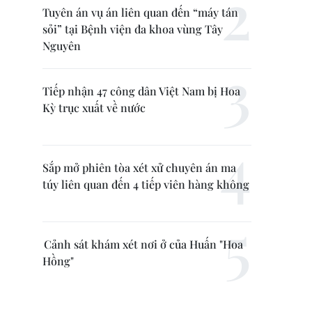
Tuyên án vụ án liên quan đến “máy tán
sỏi” tại Bệnh viện đa khoa vùng Tây
Nguyên
Tiếp nhận 47 công dân Việt Nam bị Hoa
Kỳ trục xuất về nước
Sắp mở phiên tòa xét xử chuyên án ma
túy liên quan đến 4 tiếp viên hàng không
Cảnh sát khám xét nơi ở của Huấn "Hoa
Hồng"