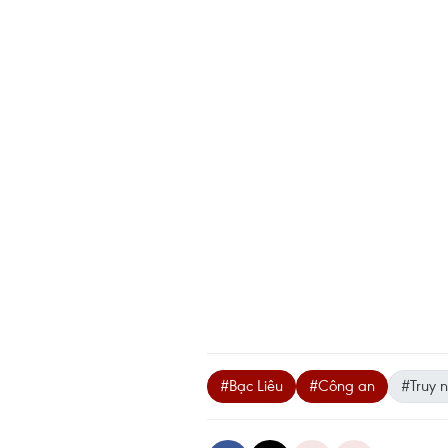
#Bạc Liêu
#Công an
#Truy 