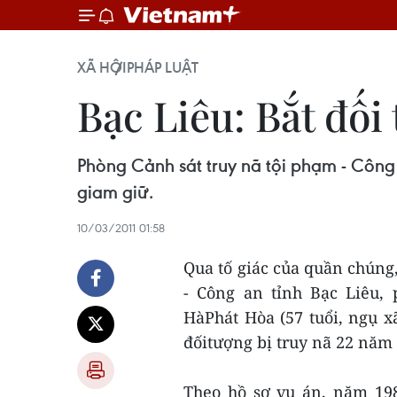
XÃ HỘI
PHÁP LUẬT
Bạc Liêu: Bắt đối
Phòng Cảnh sát truy nã tội phạm - Công 
giam giữ.
10/03/2011 01:58
Qua tố giác của quần chúng,
- Công an tỉnh Bạc Liêu,
HàPhát Hòa (57 tuổi, ngụ x
đốitượng bị truy nã 22 năm 
Theo hồ sơ vụ án, năm 198