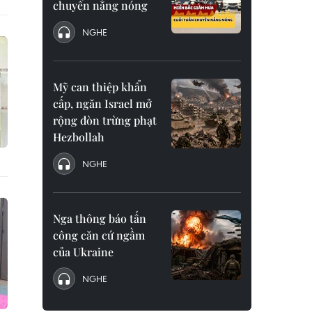
chuyển nắng nóng
NGHE
Mỹ can thiệp khẩn
cấp, ngăn Israel mở
rộng đòn trừng phạt
Hezbollah
NGHE
Nga thông báo tấn
công căn cứ ngầm
của Ukraine
NGHE