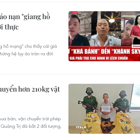
 nạn "giang hồ
i thực
g hồ mạng" cho thấy cái giá
những hệ lụy ảo tràn ra đời
huyển hơn 210kg vật
ua bán, vận chuyển trái phép
h Quảng Trị đã bắt 2 đối tượng,