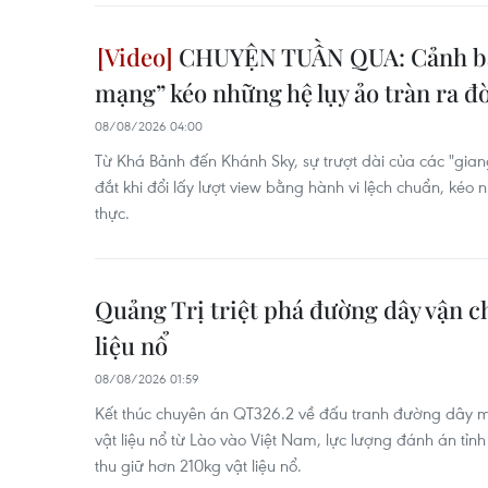
CHUYỆN TUẦN QUA: Cảnh báo
mạng” kéo những hệ lụy ảo tràn ra đờ
08/08/2026 04:00
Từ Khá Bảnh đến Khánh Sky, sự trượt dài của các "gian
đắt khi đổi lấy lượt view bằng hành vi lệch chuẩn, kéo 
thực.
Quảng Trị triệt phá đường dây vận c
liệu nổ
08/08/2026 01:59
Kết thúc chuyên án QT326.2 về đấu tranh đường dây m
vật liệu nổ từ Lào vào Việt Nam, lực lượng đánh án tỉn
thu giữ hơn 210kg vật liệu nổ.