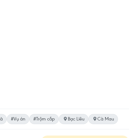
nã
#Vụ án
#Trộm cắp
Bạc Liêu
Cà Mau