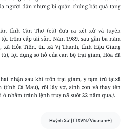
của người dân nhưng bị quần chúng bắt quả tang
n tỉnh Cần Thơ (cũ) đưa ra xét xử và tuyên
tội trộm cắp tài sản. Năm 1989, sau gần ba năm
, xã Hỏa Tiến, thị xã Vị Thanh, tỉnh Hậu Giang
 tù), lợi dụng sơ hở của cán bộ trại giam, Hòa đã
ai nhận sau khi trốn trại giam, y tạm trú tạixã
tỉnh Cà Mau), rồi lấy vợ, sinh con và thay tên
ơi ở nhằm tránh lệnh truy nã suốt 22 năm qua./.
Huỳnh Sử (TTXVN/Vietnam+)