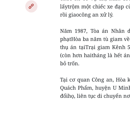
lấytrộm một chiếc xe đạp 
rồi giaocông an xử lý.
Năm 1987, Tòa án Nhân dâ
phạtHòa ba năm tù giam về 
thụ án tạiTrại giam Kênh 5
(còn hơn haitháng là hết án
bỏ trốn.
Tại cơ quan Công an, Hòa kh
Quách Phẩm, huyện U Minh (
đổihọ, liên tục di chuyển n