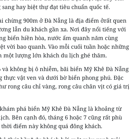
sang hay biệt thự đạt tiêu chuẩn quốc tế.
ài chừng 900m ở Đà Nẵng là địa điểm ởrất quen
ơng lẫn du khách gần xa. Nơi đây nổi tiếng với
 sóng biển hiền hòa, nước ấm quanh năm cùng
ệt vời bao quanh. Vào mỗi cuối tuần hoặc những
đón một lượng lớn khách du lịch ghé thăm.
 và không bị ô nhiễm, bãi biển Mỹ Khê Đà Nẵng
g thực vật ven và dưới bờ biển phong phú. Đặc
như rong câu chỉ vàng, rong câu chân vịt có giá trị
ể khám phá biển Mỹ Khê Đà Nẵng là khoảng từ
ịch. Bên cạnh đó, tháng 6 hoặc 7 cũng rất phù
ì thời điểm này không quá đông khách.