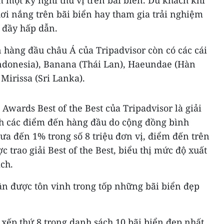
một kỳ nghỉ thú vị trên bãi biển. Du khách khi
ơi nắng trên bãi biển hay tham gia trải nghiệm
 đầy hấp dẫn.
 hàng đầu châu Á của Tripadvisor còn có các cái
ndonesia), Banana (Thái Lan), Haeundae (Hàn
Mirissa (Sri Lanka).
Awards Best of the Best của Tripadvisor là giải
h các điểm đến hàng đầu do cộng đồng bình
ưa đến 1% trong số 8 triệu đơn vị, điểm đến trên
 trao giải Best of the Best, biểu thị mức độ xuất
ịch.
ần được tôn vinh trong tốp những bãi biển đẹp
xếp thứ 8 trong danh sách 10 bãi biển đẹp nhất