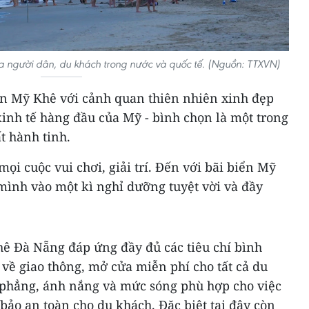
của người dân, du khách trong nước và quốc tế. (Nguồn: TTXVN)
ển Mỹ Khê với cảnh quan thiên nhiên xinh đẹp
kinh tế hàng đầu của Mỹ - bình chọn là một trong
t hành tinh.
ọi cuộc vui chơi, giải trí. Đến với bãi biển Mỹ
mình vào một kì nghỉ dưỡng tuyệt vời và đầy
hê Đà Nẵng đáp ứng đầy đủ các tiêu chí bình
về giao thông, mở cửa miễn phí cho tất cả du
à phẳng, ánh nắng và mức sóng phù hợp cho việc
bảo an toàn cho du khách. Đặc biệt tại đây còn