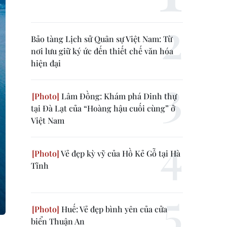
Bảo tàng Lịch sử Quân sự Việt Nam: Từ
nơi lưu giữ ký ức đến thiết chế văn hóa
hiện đại
Lâm Đồng: Khám phá Dinh thự
tại Đà Lạt của “Hoàng hậu cuối cùng” ở
Việt Nam
Vẻ đẹp kỳ vỹ của Hồ Kẻ Gỗ tại Hà
Tĩnh
Huế: Vẻ đẹp bình yên của cửa
biển Thuận An