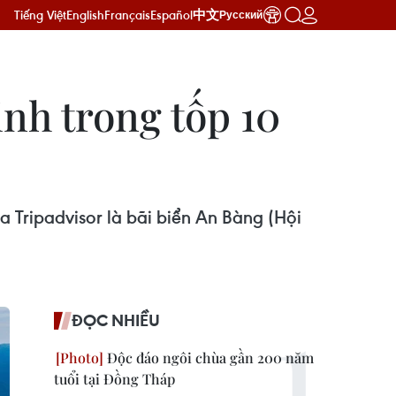
Tiếng Việt
English
Français
Español
中文
Русский
nh trong tốp 10
 Tripadvisor là bãi biển An Bàng (Hội
ĐỌC NHIỀU
Độc đáo ngôi chùa gần 200 năm
tuổi tại Đồng Tháp