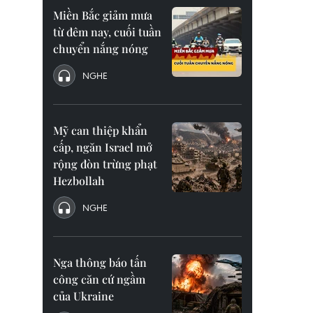
Miền Bắc giảm mưa
từ đêm nay, cuối tuần
chuyển nắng nóng
NGHE
Mỹ can thiệp khẩn
cấp, ngăn Israel mở
rộng đòn trừng phạt
Hezbollah
NGHE
Nga thông báo tấn
công căn cứ ngầm
của Ukraine