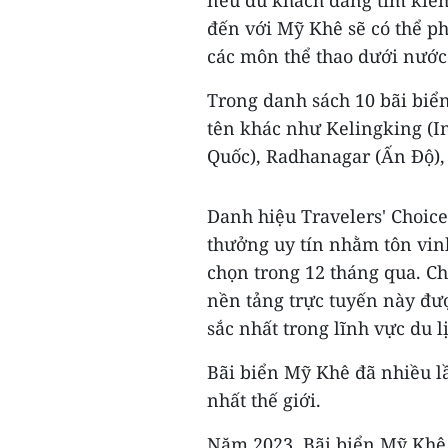
nếu du khách đang tìm kiếm 
đến với Mỹ Khê sẽ có thể ph
các môn thể thao dưới nước
Trong danh sách 10 bãi biển
tên khác như Kelingking (I
Quốc), Radhanagar (Ấn Độ), 
Danh hiệu Travelers' Choice 
thưởng uy tín nhằm tôn vin
chọn trong 12 tháng qua. Ch
nền tảng trực tuyến này được
sắc nhất trong lĩnh vực du l
Bãi biển Mỹ Khê đã nhiều l
nhất thế giới.
Năm 2023, Bãi biển Mỹ Khê 