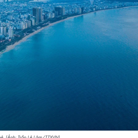
hê. (Ảnh: Trần Lê Lâm/TTXVN)