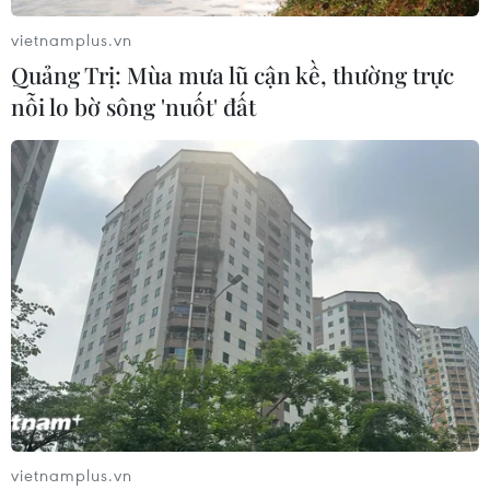
vietnamplus.vn
Quảng Trị: Mùa mưa lũ cận kề, thường trực
nỗi lo bờ sông 'nuốt' đất
Thành phố Hải Phòng khởi động Chương
trình Du lịch Cát Bà năm 2024
31/03/2024 23:22
Chương trình Khai mạc Du lịch Cát Bà năm 2024 diễn
ra tối 31/3 là sự kiện đặc biệt quan trọng, thông điệp, lời
mời trân trọng tới du khách trong nước và quốc tế đến
vietnamplus.vn
với Cát Bà.