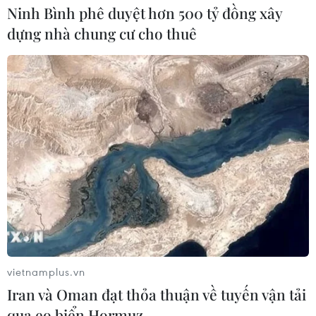
Ninh Bình phê duyệt hơn 500 tỷ đồng xây
dựng nhà chung cư cho thuê
vietnamplus.vn
Iran và Oman đạt thỏa thuận về tuyến vận tải
qua eo biển Hormuz