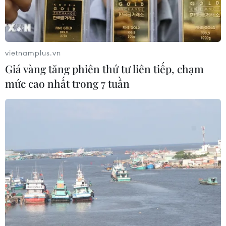
Bà.
vietnamplus.vn
Giá vàng tăng phiên thứ tư liên tiếp, chạm
mức cao nhất trong 7 tuần
Quần đảo Cát Bà thuộc huyện Cát Hải (Hải Phòng) gồm 367
hòn đảo lớn nhỏ, lung linh sắc màu với những bãi biển cát
trắng mịn có làn nước sâu trong vắt có thể nhìn tận đáy. (Ảnh:
Minh Đức/TTXVN)
Hải Phòng định hướng phát triển du lịch Cát Bà
theo hướng đảm bảo hài hòa với cảnh quan