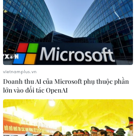
vietnamplus.vn
Doanh thu AI của Microsoft phụ thuộc phần
lớn vào đối tác OpenAI
#Quần đảo Cát Bà
#Vịnh Hạ Long
#Vịnh Lan Hạ
TP. Hải Phòng
Theo dõi VietnamPlus