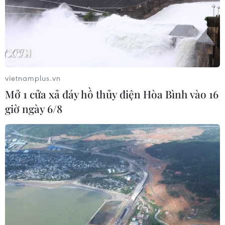
vietnamplus.vn
Mở 1 cửa xả đáy hồ thủy điện Hòa Bình vào 16
giờ ngày 6/8
Kỳ họp lần thứ 45 của Ủy ban Di sản Thế giới UNESCO đã
thông qua hồ sơ đề cử, công nhận quần thể Vịnh Hạ Long -
Quần đảo Cát Bà (thuộc địa bàn tỉnh Quảng Ninh và thành phố
Hải Phòng) là Di sản Thiên nhiên Thế giới. Ảnh: TTXVN
Nhiều công trình mới, hiện đại đã được đầu tư
xây dựng, song thực tế vẫn chưa đáp ứng nhu
cầu. Cơ sở hạ tầng còn thiếu hụt, còn thiếu