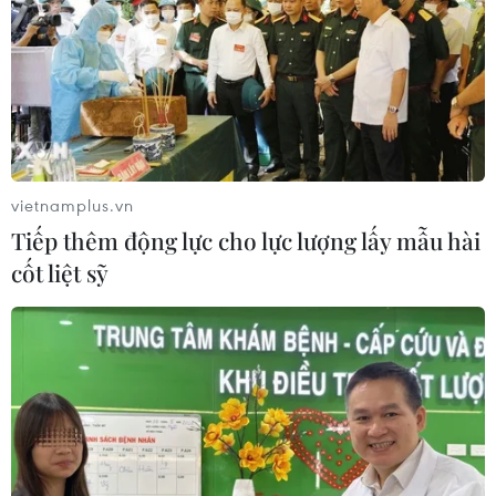
TIN LIÊN QUAN
vietnamplus.vn
Tiếp thêm động lực cho lực lượng lấy mẫu hài
cốt liệt sỹ