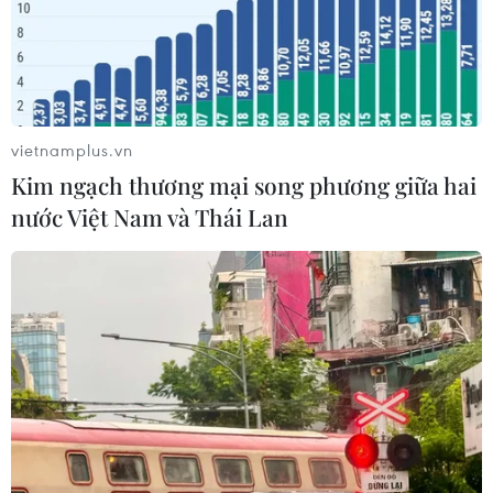
vietnamplus.vn
Kim ngạch thương mại song phương giữa hai
nước Việt Nam và Thái Lan
TIN CÙNG CHUYÊN MỤC
Buôn Ma Thuột - đô thị dưới
những tán cổ thụ
06/08/2026 04:22