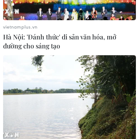
vietnamplus.vn
Hà Nội: 'Đánh thức' di sản văn hóa, mở
đường cho sáng tạo
Hải Phòng: Bến phà ra đảo Cát Bà vắng
khách trong ngày đầu nghỉ lễ
27/04/2024 11:54
Theo ghi nhận của phóng viên, ngoài di chuyển qua
Bến phà Đồng Bài, nhiều du khách chọn di chuyển bằng
hệ thống cáp treo ngay cạnh đó, nhưng lượng người và
phương tiện không nhiều.