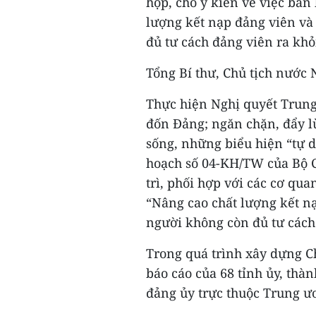
họp, cho ý kiến về việc ban
lượng kết nạp đảng viên và
đủ tư cách đảng viên ra khỏ
Tổng Bí thư, Chủ tịch nước 
Thực hiện Nghị quyết Trung
đốn Đảng; ngăn chặn, đẩy lùi
sống, những biểu hiện “tự d
hoạch số 04-KH/TW của Bộ C
trì, phối hợp với các cơ qua
“Nâng cao chất lượng kết nạ
người không còn đủ tư cách
Trong quá trình xây dựng C
báo cáo của 68 tỉnh ủy, thà
đảng ủy trực thuộc Trung ư