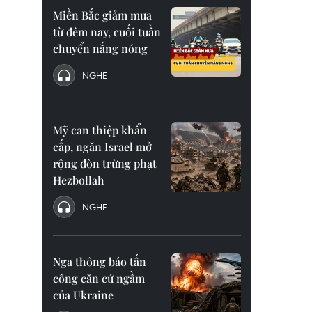
Miền Bắc giảm mưa
từ đêm nay, cuối tuần
chuyển nắng nóng
NGHE
Mỹ can thiệp khẩn
cấp, ngăn Israel mở
rộng đòn trừng phạt
Hezbollah
NGHE
Nga thông báo tấn
công căn cứ ngầm
của Ukraine