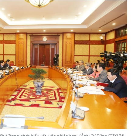
Phú Trọng phát biểu kết luận phiên họp. (Ảnh: Trí Dũng/TTXVN)