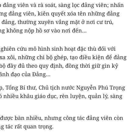
 đảng viên và rà soát, sàng lọc đảng viên; nhấn
ợng đảng viên, kiên quyết xóa tên những đảng
i đảng, thường xuyên vắng mặt ở nơi cư trú,
ng không nộp hồ sơ vào nơi đến…
nghiên cứu mô hình sinh hoạt đặc thù đối với
a xôi, những chi bộ ghép, tạo điều kiện để đảng
 bộ đầy đủ theo quy định, đồng thời giữ gìn kỷ
lãnh đạo của Đảng…
ọp, Tổng Bí thư, Chủ tịch nước Nguyễn Phú Trọng
ó nhiều khâu giáo dục, rèn luyện, quản lý, sàng
ã được bàn nhiều, nhưng công tác đảng viên còn
g tác rất quan trọng.