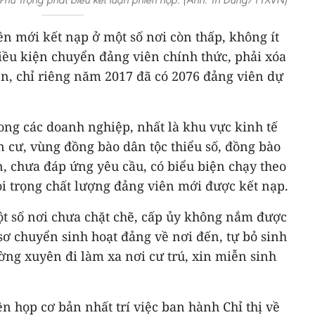
ên mới kết nạp ở một số nơi còn thấp, không ít
iều kiện chuyển đảng viên chính thức, phải xóa
ên, chỉ riêng năm 2017 đã có 2076 đảng viên dự
rong các doanh nghiệp, nhất là khu vực kinh tế
 cư, vùng đồng bào dân tộc thiểu số, đồng bào
, chưa đáp ứng yêu cầu, có biểu biện chạy theo
i trọng chất lượng đảng viên mới được kết nạp.
ột số nơi chưa chặt chẽ, cấp ủy không nắm được
ơ chuyển sinh hoạt đảng về nơi đến, tự bỏ sinh
ờng xuyên đi làm xa nơi cư trú, xin miễn sinh
ên họp cơ bản nhất trí việc ban hành Chỉ thị về