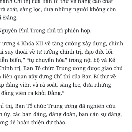
 hành Chỉ thị của Ban Bí thư về nâng cao chất
 rà soát, sàng lọc, đưa những người không còn
i Đảng.
Nguyễn Phú Trọng chủ trì phiên họp.
 ương 4 Khóa XII về tăng cường xây dựng, chỉnh
 suy thoái về tư tưởng chính trị, đạo đức lối
iễn biến,” “tự chuyển hóa” trong nội bộ và Kế
hính trị, Ban Tổ chức Trung ương được giao chủ
n liên quan xây dựng Chỉ thị của Ban Bí thư về
p đảng viên và rà soát, sàng lọc, đưa những
 đảng viên ra khỏi Đảng.”
hỉ thị, Ban Tổ chức Trung ương đã nghiên cứu
nh ủy, các ban đảng, đảng đoàn, ban cán sự đảng,
ơng để hoàn thiện dự thảo.