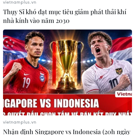
vietnamplus.vn
Thụy Sĩ khó đạt mục tiêu giảm phát thải khí
nhà kính vào năm 2030
Lãnh đạo Đảng, Nhà nước trao huy
chương tặng các đội tuyển bóng đá nam
22/05/2022 22:51
vietnamplus.vn
Chủ tịch nước Nguyễn Xuân Phúc đánh giá cao các
Nhận định Singapore vs Indonesia (20h ngày