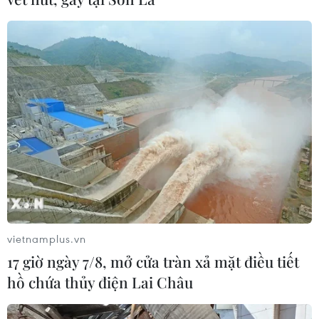
quyết giành ngôi đầu, Thái Lan vẫn
có thể bị loại
07/08/2026 02:29
Lần đầu Cà Mau tổ chức Lễ hội
Khinh khí cầu gắn với Ngày hội Văn
hóa di sản
07/08/2026 02:00
Lịch thi đấu ASEAN Cup 2026 ngày
7/8: Việt Nam hướng đến ngôi đầu
vietnamplus.vn
07/08/2026 00:07
17 giờ ngày 7/8, mở cửa tràn xả mặt điều tiết
hồ chứa thủy điện Lai Châu
Hà Nội lần đầu tổ chức