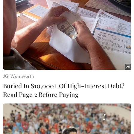
Timor Leste là đoàn duy nhất không có huy
chương Vàng nào.
JG Wentworth
Buried In $10,000+ Of High-Interest Debt?
Read Page 2 Before Paying