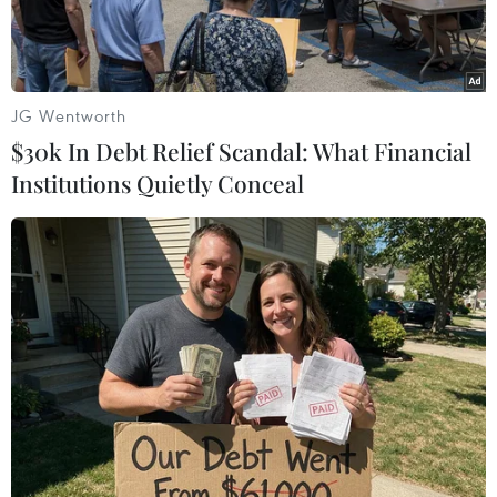
JG Wentworth
$30k In Debt Relief Scandal: What Financial
Institutions Quietly Conceal
U23 Việt Nam khép lại kỳ SEA Games thành công cho Việt Nam
với tấm huy chương Vàng cuối cùng. (Ảnh: Hải An/Vietnam+)
Đoàn thể thao Việt Nam đã khép lại Đại hội thể
thao Đông Nam Á trên sân nhà với thành công
vượt ngoài mong đợi khi giành ngôi vị số 1 trên
bảng tổng sắp huy chương SEA Games 31.