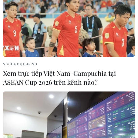
(Vietnam+)
vietnamplus.vn
Xem trực tiếp Việt Nam-Campuchia tại
ASEAN Cup 2026 trên kênh nào?
#SEA Games 31
#Đoàn thể thao Việt Nam
#Bảng tổng sắp huy chương SEA Games 31
#Điền kinh
#Bơi lội
#Kỷ lục