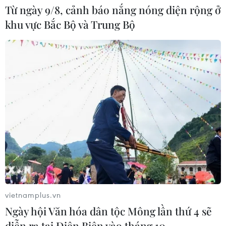
Từ ngày 9/8, cảnh báo nắng nóng diện rộng ở
khu vực Bắc Bộ và Trung Bộ
ASEAN Cup 2026: Indonesia tổn thất
lực lượng trước trận quyết đấu tuyển
Việt Nam
03/08/2026 07:21
Làn sóng phản đối lan khắp châu Âu,
FIFA đối diện yêu cầu cải tổ
03/08/2026 05:01
Nhận định Campuchia vs
Timor Leste: Trận chiến vì 3 điểm
vietnamplus.vn
danh dự cho "Các chiến binh
Ngày hội Văn hóa dân tộc Mông lần thứ 4 sẽ
Angkor"
diễn ra tại Điện Biên vào tháng 10