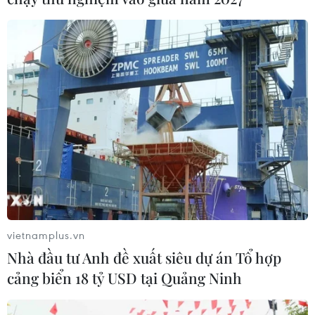
chiến thắng của U23 Việt Nam
23/05/2022 00:26
Các khu vực Phố đi bộ Nguyễn Huệ, chợ Bến Thành,
Nhà thờ Đức Bà, Nhà hát Thành phố ở Thành phố Hồ
Chí Minh trở thành những điểm “tập kết” để người hâm
mộ hò reo vui mừng chiến thắng.
vietnamplus.vn
Nhà đầu tư Anh đề xuất siêu dự án Tổ hợp
cảng biển 18 tỷ USD tại Quảng Ninh