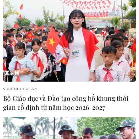
SEA Games 31: Thể thao Việt Nam kỷ lục
mới và bước tiến mới
23/05/2022 00:47
Không chỉ ấn tượng về số lượng, rất nhiều tấm huy
chương Vàng mà các tuyển thủ Việt Nam giành được
tại SEA Games 31 đã thể hiện sự tiến bộ vượt bậc về
chuyên môn.
vietnamplus.vn
Bộ Giáo dục và Đào tạo công bố khung thời
gian cố định từ năm học 2026-2027