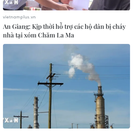
vietnamplus.vn
An Giang: Kịp thời hỗ trợ các hộ dân bị cháy
nhà tại xóm Chăm La Ma
Thủ tướng Phạm Minh Chính gửi thư
chúc mừng Đội tuyển U23 Việt Nam
22/05/2022 22:51
Thủ tướng cho rằng huy chương Vàng của Đội tuyển
bóng đá nam và nữ và thành tích các môn thể thao tại
SEA Games 31 đã khẳng định vị thế của bóng đá Việt
Nam nói riêng, thể thao Việt Nam nói chung.