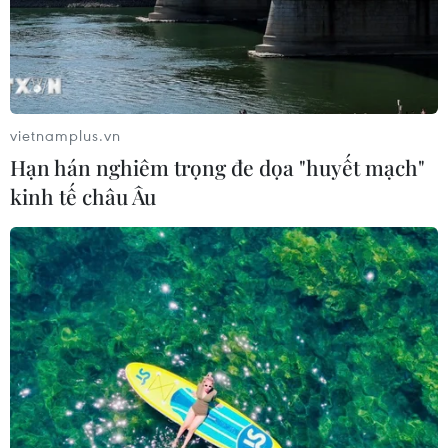
vietnamplus.vn
Hạn hán nghiêm trọng đe dọa "huyết mạch"
kinh tế châu Âu