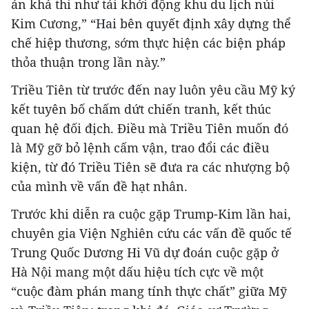
án khả thi như tái khởi động khu du lịch núi
Kim Cương,” “Hai bên quyết định xây dựng thể
chế hiệp thương, sớm thực hiện các biện pháp
thỏa thuận trong lần này.”
Triều Tiên từ trước đến nay luôn yêu cầu Mỹ ký
kết tuyên bố chấm dứt chiến tranh, kết thúc
quan hệ đối địch. Điều mà Triều Tiên muốn đó
là Mỹ gỡ bỏ lệnh cấm vận, trao đổi các điều
kiện, từ đó Triều Tiên sẽ đưa ra các nhượng bộ
của mình về vấn đề hạt nhân.
Trước khi diễn ra cuộc gặp Trump-Kim lần hai,
chuyên gia Viện Nghiên cứu các vấn đề quốc tế
Trung Quốc Dương Hi Vũ dự đoán cuộc gặp ở
Hà Nội mang một dấu hiệu tích cực về một
“cuộc đàm phán mang tính thực chất” giữa Mỹ