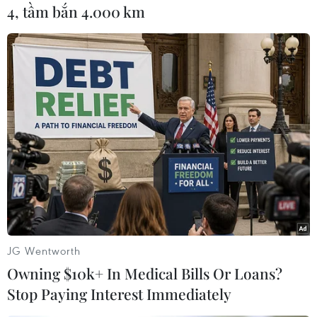
4, tầm bắn 4.000 km
Tổng tài sản tư của các tỷ phú Ấn Độ ước tính sẽ
cao hơn gấp hai lần tài sản do các cá nhân nắm
giữ ở Australia, Đức và Anh.
Ngoài ra, theo Diễn đàn kinh tế thế giới, Ấn Độ
cũng có khả năng sẽ vượt qua người láng giềng
Trung Quốc để trở thành quốc gia có tốc độ tích
lũy tài sản nhanh nhất trên thế giới./.
(TTXVN/Vietnam+)
JG Wentworth
Owning $10k+ In Medical Bills Or Loans?
Stop Paying Interest Immediately