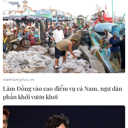
Ngoại giao kinh tế: Kiến tạo hệ sinh
thái đồng hành và thúc đẩy tự chủ
công nghệ
06/08/2026 15:33
Tiêu chí mới phân loại doanh nghiệp
để thực hiện cơ cấu lại vốn nhà nước
06/08/2026 15:08
vietnamplus.vn
Lâm Đồng vào cao điểm vụ cá Nam, ngư dân
phấn khởi vươn khơi
Việt Nam tiếp tục là thị trường trọng
điểm của doanh nghiệp thực phẩm
Ba Lan
06/08/2026 14:03