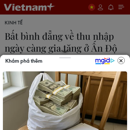
KINH TẾ
Bất bình đẳng về thu nhập
ngày càng gia tăng ở Ấn Độ
Khám phá thêm
14/08/2019 01:28
Người dân Ấn Độ đang giàu lên với tốc độ nhanh
nhất trong số các nền kinh tế lớn, nhưng của cải
chỉ tập trung trong tay một số ít người, chiếm một
tỷ lệ cực nhỏ so với tổng dân số.