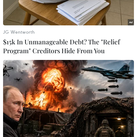
JG Wentworth
$15k In Unmanageable Debt? The "Relief
Program" Creditors Hide From You
Ảnh chỉ có tính minh họa. (Nguồn: Rohith)
Theo phóng viên TTXVN tại Ấn Độ, từ 9 tỷ phú
vào đầu thiên niên kỷ tăng lên 119 tỷ phú hiện
nay, người Ấn Độ đang giàu lên với tốc độ
nhanh nhất trong số các nền kinh tế lớn.
Tuy nhiên, của cải chỉ tập trung trong tay một số
ít người, chiếm một tỷ lệ cực nhỏ nếu so với quy