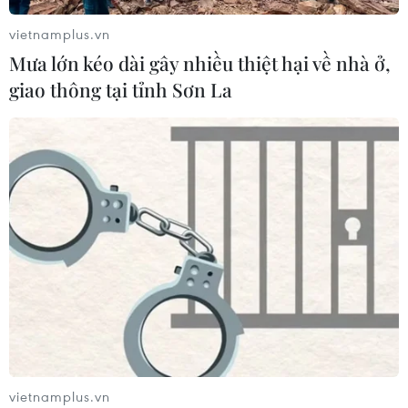
vietnamplus.vn
Mưa lớn kéo dài gây nhiều thiệt hại về nhà ở,
giao thông tại tỉnh Sơn La
CƠ QUAN CHỦ QUẢN: THÔNG TẤN XÃ VIỆT NAM
Tổng Biên tập: TRẦN TIẾN DUẨN
Phó Tổng Biên tập: NGUYỄN THỊ TÁM, KHÚC THANH
THỦY
Sở hữu trí tuệ
Quy định sử dụng
RSS
Hỗ trợ
Ngôn ngữ
TTXVN
Dịch vụ tin
Quảng cáo
Liên hệ
vietnamplus.vn