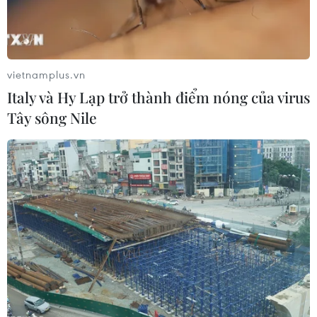
40 người giàu nhất Malaysia trong năm 2015 đã gia
tăng tài sản của mình 6,2% lên mức 65,5 tỷ USD nhờ
việc nền kinh tế tăng trưởng vững chắc trong năm 2014.
vietnamplus.vn
Italy và Hy Lạp trở thành điểm nóng của virus
Tây sông Nile
Thợ cơ khí trở thành triệu phú sau 1