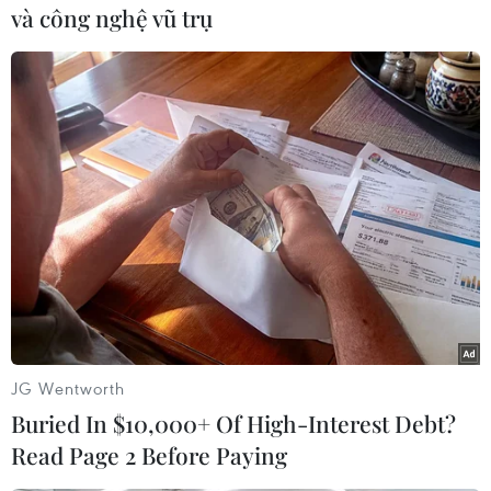
nhập ngày càng nới rộng ở nước này đang trở
và công nghệ vũ trụ
thành một vấn đề đáng báo động./.
(TTXVN/Vietnam+)
JG Wentworth
Buried In $10,000+ Of High-Interest Debt?
Read Page 2 Before Paying