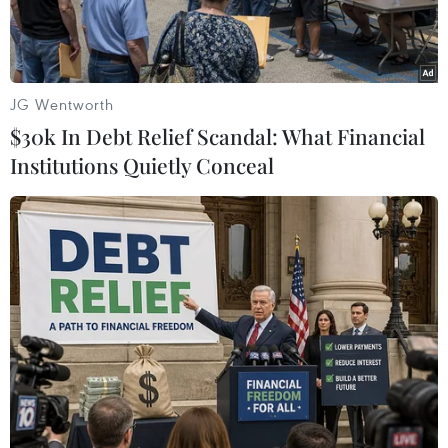
JG Wentworth
$30k In Debt Relief Scandal: What Financial
Institutions Quietly Conceal
Một nhà đầu tư theo dõi thông tin chứng khoán tại một công ty
môi giới chứng khoán ở Phụ Dương, Trung Quốc. (Nguồn:
Reuters)
Trung Quốc hiện có khoảng 4 triệu triệu phú,
con số cao thứ hai trên thế giới chỉ sau Mỹ, nhờ
thị trường chứng khoán bùng nổ làm tăng giá
trị tài sản cá nhân.