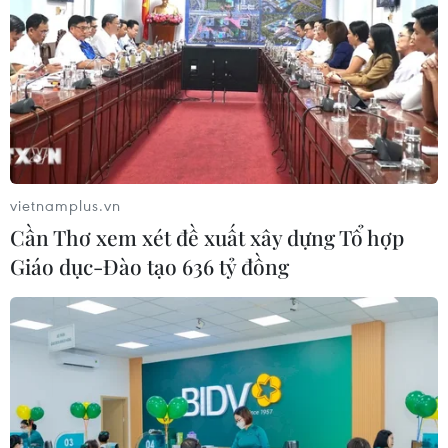
vietnamplus.vn
Cần Thơ xem xét đề xuất xây dựng Tổ hợp
Giáo dục-Đào tạo 636 tỷ đồng
Đa số người giàu Trung Quốc muốn gửi
con ra nước ngoài học tập
25/11/2014 08:26
80% số người giàu của đất nước đông dân nhất thế
giới này có kế hoạch đưa con ra nước ngoài, tỷ lệ cao