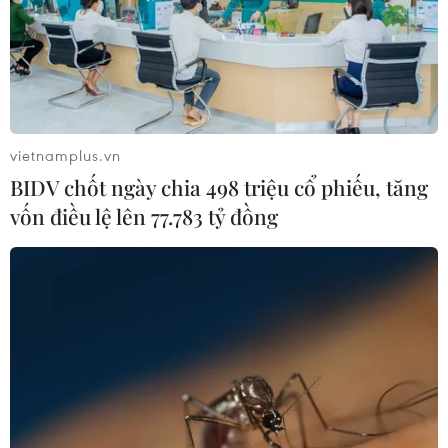
nhất trên thế giới.
vietnamplus.vn
BIDV chốt ngày chia 498 triệu cổ phiếu, tăng
vốn điều lệ lên 77.783 tỷ đồng
40 người giàu nhất Malaysia có tài sản lên
tới 65,5 tỷ USD
23/03/2015 04:51