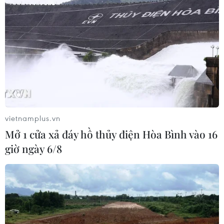
THỦY
Sở hữu trí tuệ
Quy định sử dụng
RSS
Hỗ trợ
Ngôn ngữ
TTXVN
Dịch vụ tin
Quảng cáo
Liên hệ
vietnamplus.vn
Mở 1 cửa xả đáy hồ thủy điện Hòa Bình vào 16
giờ ngày 6/8
Giấy phép số: 1374/GP-BTTTT do Bộ Thông tin và Truyền thông
cấp ngày 11/9/2008.
Quảng cáo: Phó TBT Nguyễn Thị Tám: 093.5958688, Email:
tamvna@gmail.com
Điện thoại: (024) 39411349 - (024) 39411348, Fax: (024)
39411348