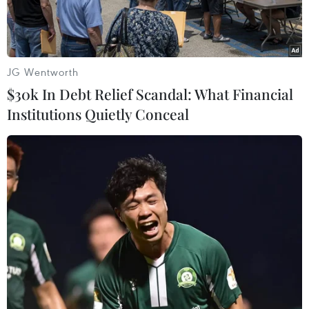
JG Wentworth
$30k In Debt Relief Scandal: What Financial
Institutions Quietly Conceal
Nguyên Phó Giám đốc Sở Kế hoạch và Đầu tư thành phố Hà
Nội Nguyễn Tiến Học. (Nguồn: Bộ Công an)
Ngày 29/11, theo thông tin từ Bộ Công an, qua
quá trình mở rộng điều tra vụ án Công ty Nhật
Cường, Cơ quan Cảnh sát điều tra thuộc Bộ Công