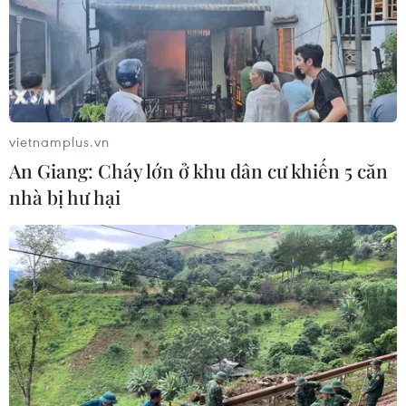
vietnamplus.vn
An Giang: Cháy lớn ở khu dân cư khiến 5 căn
nhà bị hư hại