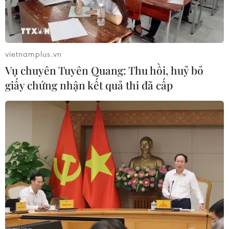
TIN LIÊN QUAN
vietnamplus.vn
Vụ chuyên Tuyên Quang: Thu hồi, huỷ bỏ
giấy chứng nhận kết quả thi đã cấp
Tập trung toàn lực lượng truy bắt bằng
được ông chủ Nhật Cường