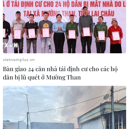
Nhật Cường Mobile, đồng thời đề nghị Interpol hỗ trợ
truy bắt, đưa vào danh sách Truy nã đỏ.
vietnamplus.vn
Bàn giao 24 căn nhà tái định cư cho các hộ
dân bị lũ quét ở Mường Than