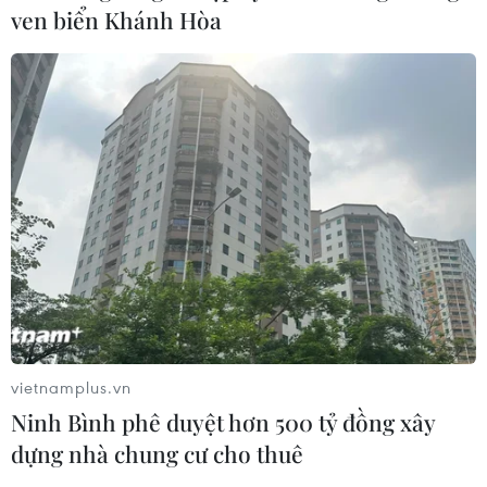
ven biển Khánh Hòa
TIN CÙNG CHUYÊN MỤC
vietnamplus.vn
Ninh Bình phê duyệt hơn 500 tỷ đồng xây
Khởi tố đối tượng giả danh Công an,
dựng nhà chung cư cho thuê
lừa đảo "chạy án" tại Đắk Lắk
06/08/2026 15:07