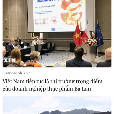
Truy tố 2 cựu Viện trưởng Viện Pháp
y tâm thần Trung ương cùng 63 bị
can
04/08/2026 09:23
Xem thêm
vietnamplus.vn
Việt Nam tiếp tục là thị trường trọng điểm
của doanh nghiệp thực phẩm Ba Lan
CƠ QUAN CHỦ QUẢN: THÔNG TẤN XÃ VIỆT NAM
Tổng Biên tập: TRẦN TIẾN DUẨN
Phó Tổng Biên tập: NGUYỄN THỊ TÁM, KHÚC THANH