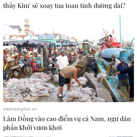
thủy Kim' sẽ xoay tua toan tính đường dài?
Vụ án Công ty Nhật Cường: Bộ Công an đề
nghị Hà Nội phối hợp điều tra
24/07/2019 13:24
Bộ Công an đã đề nghị Chủ tịch Ủy ban Nhân dân
thành phố Hà Nội chỉ đạo các sở và các đơn vị liên
quan cung cấp thông tin, tài liệu theo đề nghị để phục
vụ công tác điều tra vụ an.
vietnamplus.vn
Lâm Đồng vào cao điểm vụ cá Nam, ngư dân
phấn khởi vươn khơi