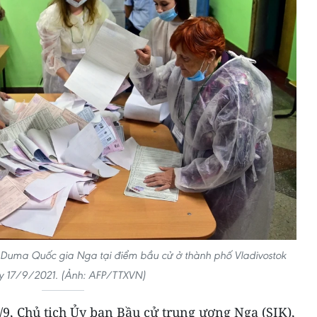
 Duma Quốc gia Nga tại điểm bầu cử ở thành phố Vladivostok
y 17/9/2021. (Ảnh: AFP/TTXVN)
9, Chủ tịch Ủy ban Bầu cử trung ương Nga (SIK),