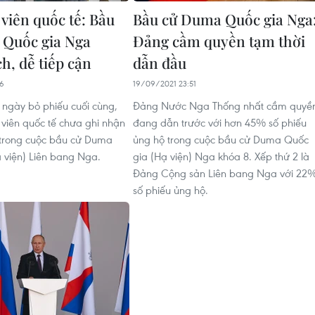
 viên quốc tế: Bầu
Bầu cử Duma Quốc gia Nga
Quốc gia Nga
Đảng cầm quyền tạm thời
h, dễ tiếp cận
dẫn đầu
56
19/09/2021 23:51
 ngày bỏ phiếu cuối cùng,
Đảng Nước Nga Thống nhất cầm quyề
 viên quốc tế chưa ghi nhận
đang dẫn trước với hơn 45% số phiếu
 trong cuộc bầu cử Duma
ủng hộ trong cuộc bầu cử Duma Quốc
 viện) Liên bang Nga.
gia (Hạ viện) Nga khóa 8. Xếp thứ 2 là
Đảng Cộng sản Liên bang Nga với 22
số phiếu ủng hộ.