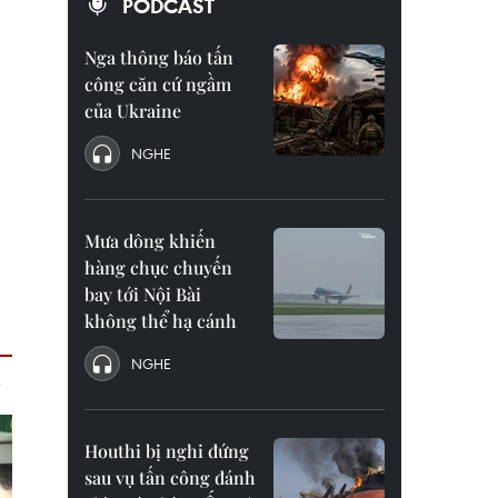
PODCAST
Nga thông báo tấn
công căn cứ ngầm
của Ukraine
NGHE
Mưa dông khiến
hàng chục chuyến
bay tới Nội Bài
không thể hạ cánh
NGHE
Houthi bị nghi đứng
sau vụ tấn công đánh