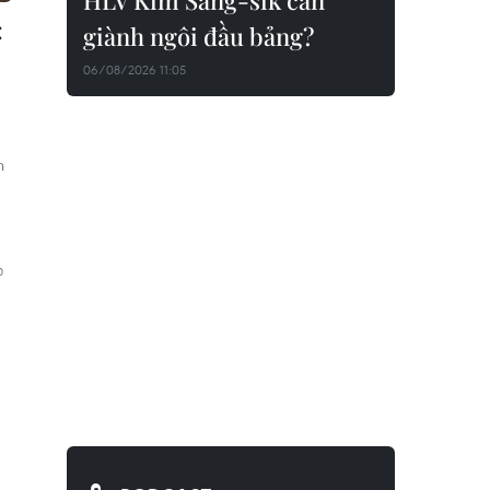
HLV Kim Sang-sik cần
:
giành ngôi đầu bảng?
06/08/2026 11:05
n
%