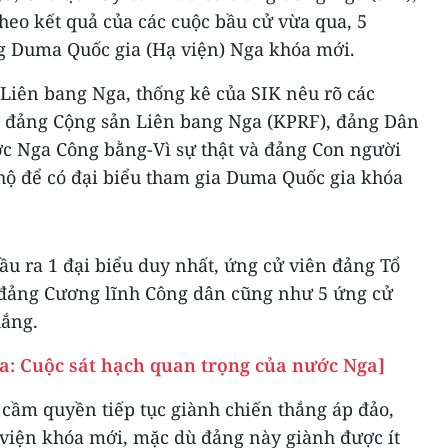
theo kết quả của các cuộc bầu cử vừa qua, 5
ng Duma Quốc gia (Hạ viện) Nga khóa mới.
Liên bang Nga, thống kê của SIK nêu rõ các
 đảng Cộng sản Liên bang Nga (KPRF), đảng Dân
c Nga Công bằng-Vì sự thật và đảng Con người
 hộ để có đại biểu tham gia Duma Quốc gia khóa
ầu ra 1 đại biểu duy nhất, ứng cử viên đảng Tổ
 đảng Cương lĩnh Công dân cũng như 5 ứng cử
hắng.
: Cuộc sát hạch quan trọng của nước Nga]
ầm quyền tiếp tục giành chiến thắng áp đảo,
 viện khóa mới, mặc dù đảng này giành được ít