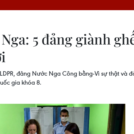
ga: 5 đảng giành ghế
i
DPR, đảng Nước Nga Công bằng-Vì sự thật và đản
uốc gia khóa 8.