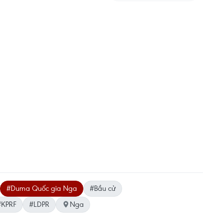
#Duma Quốc gia Nga
#Bầu cử
#KPRF
#LDPR
Nga