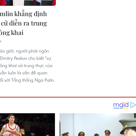
mlin khẳng định
 cử diễn ra trung
công khai
4
báo giới, người phát ngôn
Dmitry Peskov cho biết "sự
công khai và trung thực của
vẫn luôn là vấn đề quan
ối với Tổng thống Nga Putin.