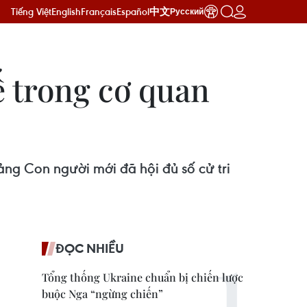
Tiếng Việt
English
Français
Español
中文
Русский
 trong cơ quan
g Con người mới đã hội đủ số cử tri
ĐỌC NHIỀU
Tổng thống Ukraine chuẩn bị chiến lược
buộc Nga “ngừng chiến”