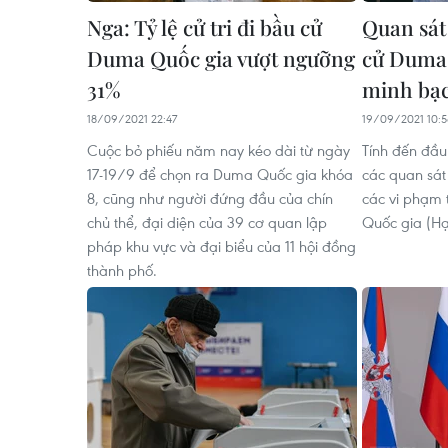
Nga: Tỷ lệ cử tri đi bầu cử
Quan sát
Duma Quốc gia vượt ngưỡng
cử Duma 
31%
minh bạc
18/09/2021 22:47
19/09/2021 10:
Cuộc bỏ phiếu năm nay kéo dài từ ngày
Tính đến đầu
17-19/9 để chọn ra Duma Quốc gia khóa
các quan sát
8, cũng như người đứng đầu của chín
các vi phạm
chủ thể, đại diện của 39 cơ quan lập
Quốc gia (Hạ
pháp khu vực và đại biểu của 11 hội đồng
thành phố.