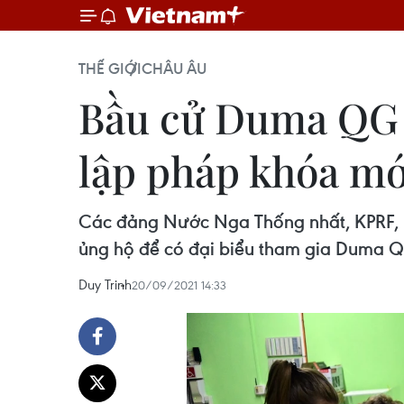
THẾ GIỚI
CHÂU ÂU
Bầu cử Duma QG N
lập pháp khóa mớ
Các đảng Nước Nga Thống nhất, KPRF, L
ủng hộ để có đại biểu tham gia Duma Q
Duy Trinh
20/09/2021 14:33