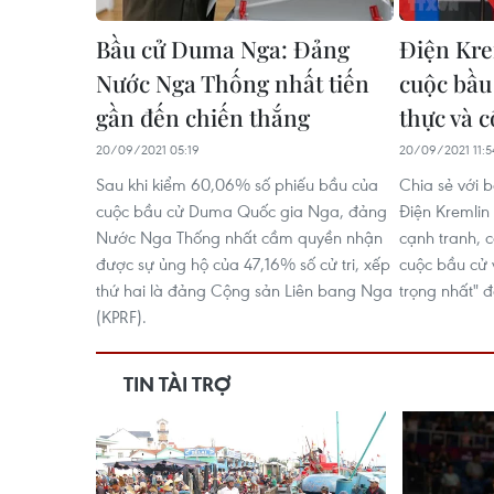
Bầu cử Duma Nga: Đảng
Điện Kre
Nước Nga Thống nhất tiến
cuộc bầu
gần đến chiến thắng
thực và 
20/09/2021 05:19
20/09/2021 11:5
Sau khi kiểm 60,06% số phiếu bầu của
Chia sẻ với 
cuộc bầu cử Duma Quốc gia Nga, đảng
Điện Kremlin 
Nước Nga Thống nhất cầm quyền nhận
cạnh tranh, 
được sự ủng hộ của 47,16% số cử tri, xếp
cuộc bầu cử 
thứ hai là đảng Cộng sản Liên bang Nga
trọng nhất" đ
(KPRF).