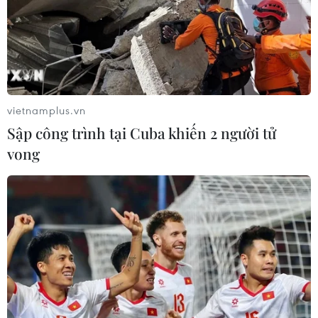
Brazil thắt chặt an ninh toàn quốc trước
vietnamplus.vn
thềm tổng tuyển cử
Sập công trình tại Cuba khiến 2 người tử
05/10/2018 07:14
vong
Bộ An toàn Công cộng Brazil đã mở một chiến dịch an
ninh trên toàn quốc nhằm đảm bảo cuộc bầu cử tổng
thống, các nghị sĩ và thống đốc các bang ngày 7/10 tới
diễn ra tốt đẹp.