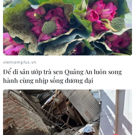
Brazil đạt thặng dư thương mại gần 5 tỷ
USD trong tháng 9
02/10/2018 08:10
Bộ Công nghiệp, Ngoại thương và Dịch vụ Brazil cho
biết thặng dư thương mại nước này đạt trên 4,97 tỷ USD
trong tháng 9/2018, giảm 3,9% so với cùng kỳ năm
vietnamplus.vn
ngoái.
Để di sản ướp trà sen Quảng An luôn song
hành cùng nhịp sống đương đại