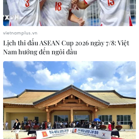
vietnamplus.vn
Lịch thi đấu ASEAN Cup 2026 ngày 7/8: Việt
Nam hướng đến ngôi đầu
Bầu cử Brazil: Tổng thống Temer kêu gọi
người dân lựa chọn sáng suốt
06/10/2018 08:35
Tổng thống Brazil Michel Temer kêu gọi người dân nước
này thể hiện sự hiểu biết và ôn hòa trong các cuộc bầu
cử sắp tới, đồng thời cam kết duy trì đối thoại với chính
phủ mới.