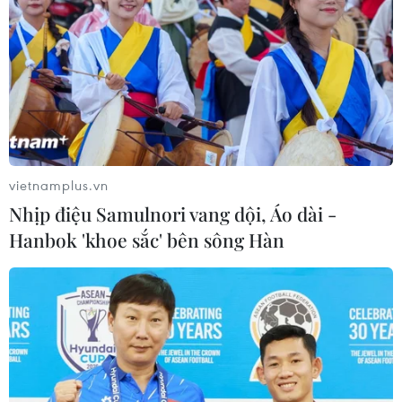
vietnamplus.vn
Nhịp điệu Samulnori vang dội, Áo dài -
TIN CÙNG CHUYÊN MỤC
Hanbok 'khoe sắc' bên sông Hàn
Tổng thống Mỹ Donald Trump nói
còn quá sớm để bàn về người kế
nhiệm
07/08/2026 06:29