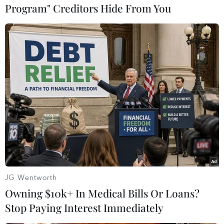
Program" Creditors Hide From You
#Bầu cử tổng thống tại Brazil
#Đảng cực hữu
#Đường lối cực hữu
#Cử tri đi bỏ phiếu
#Điểm bỏ phiếu
#Tin tức hot
#Tin tức 24h
#Vietnamplus
Brazil
Theo dõi VietnamPlus
JG Wentworth
Owning $10k+ In Medical Bills Or Loans?
Stop Paying Interest Immediately