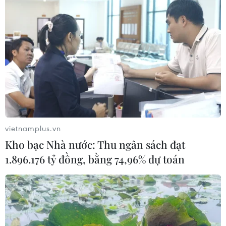
Ứng cử viên cánh hữu thuộc đảng Xã hội Tự do (PSL)
Jair Bolsonaro tiếp tục dẫn đầu với tỷ lệ ủng hộ 31%,
trong khi người đứng thứ 2 là đại diện của đảng Lao
động (PT) Fernando Haddad với 21% số phiếu.
vietnamplus.vn
Kho bạc Nhà nước: Thu ngân sách đạt
1.896.176 tỷ đồng, bằng 74,96% dự toán