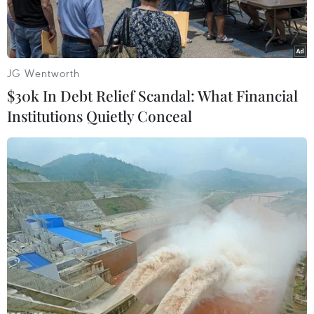
JG Wentworth
$30k In Debt Relief Scandal: What Financial
Institutions Quietly Conceal
Các điểm bỏ phiếu ở Brazil đã bắt đầu mở cửa. (Nguồn: ZistaZ
News)
Ngày 7/10, các điểm bỏ phiếu tại Brazil đã mở
cửa bắt đầu cuộc bầu cử tổng thống gây chia rẽ
nhất tại quốc gia Nam Mỹ này trong nhiều năm