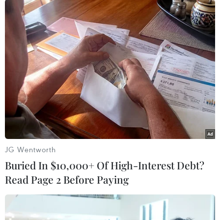
TIN LIÊN QUAN
JG Wentworth
Buried In $10,000+ Of High-Interest Debt?
Read Page 2 Before Paying
Bầu cử Brazil: Ứng cử viên cánh hữu đang
chiếm lợi thế
02/10/2018 02:33