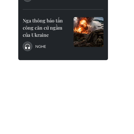
Nga thông báo tấn
công căn cứ ngầm
của Ukraine
NGHE