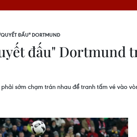
 "QUYẾT ĐẤU" DORTMUND
yết đấu" Dortmund tr
 phải sớm chạm trán nhau để tranh tấm vé vào vò