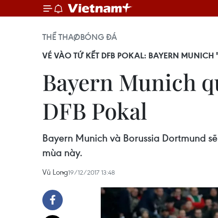
THỂ THAO
BÓNG ĐÁ
VÉ VÀO TỨ KẾT DFB POKAL: BAYERN MUNICH
Bayern Munich qu
DFB Pokal
Bayern Munich và Borussia Dortmund sẽ
mùa này.
Vũ Long
19/12/2017 13:48