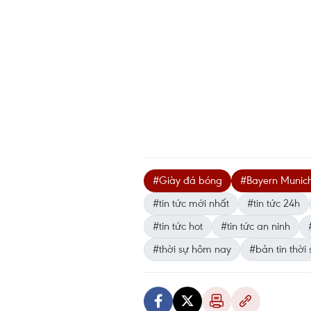
#Giày đá bóng
#Bayern Munic
#tin tức mới nhất
#tin tức 24h
#tin tức hot
#tin tức an ninh
#thời sự hôm nay
#bản tin thời 