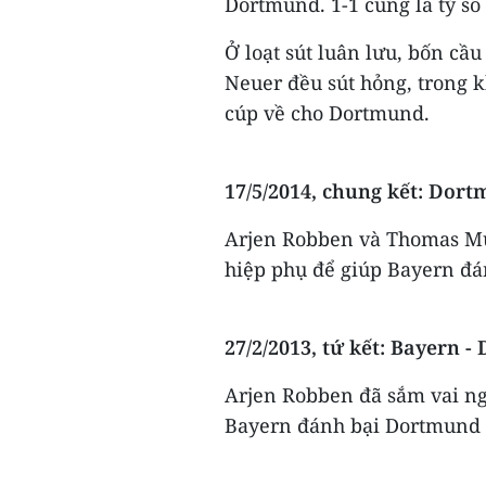
Dortmund. 1-1 cũng là tỷ số 
Ở loạt sút luân lưu, bốn cầ
Neuer đều sút hỏng, trong 
cúp về cho Dortmund.​
17/5/2014, chung kết: Dort
Arjen Robben và Thomas Mue
hiệp phụ để giúp Bayern đán
27/2/2013, tứ kết: Bayern -
Arjen Robben đã sắm vai ng
Bayern đánh bại Dortmund 1-