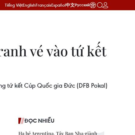
Tiếng Việt
English
Français
Español
中文
Русский
anh vé vào tứ kết
ng tứ kết Cúp Quốc gia Đức (DFB Pokal)
ĐỌC NHIỀU
Hạ bệ Argentina, Tây Ban Nha giành