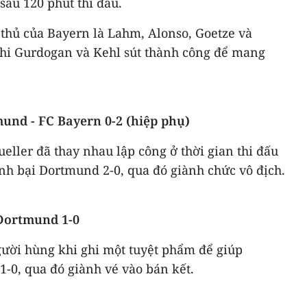
sau 120 phút thi đấu.​
u thủ của Bayern là Lahm, Alonso, Goetze và
khi Gurdogan và Kehl sút thành công để mang
mund - FC Bayern 0-2 (hiệp phụ)
ller đã thay nhau lập công ở thời gian thi đấu
h bại Dortmund 2-0, qua đó giành chức vô địch.​
 Dortmund 1-0
ười hùng khi ghi một tuyệt phẩm để giúp
0, qua đó giành vé vào bán kết.​