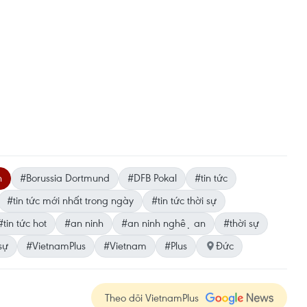
h
#Borussia Dortmund
#DFB Pokal
#tin tức
#tin tức mới nhất trong ngày
#tin tức thời sự
#tin tức hot
#an ninh
#an ninh nghệ an
#thời sự
sự
#VietnamPlus
#Vietnam
#Plus
Đức
Theo dõi VietnamPlus