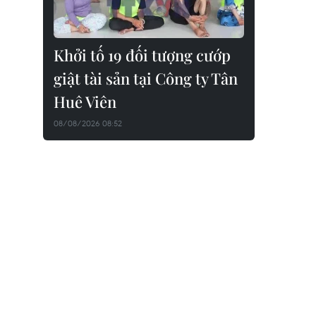
Khởi tố 19 đối tượng cướp
giật tài sản tại Công ty Tân
Huê Viên
08/08/2026 08:52