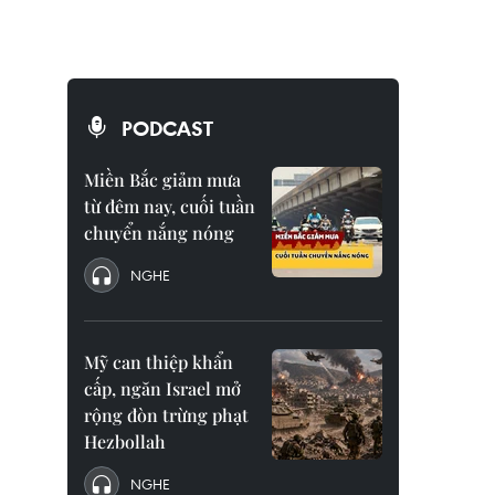
PODCAST
Miền Bắc giảm mưa
từ đêm nay, cuối tuần
chuyển nắng nóng
NGHE
Mỹ can thiệp khẩn
cấp, ngăn Israel mở
rộng đòn trừng phạt
Hezbollah
NGHE