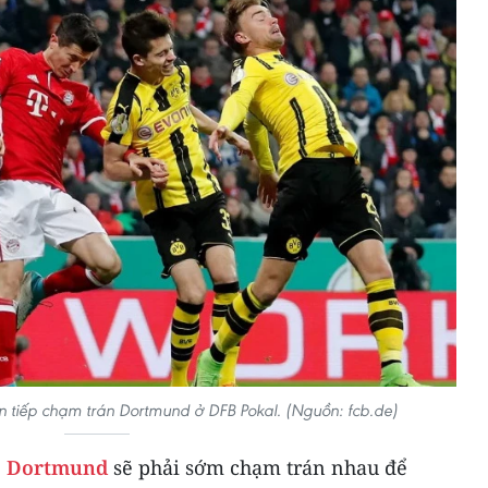
n tiếp chạm trán Dortmund ở DFB Pokal. (Nguồn: fcb.de)
a Dortmund
sẽ phải sớm chạm trán nhau để