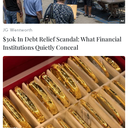
đồng.
JG Wentworth
$30k In Debt Relief Scandal: What Financial
Institutions Quietly Conceal
Nhiều gian hàng nhu yếu phẩm 0 đồng tại phiên "Chợ Tết công
đoàn" tại Bình Dương. (Ảnh: Huyền Trang/TTXVN)
Ngày 26/1, nhằm chăm lo, hỗ trợ người lao động
có hoàn cảnh khó khăn đón Tết Nguyên đán