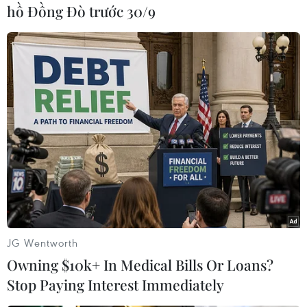
hồ Đồng Đò trước 30/9
ngân sách (tương ứng 44,4 tỷ đồng) cho các
trường hợp người lao động có hoàn cảnh đặc
biệt khó khăn dịp Tết Nguyên đán 2024.
Chương trình “Tết sum vầy, Xuân chia sẻ” được
tập trung tại cấp cơ sở và cấp trên trực tiếp cơ
sở. Địa điểm tổ chức tập trung tại địa bàn các
khu công nghiệp, doanh nghiệp có đông đoàn
viên, người lao động.
JG Wentworth
Owning $10k+ In Medical Bills Or Loans?
Stop Paying Interest Immediately