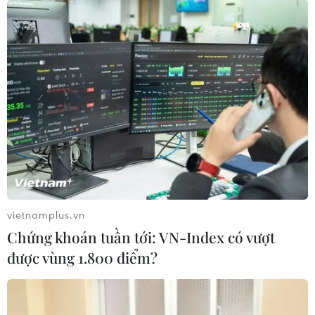
Hà Nội: Gần 65 tỷ đồng hỗ trợ đoàn viên,
người lao động vui "Tết sum vầy"
21/01/2024 14:11
10 năm qua, chương trình "Tết sum vầy" của thành phố
Hà Nội đã thực hiện nhiều hoạt động như tặng quà Tết,
hỗ trợ vé ôtô, xây dựng và sửa chữa "Mái ấm Công
đoàn"... với tổng kinh phí gần 65 tỷ đồng.
vietnamplus.vn
Chứng khoán tuần tới: VN-Index có vượt
được vùng 1.800 điểm?