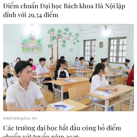
Điểm chuẩn Đại học Bách khoa Hà Nội lập
đỉnh với 29,54 điểm
TIN CÙNG CHUYÊN MỤC
Thành phố Hồ Chí Minh xuất hiện
mưa dông trên diện rộng
09/08/2026 13:14
vietnamplus.vn
Các trường đại học bắt đầu công bố điểm
Hà Nội: Xử lý dứt điểm 3 vụ việc vi
chuẩn xét tuyển năm 2026