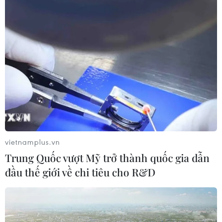
hóa phát triển
09/08/2026 05:26
Xem thêm
CƠ QUAN CHỦ QUẢN: THÔNG TẤN XÃ VIỆT NAM
vietnamplus.vn
Tổng Biên tập: TRẦN TIẾN DUẨN
Trung Quốc vượt Mỹ trở thành quốc gia dẫn
Phó Tổng Biên tập: NGUYỄN THỊ TÁM, KHÚC THANH
đầu thế giới về chi tiêu cho R&D
THỦY
Sở hữu trí tuệ
Quy định sử dụng