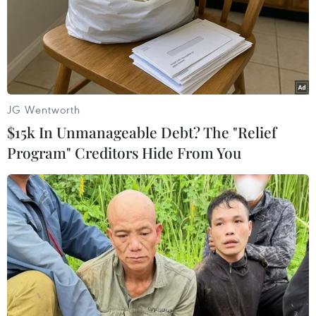
Bình Dương: Vận động
giảm gần 4,4 tỷ đồng tiền
thuê trọ cho người khó
khăn
JG Wentworth
Trong năm 2023, ở phường Phú Hòa, thành phố
$15k In Unmanageable Debt? The "Relief
Thủ Dầu Một, chủ của 675 khu nhà trọ đăng ký và
thực hiện miễn, giảm tiền thuê trọ cho hơn 8.750
Program" Creditors Hide From You
phòng, với tổng số tiền miễn, giảm là gần 4,4 tỷ
đồng.
(TTXVN/Vietnam+)