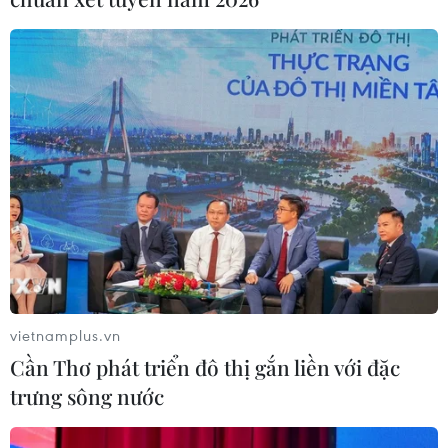
phạm tại hồ Đồng Đò trước 30/9
09/08/2026 12:49
Đổi mới công tác phổ biến, giáo dục
pháp luật trong bối cảnh bùng nổ
mạng xã hội
09/08/2026 12:27
Hà Nội: Lại xảy ra cháy nhà xưởng tại
phường Thanh Liệt
09/08/2026 10:24
vietnamplus.vn
Cần Thơ phát triển đô thị gắn liền với đặc
trưng sông nước
Sơn La: Bắt hai đối tượng mua bán
ma túy, thu giữ hơn 3.500 viên hồng