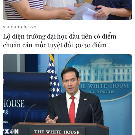
Cần Thơ phát triển đô thị gắn liền với
đặc trưng sông nước
vietnamplus.vn
09/08/2026 08:25
Lộ diện trường đại học đầu tiên có điểm
chuẩn cán mốc tuyệt đối 30/30 điểm
Lộ diện trường đại học đầu tiên có
điểm chuẩn cán mốc tuyệt đối 30/30
điểm
09/08/2026 08:13
Tỉnh Quảng Ninh mở hướng kết nối
mới với chuỗi kinh tế phía Bắc
09/08/2026 08:04