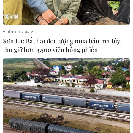
vietnamplus.vn
Sơn La: Bắt hai đối tượng mua bán ma túy,
thu giữ hơn 3.500 viên hồng phiến
#Người lao động
#Chợ 0 đồng
#vì người lao động
#Tết sum vầy
#Tết Nguyên đán Giáp Thìn năm 2024
Bình Dương
Tp. Hồ Chí Minh
Theo dõi VietnamPlus