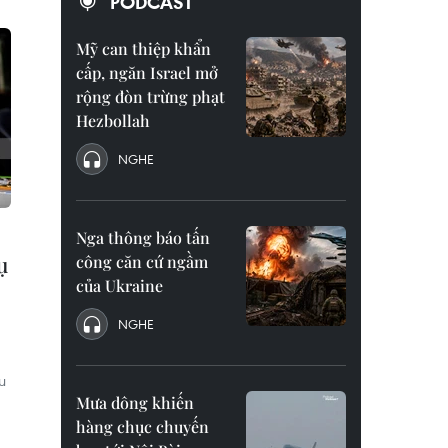
PODCAST
Mỹ can thiệp khẩn
cấp, ngăn Israel mở
rộng đòn trừng phạt
Hezbollah
NGHE
Nga thông báo tấn
ụ
công căn cứ ngầm
của Ukraine
NGHE
u
Mưa dông khiến
hàng chục chuyến