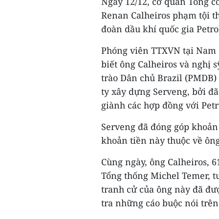
Ngày 12/12, cơ quan Tổng cô
Renan Calheiros phạm tội th
đoàn dầu khí quốc gia Petro
Phóng viên TTXVN tại Nam M
biết ông Calheiros và nghị
trào Dân chủ Brazil (PMDB)
ty xây dựng Serveng, bởi đã
giành các hợp đồng với Petr
Serveng đã đóng góp khoản 
khoản tiền này thuộc về ông
Cùng ngày, ông Calheiros, 
Tổng thống Michel Temer, t
tranh cử của ông này đã đượ
tra những cáo buộc nói trên