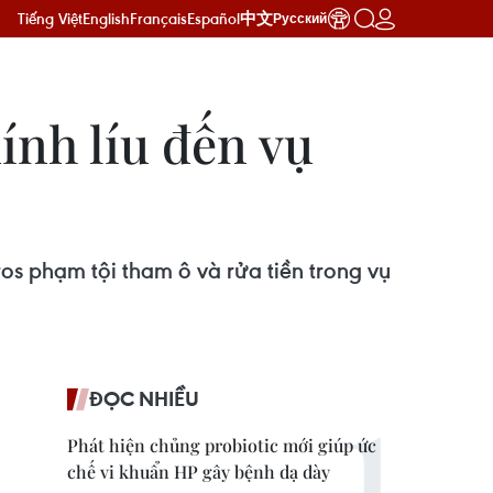
Tiếng Việt
English
Français
Español
中文
Русский
ính líu đến vụ
os phạm tội tham ô và rửa tiền trong vụ
ĐỌC NHIỀU
Phát hiện chủng probiotic mới giúp ức
chế vi khuẩn HP gây bệnh dạ dày