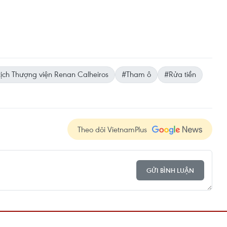
ịch Thượng viện Renan Calheiros
#Tham ô
#Rửa tiền
Theo dõi VietnamPlus
GỬI BÌNH LUẬN