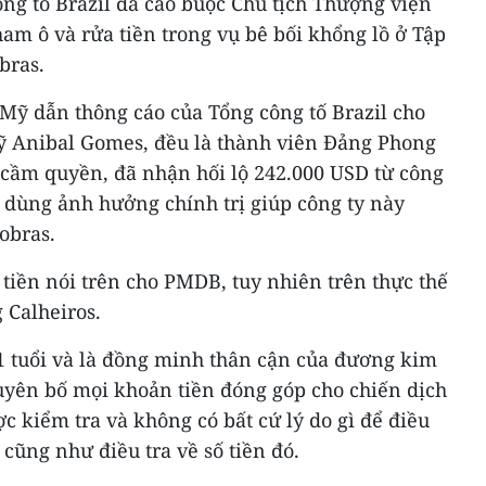
ng tố Brazil đã cáo buộc Chủ tịch Thượng viện
am ô và rửa tiền trong vụ bê bối khổng lồ ở Tập
bras.
ỹ dẫn thông cáo của Tổng công tố Brazil cho
 sỹ Anibal Gomes, đều là thành viên Đảng Phong
 cầm quyền, đã nhận hối lộ 242.000 USD từ công
 dùng ảnh hưởng chính trị giúp công ty này
obras.
tiền nói trên cho PMDB, tuy nhiên trên thực thế
 Calheiros.
61 tuổi và là đồng minh thân cận của đương kim
uyên bố mọi khoản tiền đóng góp cho chiến dịch
c kiểm tra và không có bất cứ lý do gì để điều
 cũng như điều tra về số tiền đó.