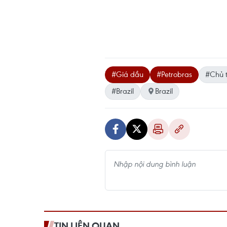
#Giá dầu
#Petrobras
#Chủ t
#Brazil
Brazil
TIN LIÊN QUAN