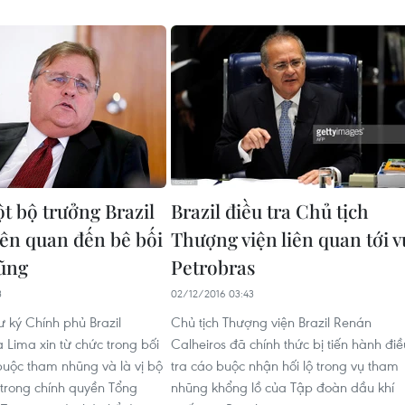
 bộ trưởng Brazil
Brazil điều tra Chủ tịch
iên quan đến bê bối
Thượng viện liên quan tới v
ũng
Petrobras
3
02/12/2016 03:43
ư ký Chính phủ Brazil
Chủ tịch Thượng viện Brazil Renán
 Lima xin từ chức trong bối
Calheiros đã chính thức bị tiến hành điề
buộc tham nhũng và là vị bộ
tra cáo buộc nhận hối lộ trong vụ tham
 trong chính quyền Tổng
nhũng khổng lồ của Tập đoàn dầu khí