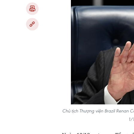
Chủ tịch Thượng viện Brazil Renan Calhe
1/