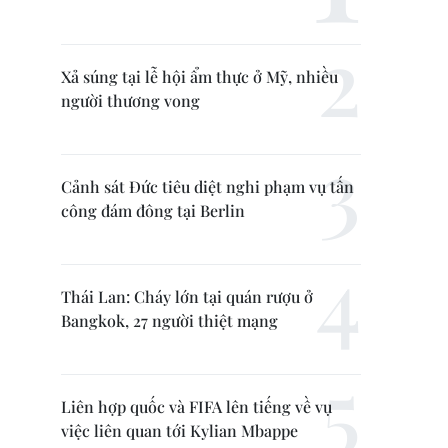
Xả súng tại lễ hội ẩm thực ở Mỹ, nhiều
người thương vong
Cảnh sát Đức tiêu diệt nghi phạm vụ tấn
công đám đông tại Berlin
Thái Lan: Cháy lớn tại quán rượu ở
Bangkok, 27 người thiệt mạng
Liên hợp quốc và FIFA lên tiếng về vụ
việc liên quan tới Kylian Mbappe