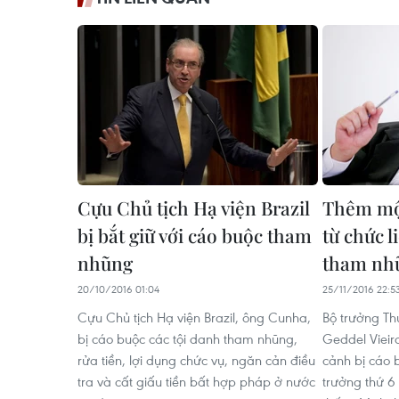
Cựu Chủ tịch Hạ viện Brazil
Thêm một
bị bắt giữ với cáo buộc tham
từ chức l
nhũng
tham nh
20/10/2016 01:04
25/11/2016 22:5
Cựu Chủ tịch Hạ viện Brazil, ông Cunha,
Bộ trưởng Th
bị cáo buộc các tội danh tham nhũng,
Geddel Vieira
rửa tiền, lợi dụng chức vụ, ngăn cản điều
cảnh bị cáo 
tra và cất giấu tiền bất hợp pháp ở nước
trưởng thứ 6