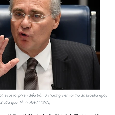
iros tại phiên điều trần ở Thượng viện tại thủ đô Brasilia ngày
12 vừa qua. (Ảnh: AFP/TTXVN)