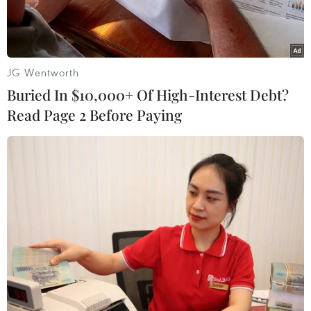
JG Wentworth
Buried In $10,000+ Of High-Interest Debt?
Read Page 2 Before Paying
Thủ tướng Anh Theresa May (trái) và lãnh đạo Công đảng đối
lập Jeremy Corbyn tại một phiên họp của Hạ viện. (Ảnh:
AFP/TTXVN)
Theo Reuters, ngày 8/4, người phát ngôn của
Công đảng Anh, ông Keir Starmer cho biết
chính quyền của Thủ tướng Theresa May và