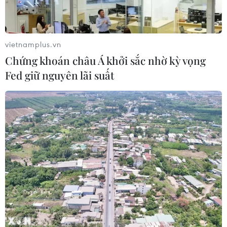
Ba Lan thảo luận việc thành lập căn
vietnamplus.vn
cứ quân sự thường trực với Mỹ
Chứng khoán châu Á khởi sắc nhờ kỳ vọng
06/08/2026 00:06
Fed giữ nguyên lãi suất
Liên hợp quốc: Xung đột Ukraine trải
qua tháng đẫm máu nhất
05/08/2026 23:47
Xem thêm