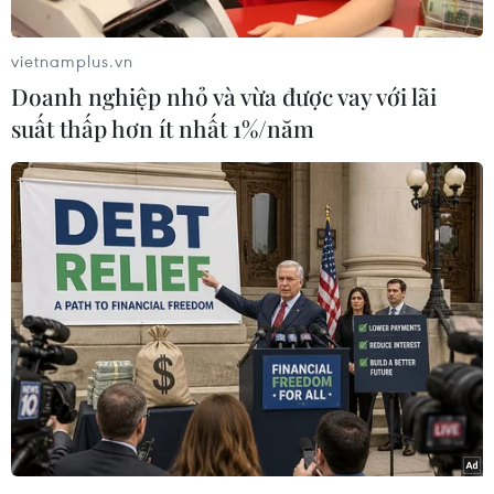
Công đảng đối lập vẫn chưa tìm ra con đường
hướng tới sự đồng thuận về thỏa thuận Brexit.
vietnamplus.vn
Ông Starmer cho biết quả bóng đang nằm bên
Doanh nghiệp nhỏ và vừa được vay với lãi
sân của chính quyền Thủ tướng May.
suất thấp hơn ít nhất 1%/năm
Cùng ngày, Ngoại trưởng Anh Jeremy Hunt cho
biết, Chính phủ và Công đảng đối lập của nước
này cần tránh "các ranh giới đỏ lớn" trong đàm
phán giữa hai bên nhằm giải quyết vấn đề
Brexit.
[Giới chức Anh lạc quan kết quả thương
lượng với Công đảng đối lập]
Phát biểu với báo giới trước khi diễn ra Hội
nghị Ngoại trưởng Liên minh châu Âu (EU) ở
Luxembourg, ông Hunt nhấn mạnh: "Bạn không