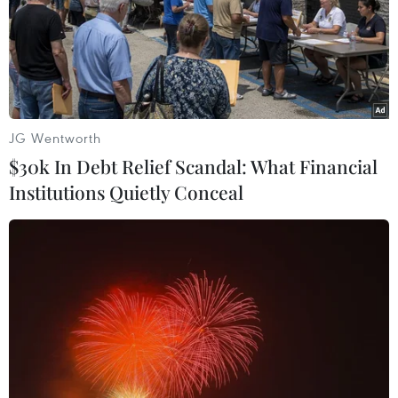
JG Wentworth
$30k In Debt Relief Scandal: What Financial
Institutions Quietly Conceal
Thủ tướng Anh Theresa May đề nghị EU
hoãn Brexit đến ngày 30/6
05/04/2019 08:57
Thủ tướng Anh Theresa May gửi thư cho Chủ tịch Hội
đồng châu Âu (EC) Donald Tusk đề nghị hoãn Brexit đến
ngày 30/6 để cho phép các nghị sỹ Anh đang bị chia