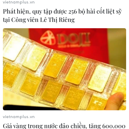
vietnamplus.vn
Chủ tịch Hạ viện Anh nêu cách cứu vãn
Phát hiện, quy tập được 256 bộ hài cốt liệt sỹ
tại Công viên Lê Thị Riêng
thỏa thuận Brexit
07/04/2019 11:01
Theo bà Leadsom, Chính phủ Anh buộc phải đối thoại
với lãnh đạo Công đảng đối lập Jeremy Corbyn để cứu
vãn Brexit, đồng thời cho rằng các bộ trưởng đã sẵn
sàng thỏa hiệp với lãnh đạo đảng đối lập này.
vietnamplus.vn
Giá vàng trong nước đảo chiều, tăng 600.000