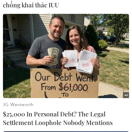
(Vietnam+)
chống khai thác IUU
JG Wentworth
#Brexit
#Công đảng Anh
#Thủ tướng Theresa May
$25,000 In Personal Debt? The Legal
#Liên minh châu Âu
#Đàm phán
Anh
Settlement Loophole Nobody Mentions